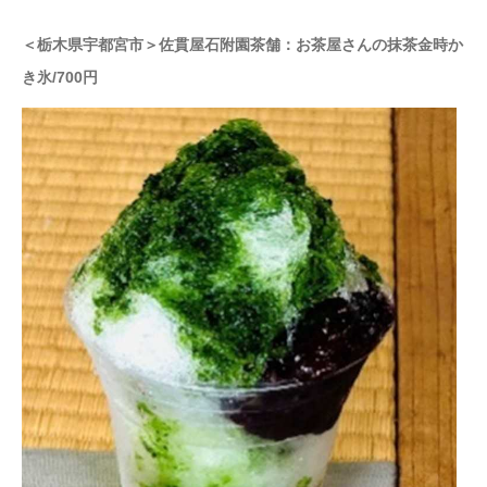
＜栃木県宇都宮市＞佐貫屋石附園茶舗：お茶屋さんの抹茶金時か
き氷/700円