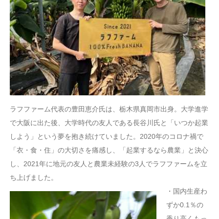
ラフファーム代表の豊田恵介氏は、栃木県真岡市出身。大学進学
で大阪に出た後、大学時代の友人である長谷川氏と「いつか起業
しよう」という夢を抱き続けていました。2020年のコロナ禍で
「衣・食・住」の大切さを痛感し、「起業するなら農業」と決心
し、2021年に地元の友人と農業未経験の3人でラフファームを立
ち上げました。
・国内生産わ
ずか0.1％の
香り高くもっ