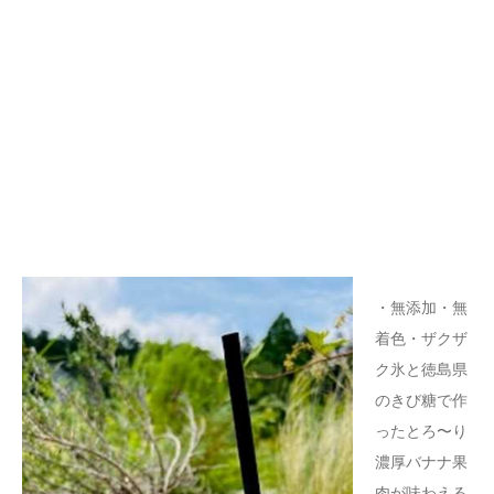
・無添加・無
着色・ザクザ
ク氷と徳島県
のきび糖で作
ったとろ〜り
濃厚バナナ果
肉が味わえる