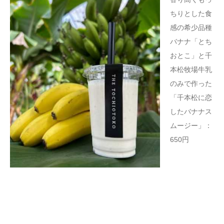
ちりとした食
感の希少品種
バナナ「とち
おとこ」と千
本松牧場牛乳
のみで作った
「千本松に恋
したバナナス
ムージー」：
650円