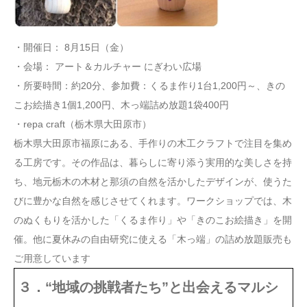
・開催日： 8月15日（金）
・会場： アート＆カルチャー にぎわい広場
・所要時間：約20分、参加費：くるま作り1台1,200円～、きの
こお絵描き1個1,200円、木っ端詰め放題1袋400円
・repa craft（栃木県大田原市）
栃木県大田原市福原にある、手作りの木工クラフトで注目を集め
る工房です。その作品は、暮らしに寄り添う実用的な美しさを持
ち、地元栃木の木材と那須の自然を活かしたデザインが、使うた
びに豊かな自然を感じさせてくれます。ワークショップでは、木
のぬくもりを活かした「くるま作り」や「きのこお絵描き」を開
催。他に夏休みの自由研究に使える「木っ端」の詰め放題販売も
ご用意しています
３．“地域の挑戦者たち”と出会えるマルシ