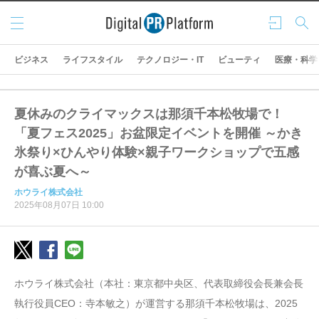
メニ
ログ
検索
ュー
イン
ビジネス
ライフスタイル
テクノロジー・IT
ビューティ
医療・科学
夏休みのクライマックスは那須千本松牧場で！
「夏フェス2025」お盆限定イベントを開催 ～かき
氷祭り×ひんやり体験×親子ワークショップで五感
が喜ぶ夏へ～
ホウライ株式会社
2025年08月07日 10:00
ホウライ株式会社（本社：東京都中央区、代表取締役会長兼会長
執行役員CEO：寺本敏之）が運営する那須千本松牧場は、2025