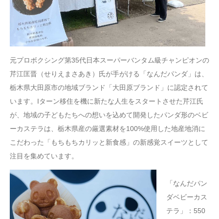
元プロボクシング第35代日本スーパーバンタム級チャンピオンの
芹江匡晋（せりえまさあき）氏が手がける「なんだパンダ」は、
栃木県大田原市の地域ブランド「大田原ブランド」に認定されて
います。Iターン移住を機に新たな人生をスタートさせた芹江氏
が、地域の子どもたちへの想いを込めて開発したパンダ形のベビ
ーカステラは、栃木県産の厳選素材を100%使用した地産地消に
こだわった「もちもちカリッと新食感」の新感覚スイーツとして
注目を集めています。
「なんだパン
ダベビーカス
テラ」：550