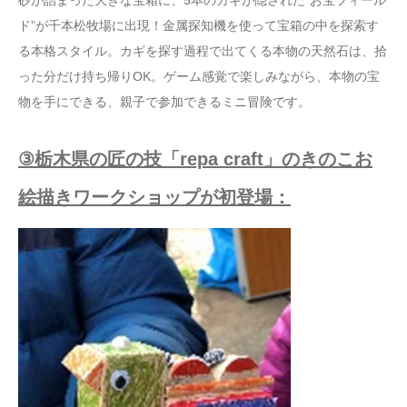
ド”が千本松牧場に出現！金属探知機を使って宝箱の中を探索す
る本格スタイル。カギを探す過程で出てくる本物の天然石は、拾
った分だけ持ち帰りOK。ゲーム感覚で楽しみながら、本物の宝
物を手にできる、親子で参加できるミニ冒険です。
③栃木県の匠の技「repa craft」のきのこお
絵描きワークショップが初登場：