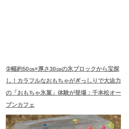
②幅約50㎝×厚さ30㎝の氷ブロックから宝探
し！カラフルなおもちゃがぎっしりで大迫力
の「おもちゃ氷菓」体験が登場：千本松オー
プンカフェ