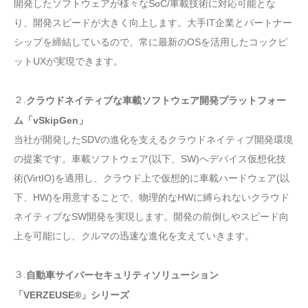
開発したソフトウェアが様々なSoC/車載技術に対応可能とな
り、開発スピードが大きく向上します。大手IT企業とパートナー
シップを締結しているので、常に最新のOSを活用したコックピ
ットUXが実現できます。
２.
クラウドネイティブな車載ソフトウェア開発プラットフォー
ム「vSkipGen」
当社が開発したSDVの進化を支えるクラウドネイティブ開発環境
の提案です。車載ソフトウェア(以下、SW)へデバイス仮想化技
術(VirtIO)を適用し、クラウド上で仮想的に車載ハードウェア(以
下、HW)を用意することで、物理的なHWに縛られないクラウド
ネイティブなSW開発を実現します。開発の前倒しやスピード向
上を可能にし、クルマの迅速な進化を支えていきます。
３.
自動車サイバーセキュリティソリューション
「VERZEUSE®」シリーズ