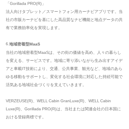
「Gorillada PRO(R)」
法人向けタブレット／スマートフォン用カーナビアプリです。当
社の市販カーナビを基にした高品質なナビ機能と地点データの共
有で業務効率化を実現します。
6.
地域密着型MaaS
当社の地域密着型MaaSは、その街の価値を高め、人々の暮らし
を変える、サービスです。地域に寄り添いながら生み出すアイデ
アと車載IT技術により、交通、公共事業、観光など、地域のあら
ゆる移動をサポートし、変化する社会環境に対応した持続可能で
活気ある地域社会づくりを支えていきます。
VERZEUSE(R)、WELL Cabin GranLuxe(R)、WELL Cabin
Luxe(R)、Gorillada PRO(R)は、当社または関連会社の日本国に
おける登録商標です。