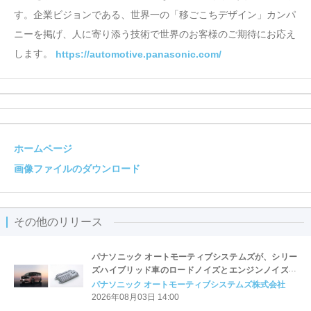
す。企業ビジョンである、世界一の「移ごこちデザイン」カンパ
ニーを掲げ、人に寄り添う技術で世界のお客様のご期待にお応え
します。
https://automotive.panasonic.com/
ホームページ
画像ファイルのダウンロード
その他のリリース
パナソニック オートモーティブシステムズが、シリー
ズハイブリッド車のロードノイズとエンジンノイズの
双方に対応する世界初※の統合型ANCを開発、日産新
パナソニック オートモーティブシステムズ株式会社
型「エルグランド」に初採用
2026年08月03日 14:00