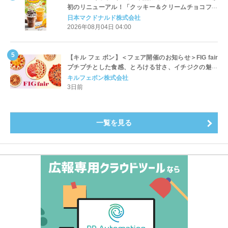
初のリニューアル！「クッキー＆クリームチョコフラ
ッペ」「マンゴースムージー」8月5日（水）から販売
日本マクドナルド株式会社
開始
2026年08月04日 04:00
【キル フェ ボン】＜フェア開催のお知らせ＞FIG fair
プチプチとした食感、とろける甘さ、イチジクの魅力
をたっぷりと。新作を含め、イチジク尽くしの全4種が
キルフェボン株式会社
登場8月20日（木）スタート
3日前
一覧を見る