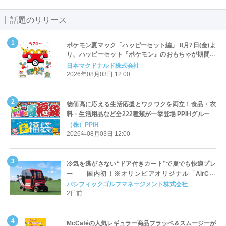
話題のリリース
ポケモン夏マック「ハッピーセット編」 8月7日(金)よ
り、ハッピーセット『ポケモン』のおもちゃが期間限
定登場
日本マクドナルド株式会社
2026年08月03日 12:00
物価高に応える生活応援とワクワクを両立！食品・衣
料・生活用品など全222種類が一挙登場 PPIHグループ
「夏福袋」＆セール 8月6日(木)より順次スタート
（株）PPIH
2026年08月03日 12:00
冷気を逃がさない“ドア付きカート”で夏でも快適プレ
ー 国内初！※オリンピアオリジナル「AirCon
Cart（エアコンカート）」導入 | ＰＧＭ
パシフィックゴルフマネージメント株式会社
2日前
McCaféの人気レギュラー商品フラッペ＆スムージーが