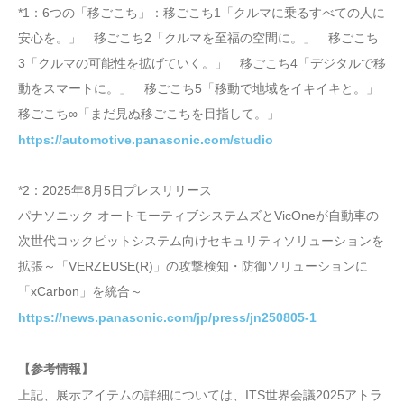
*1：6つの「移ごこち」：移ごこち1「クルマに乗るすべての人に
安心を。」 移ごこち2「クルマを至福の空間に。」 移ごこち
3「クルマの可能性を拡げていく。」 移ごこち4「デジタルで移
動をスマートに。」 移ごこち5「移動で地域をイキイキと。」
移ごこち∞「まだ見ぬ移ごこちを目指して。」
https://automotive.panasonic.com/studio
*2：2025年8月5日プレスリリース
パナソニック オートモーティブシステムズとVicOneが自動車の
次世代コックピットシステム向けセキュリティソリューションを
拡張～「VERZEUSE(R)」の攻撃検知・防御ソリューションに
「xCarbon」を統合～
https://news.panasonic.com/jp/press/jn250805-1
【参考情報】
上記、展示アイテムの詳細については、ITS世界会議2025アトラ