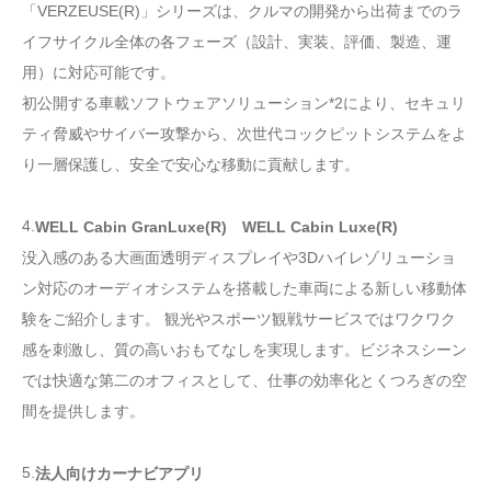
「VERZEUSE(R)」シリーズは、クルマの開発から出荷までのラ
イフサイクル全体の各フェーズ（設計、実装、評価、製造、運
用）に対応可能です。
初公開する車載ソフトウェアソリューション*2により、セキュリ
ティ脅威やサイバー攻撃から、次世代コックピットシステムをよ
り一層保護し、安全で安心な移動に貢献します。
4.
WELL Cabin GranLuxe(R) WELL Cabin Luxe(R)
没入感のある大画面透明ディスプレイや3Dハイレゾリューショ
ン対応のオーディオシステムを搭載した車両による新しい移動体
験をご紹介します。 観光やスポーツ観戦サービスではワクワク
感を刺激し、質の高いおもてなしを実現します。ビジネスシーン
では快適な第二のオフィスとして、仕事の効率化とくつろぎの空
間を提供します。
5.
法人向けカーナビアプリ