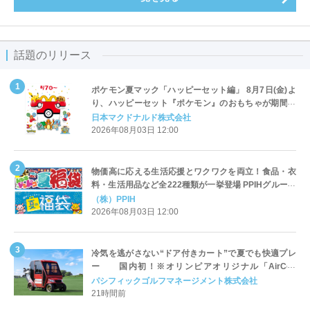
話題のリリース
ポケモン夏マック「ハッピーセット編」 8月7日(金)よ
り、ハッピーセット『ポケモン』のおもちゃが期間限
定登場
日本マクドナルド株式会社
2026年08月03日 12:00
物価高に応える生活応援とワクワクを両立！食品・衣
料・生活用品など全222種類が一挙登場 PPIHグループ
「夏福袋」＆セール 8月6日(木)より順次スタート
（株）PPIH
2026年08月03日 12:00
冷気を逃がさない“ドア付きカート”で夏でも快適プレ
ー 国内初！※オリンピアオリジナル「AirCon
Cart（エアコンカート）」導入 | ＰＧＭ
パシフィックゴルフマネージメント株式会社
21時間前