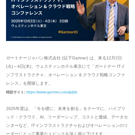
ガートナージャパン株式会社 (以下Gartner) は、来る12月2日
(火)～4日(木)、ウェスティンホテル東京にて「ガートナー ITイ
ンフラストラクチャ、オペレーション & クラウド戦略コンファ
レンス」を開催します。
特設サイト:
https://www.gartner.com/jp/jdc
2025年度は、「今を礎に、未来を創る」をテーマに、ハイブリ
ッド・クラウド、AI、リーダーシップ、コストと価値、データセ
ンターなど、ITインフラストラクチャおよびオペレーションのリ
ーダーにとって重要なトピックを深く掘り下げます。