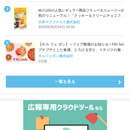
McCaféの人気レギュラー商品フラッペ＆スムージーが
初のリニューアル！「クッキー＆クリームチョコフラ
ッペ」「マンゴースムージー」8月5日（水）から販売
日本マクドナルド株式会社
開始
2026年08月04日 04:00
【キル フェ ボン】＜フェア開催のお知らせ＞FIG fair
プチプチとした食感、とろける甘さ、イチジクの魅力
をたっぷりと。新作を含め、イチジク尽くしの全4種が
キルフェボン株式会社
登場8月20日（木）スタート
2日前
一覧を見る