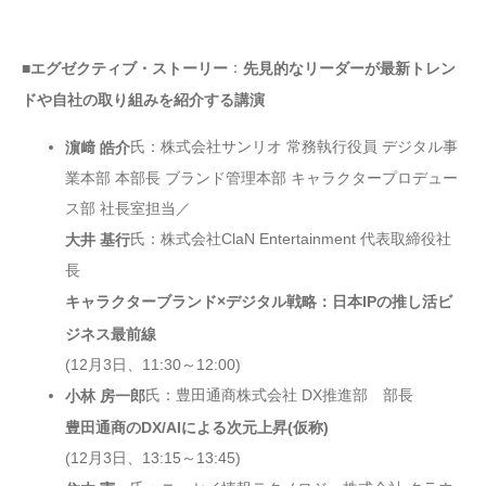
：
■エグゼクティブ・ストーリー
先見的なリーダーが最新トレン
ドや自社の取り組みを紹介する講演
氏：株式会社サンリオ 常務執行役員 デジタル事
濵﨑 皓介
業本部 本部長 ブランド管理本部 キャラクタープロデュー
ス部 社長室担当／
氏：株式会社ClaN Entertainment 代表取締役社
大井 基行
長
キャラクターブランド×デジタル戦略：日本IPの推し活ビ
ジネス最前線
(12月3日、11:30～12:00)
氏：豊田通商株式会社 DX推進部 部長
小林 房一郎
豊田通商のDX/AIによる次元上昇(仮称)
(12月3日、13:15～13:45)