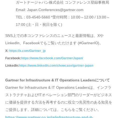
ガートナージャパン株式会社 コンファレンス登録事務局
Email: Japan.Conferences@gartner.com
TEL：03-4540-5660 *受付時間：10:00～12:00 / 13:00～
17:00 (土・日・祝日を除く)
SNS上での本コンファレンスのニュースと最新情報は、Xや
LinkedIn、Facebookでもご覧いただけます (#GartnerIO)。
X:
https://x.com/Gartner_jp
Facebook:
https://www.facebook.com/GartnerJapan/
LinkedIn:
https://www.linkedin.com/showcase/gartner-japan
Gartner for Infrastructure & IT Operations Leadersについて
Gartner for Infrastructure & IT Operations Leadersは、インフラ
ストラクチャおよびITオペレーション部門のリーダーがビジネス
に価値を提供する方法を再考するのに役立つ先見性のある知見を
ご提供します。詳細については、こちらをご覧ください。
https://www.gartner.co.jp/ja/infrastructure-and-it-