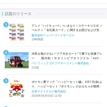
話題のリリース
アニメ「ハイキュー!!」×いきなり！ステーキコラボ ノ
ベルティ「名札風カード」に関するお詫びおよび交換
対応についてのご案内
株式会社ペッパーフードサービス
19時間前
冷気を逃がさない“ドア付きカート”で夏でも快適プレ
ー 国内初！※オリンピアオリジナル「AirCon
Cart（エアコンカート）」導入 | ＰＧＭ
パシフィックゴルフマネージメント株式会社
2日前
ポケモン夏マック「ハッピーセット編」 8月7日(金)よ
り、ハッピーセット『ポケモン』のおもちゃが期間限
定登場
日本マクドナルド株式会社
2026年08月03日 12:00