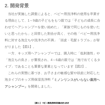
2. 開発背景
当社が実施した調査によると、ベビー用洗浄料の使用を卒業す
る理由として、1～9歳の子どもをもつ親では「子どもの成長に合
わせてヘアシャンプーを使い始めた」「家族で同じものを使いた
いと思ったから」と回答した割合が高く、その他「ベビー用洗浄
料に対する泡立ちや洗浄力の不満」「頭皮・毛髪トラブル」が挙
がりました【図1】。
一方、キッズ用ヘアシャンプーでは、購入時に「低刺激性」や
「泡立ちの良さ」が重視され、4～6歳の親では「泡で出てくるタ
イプ」であることも重要な要素となっています【図2】。
これらの実態に基づき、お子さまの敏感な髪や頭皮に対応した
泡タイプのキッズ用保湿洗浄料
「ミノンリンスがいらない薬用ヘ
を開発しました。
アシャンプー」