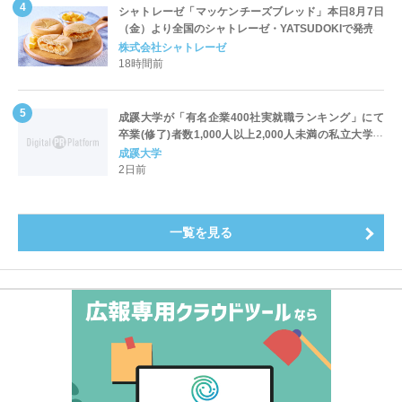
シャトレーゼ「マッケンチーズブレッド」本日8月7日
（金）より全国のシャトレーゼ・YATSUDOKIで発売
株式会社シャトレーゼ
18時間前
成蹊大学が「有名企業400社実就職ランキング」にて
卒業(修了)者数1,000人以上2,000人未満の私立大学で
全国第1位を獲得！～実就職率は26.5%（前年比＋
成蹊大学
4.3pt）に伸長、東京の私立大学でも10位にランクイン
2日前
～
一覧を見る