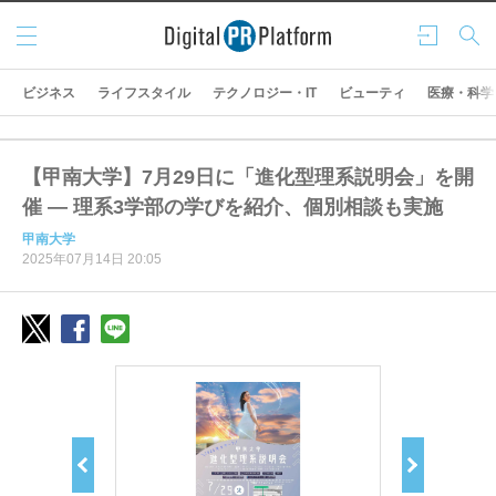
メニ
ログ
検索
ュー
イン
ビジネス
ライフスタイル
テクノロジー・IT
ビューティ
医療・科学
【甲南大学】7月29日に「進化型理系説明会」を開
催 ― 理系3学部の学びを紹介、個別相談も実施
甲南大学
2025年07月14日 20:05