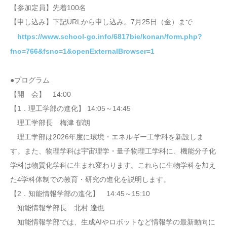
【参加定員】先着100名
【申し込み】下記URLから申し込み。7月25日（金）まで
https://www.school-go.info/6817bie/konan/form.php?
fno=766&fsno=1&openExternalBrowser=1
●プログラム
【開 会】 14:00
【1．理工学部の進化】 14:05～14:45
理工学部長 梅津 郁朗
理工学部は2026年度に環境・エネルギー工学科を新設しま
す。また、物理学科は宇宙理学・量子物理工学科に、機能分子化
学科は物質化学科に生まれ変わります。これらに生物学科を加え
た4学科体制での教育・研究の進化を説明します。
【2．知能情報学部の進化】 14:45～15:10
知能情報学部長 北村 達也
知能情報学部では、生成AIやロボットなど情報学の最新動向に