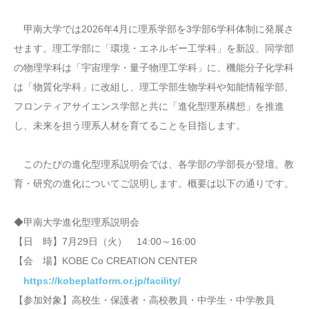
甲南大学では2026年4月に理系学部を3学部6学科体制に発展さ
せます。理工学部に「環境・エネルギー工学科」を新設、同学部
の物理学科は「宇宙理学・量子物理工学科」に、機能分子化学科
は「物質化学科」に改組し、理工学部生物学科や知能情報学部、
フロンティアサイエンス学部と共に「進化型理系構想」を推進
し、未来を担う理系人材を育てることを目指します。
このたびの進化型理系説明会では、各学部の学部長が登壇。教
育・研究の進化についてご説明します。概要は以下の通りです。
◆甲南大学進化型理系説明会
【日 時】7月29日（火） 14:00～16:00
【会 場】KOBE Co CREATION CENTER
https://kobeplatform.or.jp/facility/
【参加対象】高校生・保護者・高校教員・中学生・中学教員