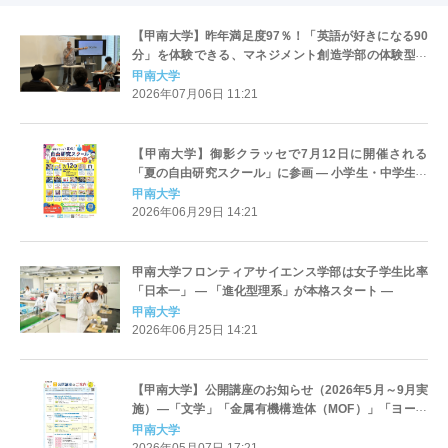
【甲南大学】昨年満足度97％！「英語が好きになる90
分」を体験できる、マネジメント創造学部の体験型ミ
ニオープンキャンパス「TRIAL LESSON 2026」を8月
甲南大学
22日（土）に開催
2026年07月06日 11:21
【甲南大学】御影クラッセで7月12日に開催される
「夏の自由研究スクール」に参画 ― 小学生・中学生を
対象とした4つの企画を実施
甲南大学
2026年06月29日 14:21
甲南大学フロンティアサイエンス学部は女子学生比率
「日本一」 ― 「進化型理系」が本格スタート ―
甲南大学
2026年06月25日 14:21
【甲南大学】公開講座のお知らせ（2026年5月～9月実
施）―「文学」「金属有機構造体（MOF）」「ヨーガ
&amp;ピラティス」など7講座
甲南大学
2026年05月07日 17:21