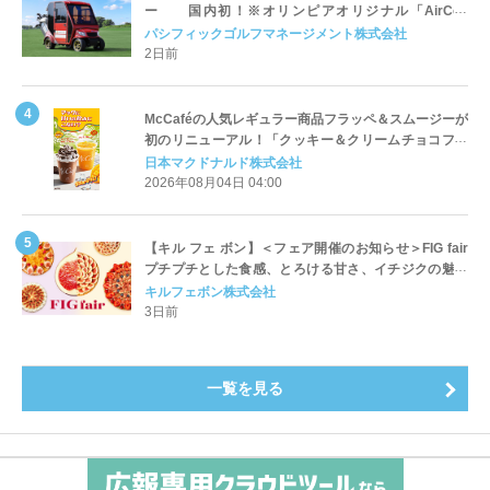
ー 国内初！※オリンピアオリジナル「AirCon
Cart（エアコンカート）」導入 | ＰＧＭ
パシフィックゴルフマネージメント株式会社
2日前
McCaféの人気レギュラー商品フラッペ＆スムージーが
初のリニューアル！「クッキー＆クリームチョコフラ
ッペ」「マンゴースムージー」8月5日（水）から販売
日本マクドナルド株式会社
開始
2026年08月04日 04:00
【キル フェ ボン】＜フェア開催のお知らせ＞FIG fair
プチプチとした食感、とろける甘さ、イチジクの魅力
をたっぷりと。新作を含め、イチジク尽くしの全4種が
キルフェボン株式会社
登場8月20日（木）スタート
3日前
一覧を見る