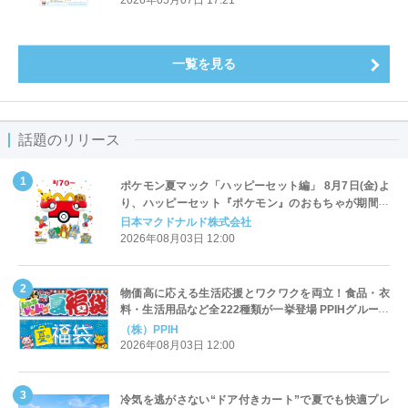
一覧を見る
話題のリリース
ポケモン夏マック「ハッピーセット編」 8月7日(金)よ
り、ハッピーセット『ポケモン』のおもちゃが期間限
定登場
日本マクドナルド株式会社
2026年08月03日 12:00
物価高に応える生活応援とワクワクを両立！食品・衣
料・生活用品など全222種類が一挙登場 PPIHグループ
「夏福袋」＆セール 8月6日(木)より順次スタート
（株）PPIH
2026年08月03日 12:00
冷気を逃がさない“ドア付きカート”で夏でも快適プレ