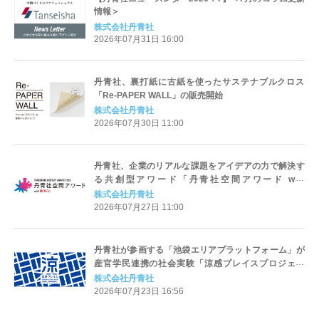
情報＞
株式会社丹青社
2026年07月31日 16:00
丹青社、裏打紙に古紙を使ったサステナブルクロス
「Re-PAPER WALL」の販売開始
株式会社丹青社
2026年07月30日 11:00
丹青社、企業のリアルな課題をアイデアの力で解決す
る共創型アワード「丹青社空間アワード with
ROYAL」を開催
株式会社丹青社
2026年07月27日 11:00
丹青社が参画する「池袋エリアプラットフォーム」が
産官学民連携の社会実験「涼感プレイスプロジェク
ト」を実施
株式会社丹青社
2026年07月23日 16:56