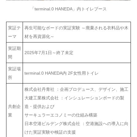
「terminal.0 HANEDA」内トイレブース
実証テ
再生可能なボードの実証実験 ～廃棄される衣料品や木
ーマ
材を再資源化～
実証期
2025年7月1日～終了未定
間
実証場
terminal.0 HANEDA内 2F女性用トイレ
所
株式会社丹青社 ：企画プロデュース、デザイン、施工
大建工業株式会社 ：インシュレーションボードの製
共創企
造・提供および
業
サーキュラーエコノミーの仕組み構築
日本空港ビルデング株式会社 ：空港施設への導入に向
けた実証実験や検証の支援