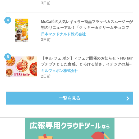
3日前
McCaféの人気レギュラー商品フラッペ＆スムージーが
初のリニューアル！「クッキー＆クリームチョコフラ
ッペ」「マンゴースムージー」8月5日（水）から販売
日本マクドナルド株式会社
開始
3日前
【キル フェ ボン】＜フェア開催のお知らせ＞FIG fair
プチプチとした食感、とろける甘さ、イチジクの魅力
をたっぷりと。新作を含め、イチジク尽くしの全4種が
キルフェボン株式会社
登場8月20日（木）スタート
2日前
一覧を見る