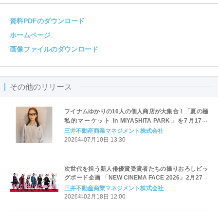
資料PDFのダウンロード
ホームページ
画像ファイルのダウンロード
その他のリリース
フイナムゆかりの16人の個人商店が大集合！「夏の極
私的マーケット in MIYASHITA PARK」を7月17日
（金）より4日間限定で開催
三井不動産商業マネジメント株式会社
2026年07月10日 13:30
次世代を担う新人俳優賞受賞者たちの撮りおろしビッ
グボード企画 「NEW CINEMA FACE 2026」2月27日
（金）より開催
三井不動産商業マネジメント株式会社
2026年02月18日 12:00