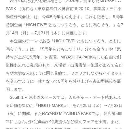
渋谷の新たな文化発信地として2020年に開業したMIYASHITA
PARK （所在地：東京都渋谷区神宮前 6-20-10、事業者：三井不
動産株式会社）は、今年5周年を迎えます。これを記念し、5周年
特別企画「HIGH FIVE! ともにつくろう、ともに鳴らそう。」を7
月14日（月）～7月31日（木）に開催します。
本企画のテーマである「HIGH FIVE! ともにつくろう、ともに
鳴らそう。」は、「5周年をともにつくり、分かち合う」や「気
持ちが上がる5周年」を表現。MIYASHITA PARKらしい自由で創
造性あふれる発想のもと、来場者・出店店舗・施設がまるで友だ
ちや大切な人のように同じ目線で、ワクワクしながらハイタッチ
を交わすように一体となって5周年を盛り上げる参加型施策を展
開します。
South１F 遊歩道スペースでは、カルチャー・アート感あふれ
る店舗を集めた「NIGHT MARKET」を7月25日（金）〜7月29日
（火）に開催。またRAYARD MIYASHITA PARKでは、各店舗5周
年にちなんだ限定商品や特典提供など特別フェアを実施。また、