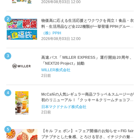
2026年08月03日 12:00
物価高に応える生活応援とワクワクを両立！食品・衣
料・生活用品など全222種類が一挙登場 PPIHグループ
「夏福袋」＆セール 8月6日(木)より順次スタート
（株）PPIH
2026年08月03日 12:00
高速バス「WILLER EXPRESS」運行開始20周年、
「NEXT20 Project」始動
WILLER株式会社
2日前
McCaféの人気レギュラー商品フラッペ＆スムージーが
初のリニューアル！「クッキー＆クリームチョコフラ
ッペ」「マンゴースムージー」8月5日（水）から販売
日本マクドナルド株式会社
開始
2日前
【キル フェ ボン】＜フェア開催のお知らせ＞FIG fair
プチプチとした食感、とろける甘さ、イチジクの魅力