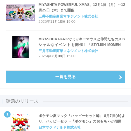
MIYASHITA POWERFUL XMAS、12月1日（月）～12
月25日（木）まで開催！
三井不動産商業マネジメント株式会社
2025年11月18日 19:00
MIYASHITA PARKでミッキーマウスと仲間たちのスペ
シャルなイベントを開催！「STYLISH MOMENTS
COLLECTION」
三井不動産商業マネジメント株式会社
2025年08月08日 15:00
一覧を見る
話題のリリース
ポケモン夏マック「ハッピーセット編」 8月7日(金)よ
り、ハッピーセット『ポケモン』のおもちゃが期間限
定登場
日本マクドナルド株式会社