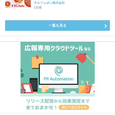
をたっぷりと。新作を含め、イチジク尽くしの全4種が
キルフェボン株式会社
登場8月20日（木）スタート
1日前
一覧を見る