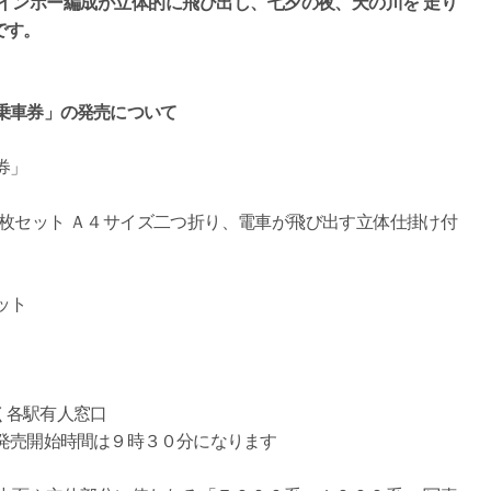
インボー編成が立体的に飛び出し、七夕の夜、天の川を 走り
です。
乗車券」の発売について
券」
枚セット Ａ４サイズ二つ折り、電車が飛び出す立体仕掛け付
ット
く各駅有人窓口
発売開始時間は９時３０分になります