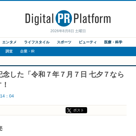
2026年8月8日 土曜日
エンタメ
ライフスタイル
スポーツ
ビューティ
医療・科学
調査
企業・IR
記念した「令和７年７月７日 七夕７なら
す！
14：04
ポスト
売