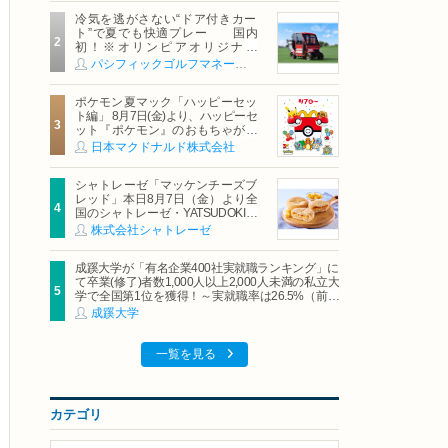
冷気を逃がさない“ドア付きカー
ト”で夏でも快適プレー 国内
初！※オリンピアオリジナル
「AirCon Cart（エアコンカー
パシフィックゴルフマネージメント株式会社
ト）」導入 | ＰＧＭ
ポケモン夏マック「ハッピーセッ
ト編」 8月7日(金)より、ハッピーセ
ット『ポケモン』のおもちゃが期
間限定登場
日本マクドナルド株式会社
シャトレーゼ「マッケンチーズブ
レッド」本日8月7日（金）より全
国のシャトレーゼ・YATSUDOKIで
発売
株式会社シャトレーゼ
成蹊大学が「有名企業400社実就職ランキング」に
て卒業(修了)者数1,000人以上2,000人未満の私立大
学で全国第1位を獲得！～実就職率は26.5%（前年
比＋4.3pt）に伸長、東京の私立大学でも10位にラ
成蹊大学
ンクイン～
一覧を見る
カテゴリ