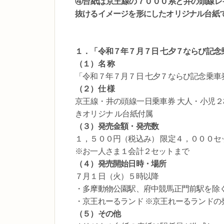
④台紙は京王線の７０００系と井の頭線レ
抜けるイメージを形にしたオリジナル台紙
１．「令和７年７月７日 七夕７ならび記念
（１）名 称
「令和７年７月７日 七夕７ならび記念乗車
（２）仕 様
京王線・井の頭線一日乗車券 大人・小児２
きオリジナ ル台紙付属
（３）発売金額・発売数
１，５００円（税込み） 限定４，０００セ
※お一人さま１会計２セットまで
（４）発売開始日時・場所
７月１日（火）５時以降
・多摩動物公園駅、府中競馬正門前駅を除
・京王れーるランド ※京王れーるランドの
（５）その他