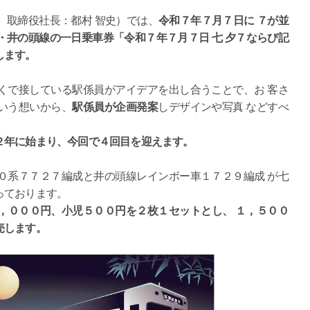
取締役社長：都村 智史）では、
令和７年７月７日に ７が並
井の頭線の一日乗車券「令和７年７月７日 七 夕７ならび記
します。
で接している駅係員がアイデアを出し合うことで、お 客さ
いう想いから、
駅係員が企画発案
しデザインや写真 などすべ
。
２年に始まり、今回で４回目を迎えます。
系７７２７編成と井の頭線レインボー車１７２９編成 が七
っております。
 １，０００円、小児５００円を２枚１セットとし、 １，５００
売します。