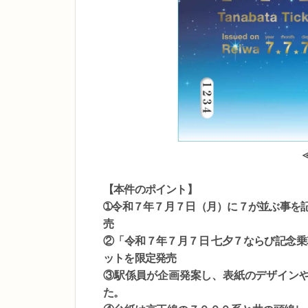
【本件のポイント】
➀令和７年７月７日（月）に７が並ぶ事を
売
②「令和７年７月７日 七夕７ならび記念乗
ットを限定発売
③駅係員が企画発案し、表紙のデザインや
た。