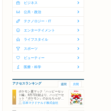
ビジネス
公共・政治
テクノロジー・IT
エンターテイメント
ライフスタイル
スポーツ
ビューティー
医療・科学
アクセスランキング
週間
月間
ポケモン夏マック「ハッピーセッ
ト編」 8月7日(金)より、ハッピーセ
ット『ポケモン』のおもちゃが期
間限定登場
日本マクドナルド株式会社