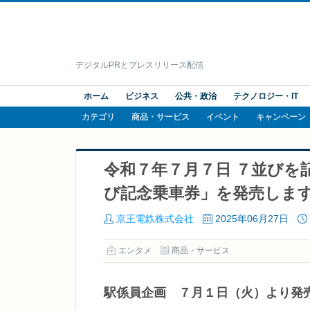
デジタルPRとプレスリリース配信
ホーム
ビジネス
公共・政治
テクノロジー・IT
カテゴリ
商品・サービス
イベント
キャンペーン
令和７年７月７日 ７並びを
び記念乗車券」を発売しま
京王電鉄株式会社
2025年06月27日
エンタメ
商品・サービス
駅係員企画 ７月１日（火）より発