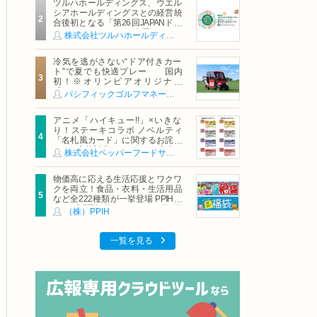
ツルハホールディングス、ウエル
シアホールディングスとの経営統
合後初となる「第26回JAPANドラ
ッグストアショー」に出展
株式会社ツルハホールディングス
冷気を逃がさない“ドア付きカー
ト”で夏でも快適プレー 国内
初！※オリンピアオリジナル
「AirCon Cart（エアコンカー
パシフィックゴルフマネージメント株式会社
ト）」導入 | ＰＧＭ
アニメ「ハイキュー!!」×いきな
り！ステーキコラボ ノベルティ
「名札風カード」に関するお詫び
および交換対応についてのご案内
株式会社ペッパーフードサービス
物価高に応える生活応援とワクワ
クを両立！食品・衣料・生活用品
など全222種類が一挙登場 PPIHグ
ループ「夏福袋」＆セール 8月6日
（株）PPIH
(木)より順次スタート
一覧を見る