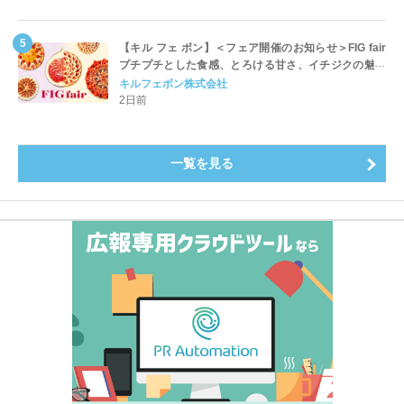
【キル フェ ボン】＜フェア開催のお知らせ＞FIG fair
プチプチとした食感、とろける甘さ、イチジクの魅力
をたっぷりと。新作を含め、イチジク尽くしの全4種が
キルフェボン株式会社
登場8月20日（木）スタート
2日前
一覧を見る