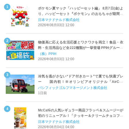
ポケモン夏マック「ハッピーセット編」 8月7日(金)よ
り、ハッピーセット『ポケモン』のおもちゃが期間限
定登場
日本マクドナルド株式会社
2026年08月03日 12:00
物価高に応える生活応援とワクワクを両立！食品・衣
料・生活用品など全222種類が一挙登場 PPIHグループ
「夏福袋」＆セール 8月6日(木)より順次スタート
（株）PPIH
2026年08月03日 12:00
冷気を逃がさない“ドア付きカート”で夏でも快適プレ
ー 国内初！※オリンピアオリジナル「AirCon
Cart（エアコンカート）」導入 | ＰＧＭ
パシフィックゴルフマネージメント株式会社
1日前
McCaféの人気レギュラー商品フラッペ＆スムージーが
初のリニューアル！「クッキー＆クリームチョコフラ
ッペ」「マンゴースムージー」8月5日（水）から販売
日本マクドナルド株式会社
開始
2026年08月04日 04:00