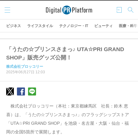
メニ
ログ
検索
ュー
イン
ビジネス
ライフスタイル
テクノロジー・IT
ビューティ
医療・科学
「うたの☆プリンスさまっ♪ UTA☆PRI GRAND
SHOP」販売グッズ公開！
株式会社ブロッコリー
2025年06月27日 12:03
株式会社ブロッコリー（本社：東京都練馬区 社長：鈴木 恵
喜）は、「うたの☆プリンスさまっ♪」のフラッグシップストア
「UTA☆PRI GRAND SHOP」を池袋・名古屋・大阪・仙台・福
岡の全国5箇所で展開します。