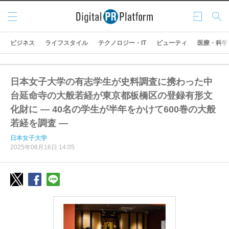
メニ
ログ
検索
ュー
イン
ビジネス
ライフスタイル
テクノロジー・IT
ビューティ
医療・科学
日本女子大学の有志学生が史料調査に携わった中
台延命寺の大般若経が東京都板橋区の登録有形文
化財に ― 40名の学生が半年をかけて600巻の大般
若経を調査 ―
日本女子大学
2025年06月16日 14:05