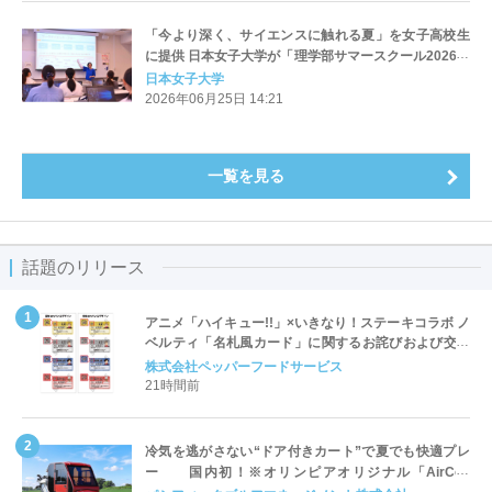
「今より深く、サイエンスに触れる夏」を女子高校生
に提供 日本女子大学が「理学部サマースクール2026」
を開催します―少人数制の丁寧な指導で深くサイエン
日本女子大学
スを体験できる6講座を用意―
2026年06月25日 14:21
一覧を見る
話題のリリース
アニメ「ハイキュー!!」×いきなり！ステーキコラボ ノ
ベルティ「名札風カード」に関するお詫びおよび交換
対応についてのご案内
株式会社ペッパーフードサービス
21時間前
冷気を逃がさない“ドア付きカート”で夏でも快適プレ
ー 国内初！※オリンピアオリジナル「AirCon