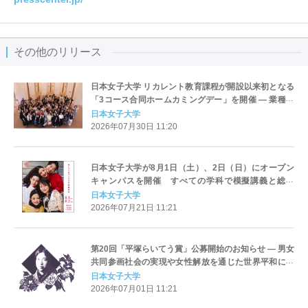
その他のリリース
日本女子大学 リカレント教育課程が開設以来初となる
「3コース合同ホームカミングデー」を開催 ― 業種や
世代を越えた修了生・受講生・講師が一堂に集い、新
日本女子大学
たなネットワークを構築 ―
2026年07月30日 11:20
日本女子大学が8月1日（土）、2日（日）にオープン
キャンパスを開催 すべての学科で模擬講義と総合
型・公募制の入試説明を実施 ― 新設する「経済学部」
日本女子大学
の特別企画など、魅力的なプログラムが満載 ―
2026年07月21日 11:21
第20回「平塚らいてう賞」公募開始のお知らせ ― 男女
共同参画社会の実現や女性解放を通じた世界平和に関
する研究・活動を募集 2026年7月1日（水）～8月31日
日本女子大学
（月）まで ―
2026年07月01日 11:21