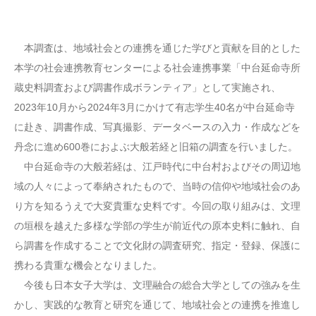
本調査は、地域社会との連携を通じた学びと貢献を目的とした
本学の社会連携教育センターによる社会連携事業「中台延命寺所
蔵史料調査および調書作成ボランティア」として実施され、
2023年10月から2024年3月にかけて有志学生40名が中台延命寺
に赴き、調書作成、写真撮影、データベースの入力・作成などを
丹念に進め600巻におよぶ大般若経と旧箱の調査を行いました。
中台延命寺の大般若経は、江戸時代に中台村およびその周辺地
域の人々によって奉納されたもので、当時の信仰や地域社会のあ
り方を知るうえで大変貴重な史料です。今回の取り組みは、文理
の垣根を越えた多様な学部の学生が前近代の原本史料に触れ、自
ら調書を作成することで文化財の調査研究、指定・登録、保護に
携わる貴重な機会となりました。
今後も日本女子大学は、文理融合の総合大学としての強みを生
かし、実践的な教育と研究を通じて、地域社会との連携を推進し