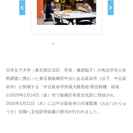
日本女子大学（東京都文京区、学長：篠原聡子）の有志学生が史
料調査に携わった東京都板橋区中台にある延命寺（以下、中台延
命寺）が所蔵する「中台延命寺所蔵大般若経 附旧経櫃・経箱」
が2025年2月14日（金）付で板橋区有形文化財に登録され、
2025年5月21日（水）には中台延命寺の大塚龍雅（おおつかりゅ
うが）住職へ文化財登録書の授与が行われました。