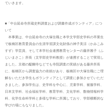
ていきます。
■「中台延命寺所蔵史料調査および調書作成ボランティア」につ
いて
本事業は、中台延命寺の大塚住職と本学文学部史学科の卒業生
で板橋区教育委員会の生涯学習課文化財係の神子美涼（かみこみ
すず）学芸員、そして本学社会連携教育センターの藤井雅子（ふ
じいまさこ）所長（文学部史学科教授）が連携することで実現し
ました。京都の醍醐寺などでも寺院調査の実績がある藤井所長
に、板橋区から調査協力の依頼があり、板橋区や大塚住職にご理
解をいただき学生もボランティアとして調査に参加させていただ
きました。参加学生は、史学科を中心に、児童学科、被服学科、
日本文学科、社会福祉学科、教育学科、文化学科、数物情報科学
科、化学生命科学科と多様な学科に所属しており、学部横断的な
学びの場にもなりました。