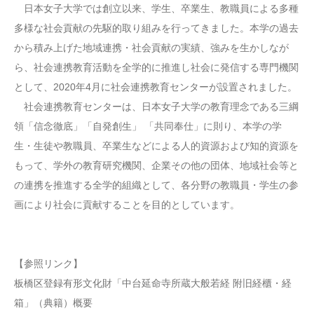
日本女子大学では創立以来、学生、卒業生、教職員による多種
多様な社会貢献の先駆的取り組みを行ってきました。本学の過去
から積み上げた地域連携・社会貢献の実績、強みを生かしなが
ら、社会連携教育活動を全学的に推進し社会に発信する専門機関
として、2020年4月に社会連携教育センターが設置されました。
社会連携教育センターは、日本女子大学の教育理念である三綱
領「信念徹底」「自発創生」 「共同奉仕」に則り、本学の学
生・生徒や教職員、卒業生などによる人的資源および知的資源を
もって、学外の教育研究機関、企業その他の団体、地域社会等と
の連携を推進する全学的組織として、各分野の教職員・学生の参
画により社会に貢献することを目的としています。
【参照リンク】
板橋区登録有形文化財「中台延命寺所蔵大般若経 附旧経櫃・経
箱」（典籍）概要