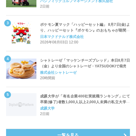
Cart（エアコンカート）」導入 | ＰＧＭ
パシフィックゴルフマネージメント株式会社
2日前
ポケモン夏マック「ハッピーセット編」 8月7日(金)よ
り、ハッピーセット『ポケモン』のおもちゃが期間限
定登場
日本マクドナルド株式会社
2026年08月03日 12:00
シャトレーゼ「マッケンチーズブレッド」本日8月7日
（金）より全国のシャトレーゼ・YATSUDOKIで発売
株式会社シャトレーゼ
20時間前
成蹊大学が「有名企業400社実就職ランキング」にて
卒業(修了)者数1,000人以上2,000人未満の私立大学で
全国第1位を獲得！～実就職率は26.5%（前年比＋
成蹊大学
4.3pt）に伸長、東京の私立大学でも10位にランクイン
2日前
～
一覧を見る