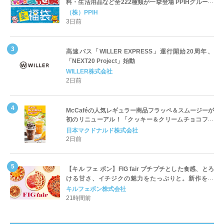
料・生活用品など全222種類が一挙登場 PPIHグループ
「夏福袋」＆セール 8月6日(木)より順次スタート
（株）PPIH
3日前
高速バス「WILLER EXPRESS」運行開始20周年、
「NEXT20 Project」始動
WILLER株式会社
2日前
McCaféの人気レギュラー商品フラッペ＆スムージーが
初のリニューアル！「クッキー＆クリームチョコフラ
ッペ」「マンゴースムージー」8月5日（水）から販売
日本マクドナルド株式会社
開始
2日前
【キル フェ ボン】FIG fair プチプチとした食感、とろ
ける甘さ、イチジクの魅力をたっぷりと。新作を含
め、イチジク尽くしの全4種が登場8月20日（木）スタ
キルフェボン株式会社
ート
21時間前