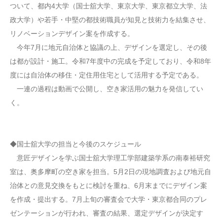
ついて、都内4大学（国士舘大学、東京大学、東京都立大学、法
政大学）や若手・中堅の都技術職員が知見と技術力を結集させ、
リノベーションデザイン案を作成する。
今年7月に地元自治体と協議の上、デザインを選定し、その後
は都が設計・施工。令和7年度中の完成を予定しており、令和8年
度には自治体の移住・定住用住宅として活用する予定である。
一連の過程は動画で公開し、空き家活用の魅力を発信してい
く。
◆国士舘大学の担当と今後のスケジュール
意匠デザインを学ぶ国士舘大学理工学部建築学系の南泰裕研究
室は、奥多摩町の空き家を担当。5月2日の現地調査および地元自
治体との意見交換をもとに検討を重ね、6月末までにデザイン案
を作成・提出する。7月上旬の審査会で大学・東京都合同のプレ
ゼンテーションが行われ、審査の結果、選定デザインが決定す