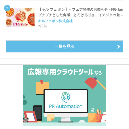
【キル フェ ボン】＜フェア開催のお知らせ＞FIG fair
プチプチとした食感、とろける甘さ、イチジクの魅力
をたっぷりと。新作を含め、イチジク尽くしの全4種が
キルフェボン株式会社
登場8月20日（木）スタート
2日前
一覧を見る