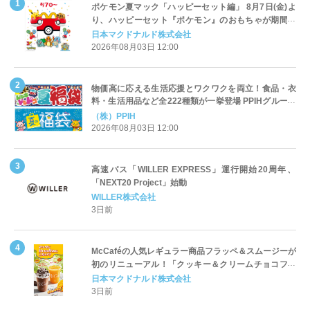
ポケモン夏マック「ハッピーセット編」 8月7日(金)よ
り、ハッピーセット『ポケモン』のおもちゃが期間限
定登場
日本マクドナルド株式会社
2026年08月03日 12:00
物価高に応える生活応援とワクワクを両立！食品・衣
料・生活用品など全222種類が一挙登場 PPIHグループ
「夏福袋」＆セール 8月6日(木)より順次スタート
（株）PPIH
2026年08月03日 12:00
高速バス「WILLER EXPRESS」運行開始20周年、
「NEXT20 Project」始動
WILLER株式会社
3日前
McCaféの人気レギュラー商品フラッペ＆スムージーが
初のリニューアル！「クッキー＆クリームチョコフラ
ッペ」「マンゴースムージー」8月5日（水）から販売
日本マクドナルド株式会社
開始
3日前