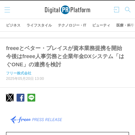
メニ
ログ
検索
ュー
イン
ビジネス
ライフスタイル
テクノロジー・IT
ビューティ
医療・科学
freeeとベター・プレイスが資本業務提携を開始
今後はfreee人事労務と企業年金DXシステム「は
ぐONE」の連携を検討
フリー株式会社
2025年05月20日 13:00