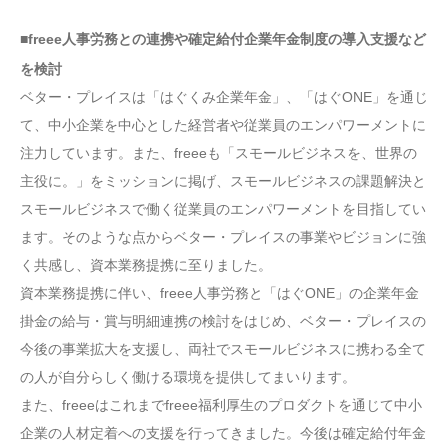
■freee人事労務との連携や確定給付企業年金制度の導入支援など
を検討
ベター・プレイスは「はぐくみ企業年金」、「はぐONE」を通じ
て、中小企業を中心とした経営者や従業員のエンパワーメントに
注力しています。また、freeeも「スモールビジネスを、世界の
主役に。」をミッションに掲げ、スモールビジネスの課題解決と
スモールビジネスで働く従業員のエンパワーメントを目指してい
ます。そのような点からベター・プレイスの事業やビジョンに強
く共感し、資本業務提携に至りました。
資本業務提携に伴い、freee人事労務と「はぐONE」の企業年金
掛金の給与・賞与明細連携の検討をはじめ、ベター・プレイスの
今後の事業拡大を支援し、両社でスモールビジネスに携わる全て
の人が自分らしく働ける環境を提供してまいります。
また、freeeはこれまでfreee福利厚生のプロダクトを通じて中小
企業の人材定着への支援を行ってきました。今後は確定給付年金