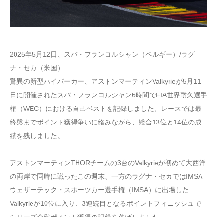
2025年5月12日、スパ・フランコルシャン（ベルギー）/ラグ
ナ・セカ（米国）:
驚異の新型ハイパーカー、アストンマーティンValkyrieが5月11
日に開催されたスパ・フランコルシャン6時間でFIA世界耐久選手
権（WEC）における自己ベストを記録しました。レースでは最
終盤までポイント獲得争いに絡みながら、総合13位と14位の成
績を残しました。
アストンマーティンTHORチームの3台のValkyrieが初めて大西洋
の両岸で同時に戦ったこの週末、一方のラグナ・セカではIMSA
ウェザーテック・スポーツカー選手権（IMSA）に出場した
Valkyrieが10位に入り、3連続目となるポイントフィニッシュで
シリーズ全戦ポイント獲得の記録を伸ばしました。