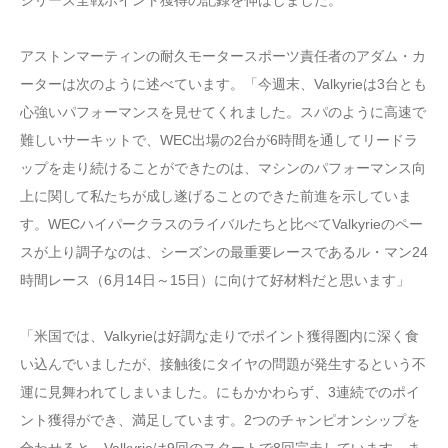
アストンマーティンの耐久モータースポーツ責任者のアダム・カ
ーターは次のように述べています。「今週末、Valkyrieは3台とも
心強いパフォーマンスを見せてくれました。スパのように高速で
難しいサーキットで、WEC出場の2台が6時間を通してリードラ
ップを走り続けることができたのは、マシンのパフォーマンス向
上に関して私たちが成し遂げることのできた前進を示していま
す。WECハイパークラスのライバルたちと比べてValkyrieのペー
スが上り調子なのは、シーズンの最重要レースであるル・マン24
時間レース（6月14日～15日）に向けて好材料だと思います」
「米国では、Valkyrieは好調な走りでポイント獲得圏内に深く食
い込んでいましたが、接触後にタイヤの問題が発生するという不
運に見舞われてしまいました。にもかかわらず、3連続でのポイ
ント獲得ができ、満足しています。2つのチャンピオンシップを
合わせると、Valkyrieは9回のスタートで8回完走しています。ま