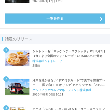
2026年07月17日 17:33
一覧を見る
話題のリリース
シャトレーゼ「マッケンチーズブレッド」本日8月7日
（金）より全国のシャトレーゼ・YATSUDOKIで発売
株式会社シャトレーゼ
2日前
冷気を逃がさない“ドア付きカート”で夏でも快適プレ
ー 国内初！※オリンピアオリジナル「AirCon
Cart（エアコンカート）」導入 | ＰＧＭ
パシフィックゴルフマネージメント株式会社
2026年08月06日 10:21
アニメ「ハイキュー!!」×いきなり！ステーキコラボ ノ