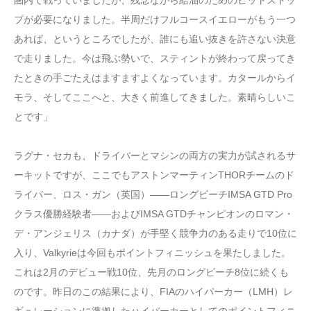
プが必要になりました。半周だけフルコースイエローがもう一つ
あれば、というところでしたが、誰にも追い抜きを許さない決意
で走りました。今は飛ぶ勢いで、スティントが終わって戻ってき
たときの手ごたえはますますよくなっています。カタールからイ
モラ、そしてここへと、大きく前進してきました。素晴らしいこ
とです」
ラグナ・セカも、ドライバーとマシンの両方の実力が試されるサ
ーキットですが、ここでもアストンマーティンTHORチームのド
ライバー、ロス・ガン（英国）――ロングビーチIMSA GTD Pro
クラス優勝経験者――およびIMSA GTDチャンピオンのロマン・
デ・アンジェリス（カナダ）が手堅く競争力のある走りで10位に
入り、Valkyrieは今回もポイントフィニッシュを果たしました。
これは2月のデビュー戦10位、先月のロングビーチ8位に続くも
のです。昨日のこの結果により、FIAのハイパーカー（LMH）レ
ギュレーションに準拠したハイパーカーとしてのポイントフィニ