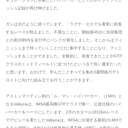
ッシュ記録が再び伸びました。
ガンは次のように述べています。「ラグナ・セカでも着実に前進
するレースが戦えました。不運なことに、開始後45分に先頭集団
との差20秒内を走行中にパンクが発生しました。そこからはフィ
ニッシュまで持っていくことだけに集中することになり、フィニ
ッシュすることができました。全般的に、前進できたことやGTP
クラスのミッドフィールドに近づけたという点で良い週末だった
と思います。おかげで、学んだことすべてを集め3週間後のデト
ロイトに向けた組み立てを行うことができます」
アストンマーティン初の「ル・マン・ハイパーカー」（LMH）と
なるValkyrieは、IMSA最高峰GTPクラスで唯一、公道仕様のハイ
パーカーをベースにしています。2月のカタール1812kmレース
でデビューを果たしたValkyrieは、IMSAに出場する最初のLMHで
あると同時に、IMSAとFIA世界耐久選手権（WEC）の両方に出