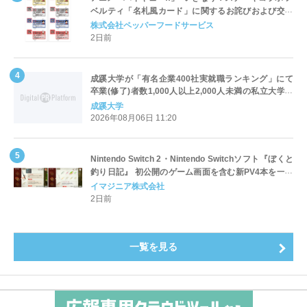
ベルティ「名札風カード」に関するお詫びおよび交換
対応についてのご案内
株式会社ペッパーフードサービス
2日前
成蹊大学が「有名企業400社実就職ランキング」にて
卒業(修了)者数1,000人以上2,000人未満の私立大学で
全国第1位を獲得！～実就職率は26.5%（前年比＋
成蹊大学
4.3pt）に伸長、東京の私立大学でも10位にランクイン
2026年08月06日 11:20
～
Nintendo Switch 2・Nintendo Switchソフト『ぼくと
釣り日記』 初公開のゲーム画面を含む新PV4本を一挙
公開！
イマジニア株式会社
2日前
一覧を見る