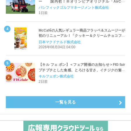
ー 国内初！※オリンピアオリジナル「AirCon
Cart（エアコンカート）」導入 | ＰＧＭ
パシフィックゴルフマネージメント株式会社
1日前
McCaféの人気レギュラー商品フラッペ＆スムージーが
初のリニューアル！「クッキー＆クリームチョコフラ
ッペ」「マンゴースムージー」8月5日（水）から販売
日本マクドナルド株式会社
開始
2026年08月04日 04:00
【キル フェ ボン】＜フェア開催のお知らせ＞FIG fair
プチプチとした食感、とろける甘さ、イチジクの魅力
をたっぷりと。新作を含め、イチジク尽くしの全4種が
キルフェボン株式会社
登場8月20日（木）スタート
2日前
一覧を見る