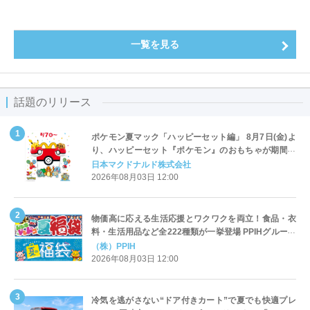
一覧を見る
話題のリリース
ポケモン夏マック「ハッピーセット編」 8月7日(金)よ
り、ハッピーセット『ポケモン』のおもちゃが期間限
定登場
日本マクドナルド株式会社
2026年08月03日 12:00
物価高に応える生活応援とワクワクを両立！食品・衣
料・生活用品など全222種類が一挙登場 PPIHグループ
「夏福袋」＆セール 8月6日(木)より順次スタート
（株）PPIH
2026年08月03日 12:00
冷気を逃がさない“ドア付きカート”で夏でも快適プレ