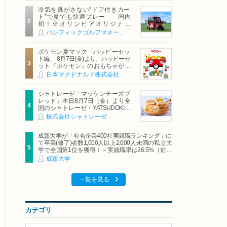
冷気を逃がさない“ドア付きカー
ト”で夏でも快適プレー 国内
初！※オリンピアオリジナル
「AirCon Cart（エアコンカー
パシフィックゴルフマネージメント株式会社
ト）」導入 | ＰＧＭ
ポケモン夏マック「ハッピーセッ
ト編」 8月7日(金)より、ハッピーセ
ット『ポケモン』のおもちゃが期
間限定登場
日本マクドナルド株式会社
シャトレーゼ「マッケンチーズブ
レッド」本日8月7日（金）より全
国のシャトレーゼ・YATSUDOKIで
発売
株式会社シャトレーゼ
成蹊大学が「有名企業400社実就職ランキング」に
て卒業(修了)者数1,000人以上2,000人未満の私立大
学で全国第1位を獲得！～実就職率は26.5%（前年
比＋4.3pt）に伸長、東京の私立大学でも10位にラ
成蹊大学
ンクイン～
一覧を見る
カテゴリ