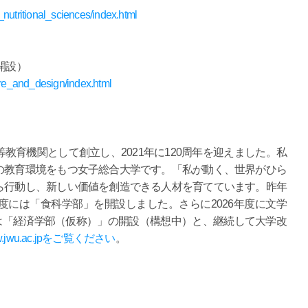
nutritional_sciences/index.html
開設）
ure_and_design/index.html
教育機関として創立し、2021年に120周年を迎えました。私
の教育環境をもつ女子総合大学です。「私が動く、世界がひら
ら行動し、新しい価値を創造できる人材を育てています。昨年
には「食科学部」を開設しました。さらに2026年度に文学
には「経済学部（仮称）」の開設（構想中）と、継続して大学改
www.jwu.ac.jpをご覧ください
。