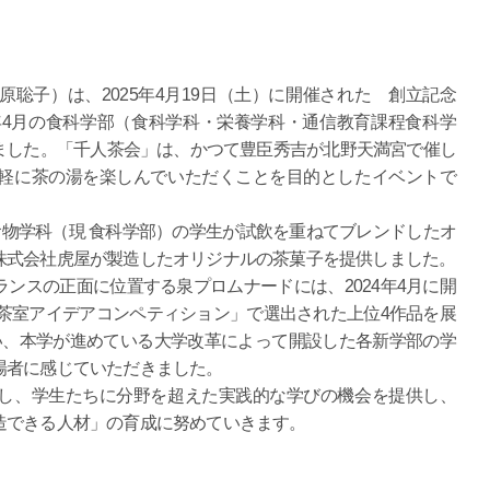
子）は、2025年4月19日（土）に開催された 創立記念
年4月の食科学部（食科学科・栄養学科・通信教育課程食科学
ました。「千人茶会」は、かつて豊臣秀吉が北野天満宮で催し
軽に茶の湯を楽しんでいただくことを目的としたイベントで
物学科（現 食科学部）の学生が試飲を重ねてブレンドしたオ
株式会社虎屋が製造したオリジナルの茶菓子を提供しました。
スの正面に位置する泉プロムナードには、2024年4月に開
茶室アイデアコンペティション」で選出された上位4作品を展
い、本学が進めている大学改革によって開設した各新学部の学
場者に感じていただきました。
し、学生たちに分野を超えた実践的な学びの機会を提供し、
造できる人材」の育成に努めていきます。