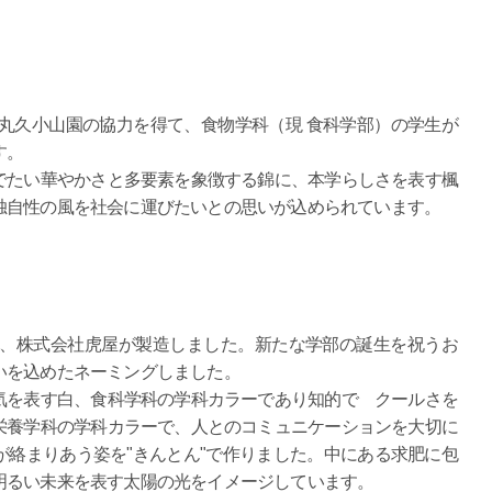
丸久小山園の協力を得て、食物学科（現 食科学部）の学生が
す。
たい華やかさと多要素を象徴する錦に、本学らしさを表す楓
独自性の風を社会に運びたいとの思いが込められています。
、株式会社虎屋が製造しました。新たな学部の誕生を祝うお
いを込めたネーミングしました。
を表す白、食科学科の学科カラーであり知的で クールさを
栄養学科の学科カラーで、人とのコミュニケーションを大切に
絡まりあう姿を"きんとん"で作りました。中にある求肥に包
明るい未来を表す太陽の光をイメージしています。