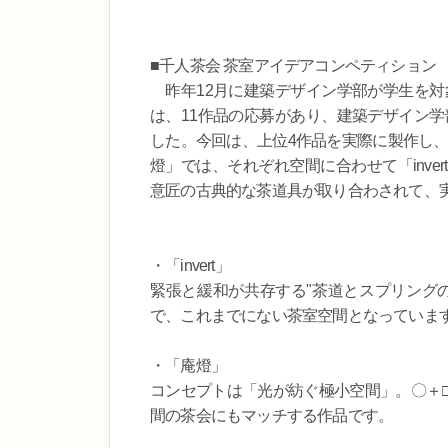
■千人茶会 茶室アイデアコンペティション
昨年12月に建築デザイン学部が学生を対
は、11作品の応募があり、建築デザイン学
した。今回は、上位4作品を実際に製作し、目
燈」では、それぞれ空間に合わせて「inv
意匠の古典的な茶道具が取り合わされて、
・「invert」
緊張と緩和が共存する"茶道とスプリング
で、これまでにない茶室空間となっていま
・「庵燈」
コンセプトは「光が紡ぐ極小空間」。〇＋
間の茶会にもマッチする作品です。