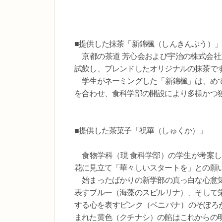
■提供した抹茶「新錦楓（しんきんぷう）」
京都の茶道 芳心会および宇治の株式会社
試飲し、ブレンドしたオリジナルの抹茶で
学生がネーミングした「新錦楓」は、めで
を合わせ、食科学部の開設により多様かつ
■提供した茶菓子「祝華（しゅくか）」
食物学科（現 食科学部）の学生が考案し
花に見立て「華々しいスタートを」との願
始まったばかりの新学部の真っ白な心意気
表すブルー（海藻のスピルリナ）、そして
する心を表すピンク（ベニバナ）のそぼろが
まれた黄色（クチナシ）の餡はこれからの