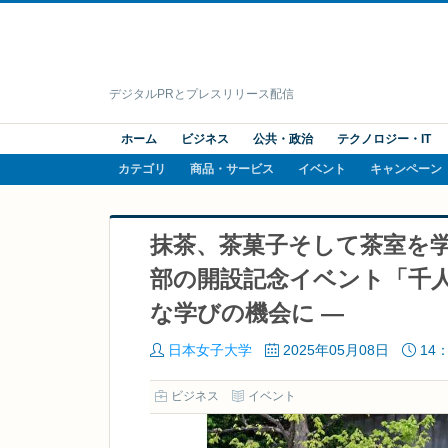
デジタルPRとプレスリリース配信
ホーム
ビジネス
公共・政治
テクノロジー・IT
カテゴリ
商品・サービス
イベント
キャンペーン
抹茶、茶菓子そして茶室を
部の開設記念イベント「千人
な学びの機会に ―
日本女子大学
2025年05月08日
14：
ビジネス
イベント