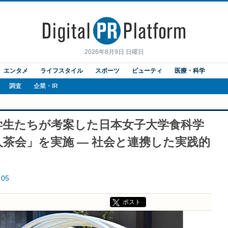
2026年8月9日 日曜日
エンタメ
ライフスタイル
スポーツ
ビューティ
医療・科学
調査
企業・IR
学生たちが考案した日本女子大学食科学
茶会」を実施 ― 社会と連携した実践的
05
ポスト