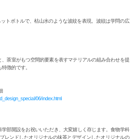
ペットボトルで、枯山水のような波紋を表現。波紋は学問の広
。
と、茶室がもつ空間的要素を表すマテリアルの組み合わせを提
も特徴的です。
細
and_design_special/06/index.html
学部開設をお祝いいただき、大変嬉しく存じます。食物学科
にブレンドしたオリジナルの抹茶とデザインしたオリジナルの