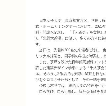
日本女子大学（東京都文京区、学長：篠原聡
式・ホームカミングデーにおいて、2025
科）開設を記念し、「千人茶会」を実施し
た「北野大茶湯」に倣い、多くの方々に気
す。
当日は、先着約300名の来場者に対し、食
リジナル抹茶と、同学科の学生が考案し、
また、茶席を設けた百年館高層棟エントラン
設した建築デザイン学部による「千人茶会 
示。そのうち2作品では実際に呈茶も行な
びをクロスさせた形として、その一端を来
今後も本学では、総合大学の特色を生か
「自ら学び、自ら行動し、新たな価値を創