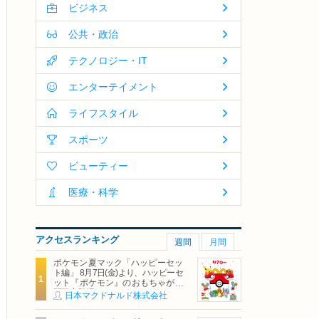
ビジネス
公共・政治
テクノロジー・IT
エンターテイメント
ライフスタイル
スポーツ
ビューティー
医療・科学
アクセスランキング
週間
月間
ポケモン夏マック「ハッピーセッ
ト編」 8月7日(金)より、ハッピーセ
ット『ポケモン』のおもちゃが期
間限定登場
日本マクドナルド株式会社