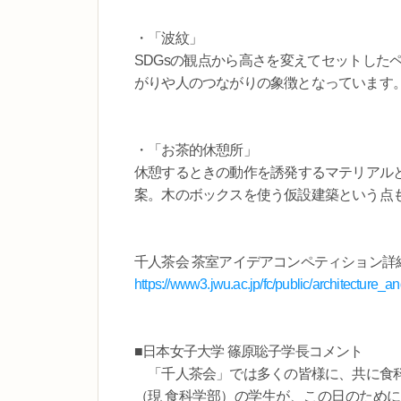
・「波紋」
SDGsの観点から高さを変えてセットした
がりや人のつながりの象徴となっています
・「お茶的休憩所」
休憩するときの動作を誘発するマテリアル
案。木のボックスを使う仮設建築という点
千人茶会 茶室アイデアコンペティション詳
https://www3.jwu.ac.jp/fc/public/architecture_
■日本女子大学 篠原聡子学長コメント
「千人茶会」では多くの皆様に、共に食科
（現 食科学部）の学生が、この日のため