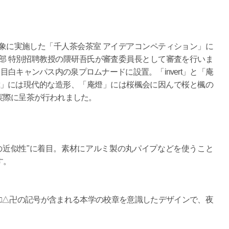
象に実施した「千人茶会茶室 アイデアコンペティション」に
部 特別招聘教授の隈研吾氏が審査委員長として審査を行いま
白キャンパス内の泉プロムナードに設置。「invert」と「庵
ert」には現代的な造形、「庵燈」には桜楓会に因んで桜と楓の
実際に呈茶が行われました。
の近似性"に着目。素材にアルミ製の丸パイプなどを使うこと
す。
□△卍の記号が含まれる本学の校章を意識したデザインで、夜