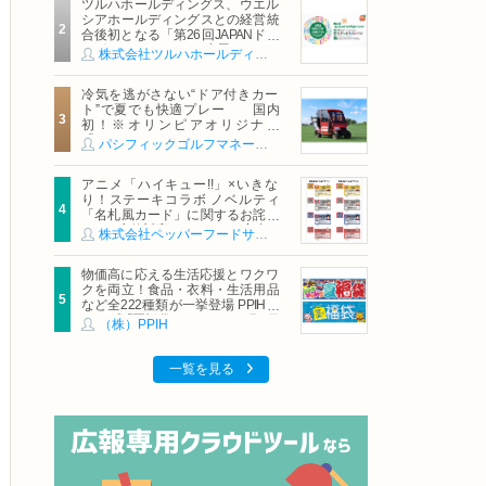
ツルハホールディングス、ウエル
シアホールディングスとの経営統
合後初となる「第26回JAPANドラ
ッグストアショー」に出展
株式会社ツルハホールディングス
冷気を逃がさない“ドア付きカー
ト”で夏でも快適プレー 国内
初！※オリンピアオリジナル
「AirCon Cart（エアコンカー
パシフィックゴルフマネージメント株式会社
ト）」導入 | ＰＧＭ
アニメ「ハイキュー!!」×いきな
り！ステーキコラボ ノベルティ
「名札風カード」に関するお詫び
および交換対応についてのご案内
株式会社ペッパーフードサービス
物価高に応える生活応援とワクワ
クを両立！食品・衣料・生活用品
など全222種類が一挙登場 PPIHグ
ループ「夏福袋」＆セール 8月6日
（株）PPIH
(木)より順次スタート
一覧を見る