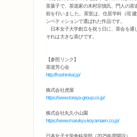
茶菓子で、茶道家の木村宗慎氏、門人の茶
前を行いました。茶室は、住居学科（現 
ンペティションで選ばれた作品です。
日本女子大学創立を祝う日に、茶会を通し
それは大きな喜びです。
【参照リンク】
茶道芳心会
http://hoshinkai.jp/
株式会社虎屋
https://www.toraya-group.co.jp/
株式会社丸久小山園
https://www.marukyu-koyamaen.co.jp/
日本女子大学食科学部（2025年度開設）