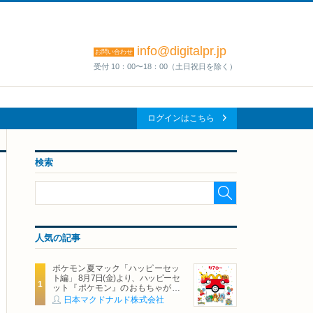
info@digitalpr.jp
お問い合わせ
受付 10：00〜18：00（土日祝日を除く）
ログインはこちら
検索
人気の記事
ポケモン夏マック「ハッピーセッ
ト編」 8月7日(金)より、ハッピーセ
ット『ポケモン』のおもちゃが期
間限定登場
日本マクドナルド株式会社