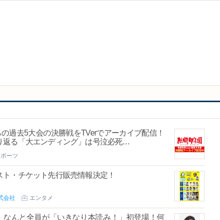
の過去5大会の決勝戦をTVerでアーカイブ配信！
り返る「大エンディング」は号泣必死…
スポーツ
スト・チケット先行販売情報決定！
式会社
エンタメ
Rで！なんと全員が「いきなり本読み！」初登場！何