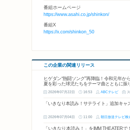
番組ホームページ
https://www.asahi.co.jp/shinkon/
番組X
https://x.com/shinkon_50
この企業の関連リリース
ヒゲダン“熱闘ソング”再降臨！令和元年から
夏を彩った球児たちをテーマ曲とともに振
2026年07月22日
16:53
ABCテレビ
「いきなり本読み！サテライト」追加キャ
2026年07月04日
11:00
朝日放送テレビ株
「いきなり本読み！」をIMM THEATE