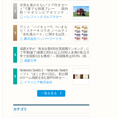
冷気を逃がさない“ドア付きカー
ト”で夏でも快適プレー 国内
初！※オリンピアオリジナル
「AirCon Cart（エアコンカー
パシフィックゴルフマネージメント株式会社
ト）」導入 | ＰＧＭ
アニメ「ハイキュー!!」×いきな
り！ステーキコラボ ノベルティ
「名札風カード」に関するお詫び
および交換対応についてのご案内
株式会社ペッパーフードサービス
成蹊大学が「有名企業400社実就職ランキング」に
て卒業(修了)者数1,000人以上2,000人未満の私立大
学で全国第1位を獲得！～実就職率は26.5%（前年
比＋4.3pt）に伸長、東京の私立大学でも10位にラ
成蹊大学
ンクイン～
Nintendo Switch 2・Nintendo Switch
ソフト『ぼくと釣り日記』 初公開
のゲーム画面を含む新PV4本を一挙
公開！
イマジニア株式会社
一覧を見る
カテゴリ