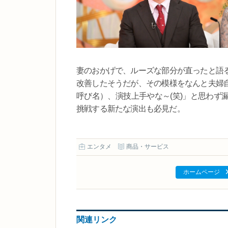
妻のおかげで、ルーズな部分が直ったと語
改善したそうだが、その模様をなんと夫婦
呼び名）、演技上手やな～(笑)」と思わず
挑戦する新たな演出も必見だ。
エンタメ
商品・サービス
ホームページ
関連リンク