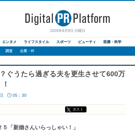
2026年8月9日 日曜日
エンタメ
ライフスタイル
スポーツ
ビューティ
医療・科学
調査
企業・IR
！？ぐうたら過ぎる夫を更生させて600万
！！
9日
05：30
ポスト
２５「新婚さんいらっしゃい！」