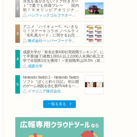
冷気を逃がさない“ドア付きカー
ト”で夏でも快適プレー 国内
初！※オリンピアオリジナル
「AirCon Cart（エアコンカー
パシフィックゴルフマネージメント株式会社
ト）」導入 | ＰＧＭ
アニメ「ハイキュー!!」×いきな
り！ステーキコラボ ノベルティ
「名札風カード」に関するお詫び
および交換対応についてのご案内
株式会社ペッパーフードサービス
成蹊大学が「有名企業400社実就職ランキング」に
て卒業(修了)者数1,000人以上2,000人未満の私立大
学で全国第1位を獲得！～実就職率は26.5%（前年
比＋4.3pt）に伸長、東京の私立大学でも10位にラ
成蹊大学
ンクイン～
Nintendo Switch 2・Nintendo Switch
ソフト『ぼくと釣り日記』 初公開
のゲーム画面を含む新PV4本を一挙
公開！
イマジニア株式会社
一覧を見る