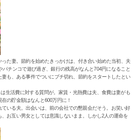
かった妻。節約を始めたきっかけは、付き合い始めた当初、夫
パチンコで遊び過ぎ、銀行の残高がなんと704円になること
た妻も、ある事件でついにブチ切れ、節約をスタートしたとい
らは生活費に対する質問が。家賃・光熱費は夫、食費は妻がも
在の貯金額はなんと600万円に！
れている夫。出会いは、前の会社での懇親会だそう。お笑い好
も、お互い男女としては意識しないまま。しかし2人の運命を