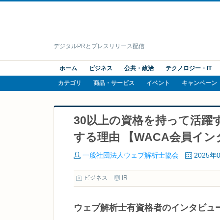
デジタルPRとプレスリリース配信
ホーム
ビジネス
公共・政治
テクノロジー・IT
カテゴリ
商品・サービス
イベント
キャンペーン
30以上の資格を持って活躍
する理由 【WACA会員イ
一般社団法人ウェブ解析士協会
2025年
ビジネス
IR
ウェブ解析士有資格者のインタビュ