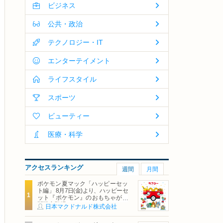
ビジネス
公共・政治
テクノロジー・IT
エンターテイメント
ライフスタイル
スポーツ
ビューティー
医療・科学
アクセスランキング
週間
月間
ポケモン夏マック「ハッピーセッ
ト編」 8月7日(金)より、ハッピーセ
ット『ポケモン』のおもちゃが期
間限定登場
日本マクドナルド株式会社