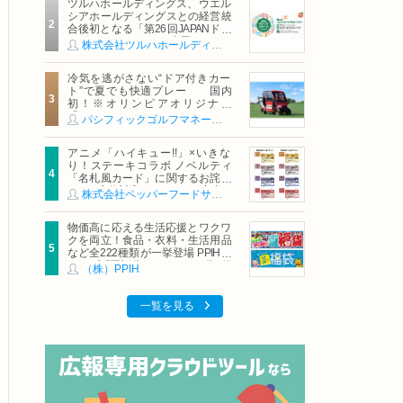
ツルハホールディングス、ウエル
シアホールディングスとの経営統
合後初となる「第26回JAPANドラ
ッグストアショー」に出展
株式会社ツルハホールディングス
冷気を逃がさない“ドア付きカー
ト”で夏でも快適プレー 国内
初！※オリンピアオリジナル
「AirCon Cart（エアコンカー
パシフィックゴルフマネージメント株式会社
ト）」導入 | ＰＧＭ
アニメ「ハイキュー!!」×いきな
り！ステーキコラボ ノベルティ
「名札風カード」に関するお詫び
および交換対応についてのご案内
株式会社ペッパーフードサービス
物価高に応える生活応援とワクワ
クを両立！食品・衣料・生活用品
など全222種類が一挙登場 PPIHグ
ループ「夏福袋」＆セール 8月6日
（株）PPIH
(木)より順次スタート
一覧を見る