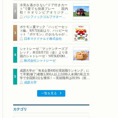
冷気を逃がさない“ドア付きカー
ト”で夏でも快適プレー 国内
初！※オリンピアオリジナル
「AirCon Cart（エアコンカー
パシフィックゴルフマネージメント株式会社
ト）」導入 | ＰＧＭ
ポケモン夏マック「ハッピーセッ
ト編」 8月7日(金)より、ハッピーセ
ット『ポケモン』のおもちゃが期
間限定登場
日本マクドナルド株式会社
シャトレーゼ「マッケンチーズブ
レッド」本日8月7日（金）より全
国のシャトレーゼ・YATSUDOKIで
発売
株式会社シャトレーゼ
成蹊大学が「有名企業400社実就職ランキング」に
て卒業(修了)者数1,000人以上2,000人未満の私立大
学で全国第1位を獲得！～実就職率は26.5%（前年
比＋4.3pt）に伸長、東京の私立大学でも10位にラ
成蹊大学
ンクイン～
一覧を見る
カテゴリ