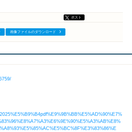
ポスト
画像ファイルのダウンロード
6759/
roducts/2025%E5%B9%B4pdf%E9%9B%BB%E5%AD%90%E7%
3%83%96%E8%A7%A3%E6%9E%90%E5%A3%AB%E8%
%A8%93%E5%85%AC%E5%BC%8F%E3%83%86%E