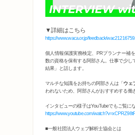
▼詳細はこちら
https://www.waca.or.jp/feedback/wac21216759
個人情報保護実務検定、PRプランナー補
数の資格を保有する阿部さん。仕事で少し
結果」と話します。
マルチな知識をお持ちの阿部さんは「
ウェ
われないため、阿部さんがおすすめする働
インタビューの様子はYouTubeでもご覧に
https://www.youtube.com/watch?v=xCPRZ98t
■一般社団法人ウェブ解析士協会とは