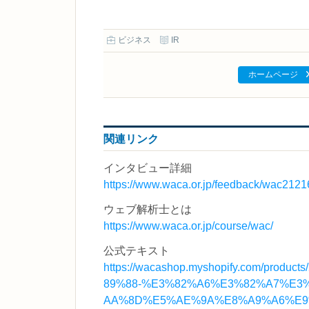
ビジネス
IR
ホームページ
関連リンク
インタビュー詳細
https://www.waca.or.jp/feedback/wac2121
ウェブ解析士とは
https://www.waca.or.jp/course/wac/
公式テキスト
https://wacashop.myshopify.com/p
89%88-%E3%82%A6%E3%82%A7%E
AA%8D%E5%AE%9A%E8%A9%A6%E9