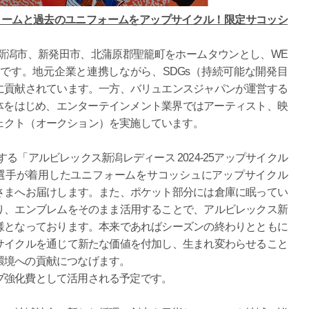
ニフォームと過去のユニフォームをアップサイクル！限定サコッシ
新潟市、新発田市、北蒲原郡聖籠町をホームタウンとし、WE
です。地元企業と連携しながら、SDGs（持続可能な開発目
に貢献されています。一方、バリュエンスジャパンが運営する
や団体をはじめ、エンターテインメント業界ではアーティスト、映
ェクト（オークション）を実施しています。
て開催する「アルビレックス新潟レディース 2024-25アップサイクル
ンに選手が着用したユニフォームをサコッシュにアップサイクル
さまへお届けします。また、ポケット部分には倉庫に眠ってい
り、エンブレムをそのまま活用することで、アルビレックス新
様となっております。本来であればシーズンの終わりとともに
サイクルを通じて新たな価値を付加し、生まれ変わらせること
環境への貢献につなげます。
ブ強化費として活用される予定です。