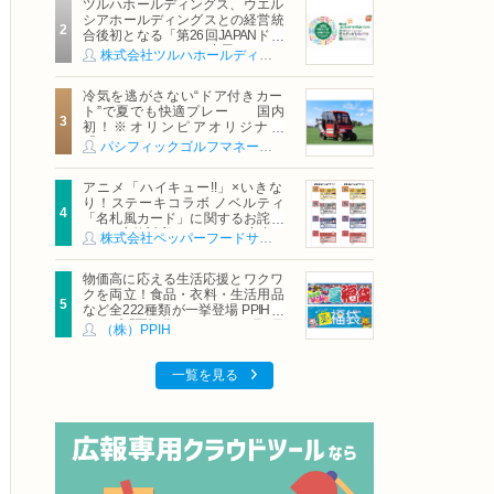
ツルハホールディングス、ウエル
シアホールディングスとの経営統
合後初となる「第26回JAPANドラ
ッグストアショー」に出展
株式会社ツルハホールディングス
冷気を逃がさない“ドア付きカー
ト”で夏でも快適プレー 国内
初！※オリンピアオリジナル
「AirCon Cart（エアコンカー
パシフィックゴルフマネージメント株式会社
ト）」導入 | ＰＧＭ
アニメ「ハイキュー!!」×いきな
り！ステーキコラボ ノベルティ
「名札風カード」に関するお詫び
および交換対応についてのご案内
株式会社ペッパーフードサービス
物価高に応える生活応援とワクワ
クを両立！食品・衣料・生活用品
など全222種類が一挙登場 PPIHグ
ループ「夏福袋」＆セール 8月6日
（株）PPIH
(木)より順次スタート
一覧を見る