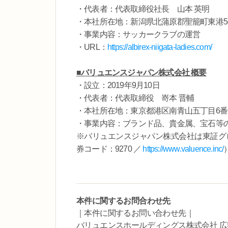
・代表者：代表取締役社長 山本 英明
・本社所在地：新潟県北蒲原郡聖籠町東港5-9
・事業内容：サッカークラブの運営
・URL：
https://albirex-niigata-ladies.com/
■バリュエンスジャパン株式会社 概要
・設立：2019年9月10日
・代表者：代表取締役 嵜本 晋輔
・本社所在地：東京都港区南青山五丁目6番1
・事業内容：ブランド品、貴金属、宝石等
※バリュエンスジャパン株式会社は東証グ
券コード：9270 ／
https://www.valuence.inc/
本件に関するお問合わせ先
｜本件に関するお問い合わせ先｜
バリュエンスホールディングス株式会社 広