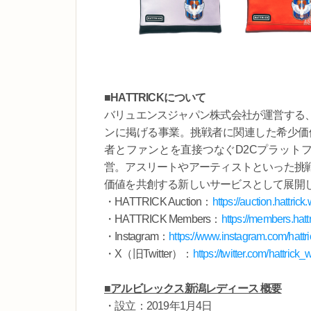
■HATTRICKについて
バリュエンスジャパン株式会社が運営する
ンに掲げる事業。挑戦者に関連した希少価値の高
者とファンとを直接つなぐD2Cプラットフォー
営。アスリートやアーティストといった挑
価値を共創する新しいサービスとして展開
・HATTRICK Auction：
https://auction.hattrick.
・HATTRICK Members：
https://members.hattr
・Instagram：
https://www.instagram.com/hattric
・X（旧Twitter）：
https://twitter.com/hattrick_
■アルビレックス新潟レディース 概要
・設立：2019年1月4日