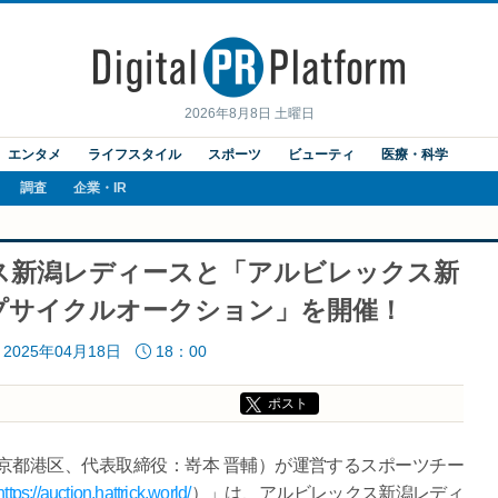
2026年8月8日 土曜日
エンタメ
ライフスタイル
スポーツ
ビューティ
医療・科学
調査
企業・IR
ックス新潟レディースと「アルビレックス新
アップサイクルオークション」を開催！
2025年04月18日
18：00
ポスト
京都港区、代表取締役：嵜本 晋輔）が運営するスポーツチー
https://auction.hattrick.world/
）」は、アルビレックス新潟レディ