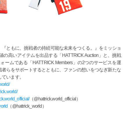
、『ともに、挑戦者の持続可能な未来をつくる。』をミッショ
いアイテムを出品する「HATTRICK Auction」と、挑戦
ムである「HATTRICK Members」の2つのサービスを運
戦者らをサポートするとともに、ファンの想いをつなぎ新たな
しています。
world/
ick.world/
k.world_official/
（@hattrick.world_official）
world
（@hattrick_world）