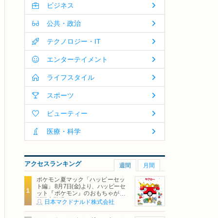
ビジネス
公共・政治
テクノロジー・IT
エンターテイメント
ライフスタイル
スポーツ
ビューティー
医療・科学
アクセスランキング
週間
月間
ポケモン夏マック「ハッピーセッ
ト編」 8月7日(金)より、ハッピーセ
ット『ポケモン』のおもちゃが期
間限定登場
日本マクドナルド株式会社