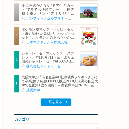
冷気を逃がさない“ドア付きカー
ト”で夏でも快適プレー 国内
初！※オリンピアオリジナル
「AirCon Cart（エアコンカー
パシフィックゴルフマネージメント株式会社
ト）」導入 | ＰＧＭ
ポケモン夏マック「ハッピーセッ
ト編」 8月7日(金)より、ハッピーセ
ット『ポケモン』のおもちゃが期
間限定登場
日本マクドナルド株式会社
シャトレーゼ「マッケンチーズブ
レッド」本日8月7日（金）より全
国のシャトレーゼ・YATSUDOKIで
発売
株式会社シャトレーゼ
成蹊大学が「有名企業400社実就職ランキング」に
て卒業(修了)者数1,000人以上2,000人未満の私立大
学で全国第1位を獲得！～実就職率は26.5%（前年
比＋4.3pt）に伸長、東京の私立大学でも10位にラ
成蹊大学
ンクイン～
一覧を見る
カテゴリ