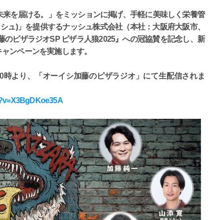
未来を届ける。」をミッションに掲げ、手軽に美味しく栄養管
ナッシュ)」を提供するナッシュ株式会社（本社：大阪府大阪市、
のピザラジオSP ピザラ人狼2025』への冠協賛を記念し、新
得なキャンペーンを実施します。
水)20時より、「オーイシ加藤のピザラジオ」にて生配信されま
ch?v=X3BgDKoe35A