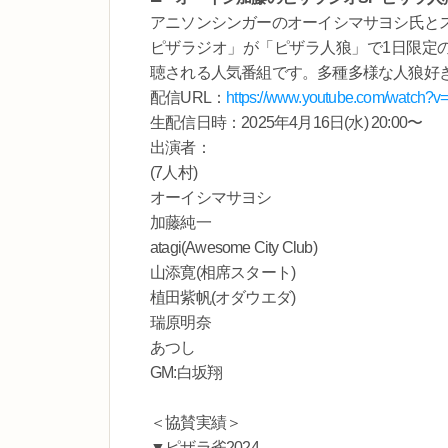
アニソンシンガーのオーイシマサヨシ氏と
ピザラジオ」が「ピザラ人狼」で1日限定の
聴される人気番組です。多種多様な人狼好
配信URL：
https://www.youtube.com/watch
生配信日時：2025年4月16日(水) 20:00〜
出演者：
(7人村)
オーイシマサヨシ
加藤純一
atagi(Awesome City Club)
山添寛(相席スタート)
植田紫帆(オダウエダ)
瑞原明奈
あつし
GM:白坂翔
＜協賛実績＞
▼ピザラ雀2024