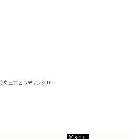
中之島三井ビルディング16F
ポスト