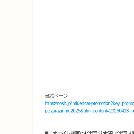
当該ページ：
https://nosh.jp/influencer-promotion?key=
pizzarazinnro2025&utm_content=20250413_
◼️「オーイシ加藤のピザラジオSP ピザラ人狼