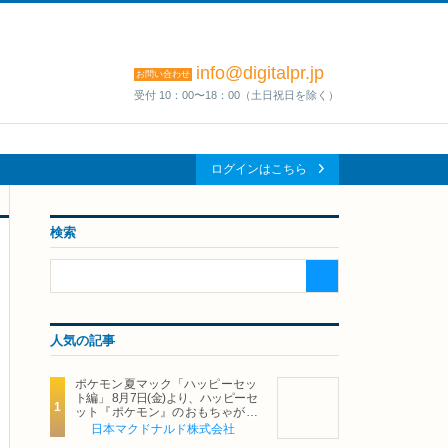
info@digitalpr.jp
お問い合わせ
受付 10：00〜18：00（土日祝日を除く）
ログインはこちら
検索
人気の記事
ポケモン夏マック「ハッピーセッ
ト編」 8月7日(金)より、ハッピーセ
ット『ポケモン』のおもちゃが期
間限定登場
日本マクドナルド株式会社