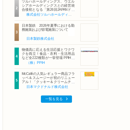
ツルハホールディングス、ウエル
シアホールディングスとの経営統
合後初となる「第26回JAPANドラ
ッグストアショー」に出展
株式会社ツルハホールディングス
日本製鉄 2026年夏季における勤
務施策および節電施策について
日本製鉄株式会社
物価高に応える生活応援とワクワ
クを両立！食品・衣料・生活用品
など全222種類が一挙登場 PPIHグ
ループ「夏福袋」＆セール 8月6日
（株）PPIH
(木)より順次スタート
McCaféの人気レギュラー商品フラ
ッペ＆スムージーが初のリニュー
アル！「クッキー＆クリームチョ
コフラッペ」「マンゴースムージ
日本マクドナルド株式会社
ー」8月5日（水）から販売開始
一覧を見る