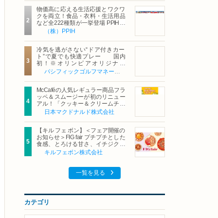
物価高に応える生活応援とワクワ
クを両立！食品・衣料・生活用品
など全222種類が一挙登場 PPIHグ
ループ「夏福袋」＆セール 8月6日
（株）PPIH
(木)より順次スタート
冷気を逃がさない“ドア付きカー
ト”で夏でも快適プレー 国内
初！※オリンピアオリジナル
「AirCon Cart（エアコンカー
パシフィックゴルフマネージメント株式会社
ト）」導入 | ＰＧＭ
McCaféの人気レギュラー商品フラ
ッペ＆スムージーが初のリニュー
アル！「クッキー＆クリームチョ
コフラッペ」「マンゴースムージ
日本マクドナルド株式会社
ー」8月5日（水）から販売開始
【キル フェ ボン】＜フェア開催の
お知らせ＞FIG fair プチプチとした
食感、とろける甘さ、イチジクの
魅力をたっぷりと。新作を含め、
キルフェボン株式会社
イチジク尽くしの全4種が登場8月
20日（木）スタート
一覧を見る
カテゴリ