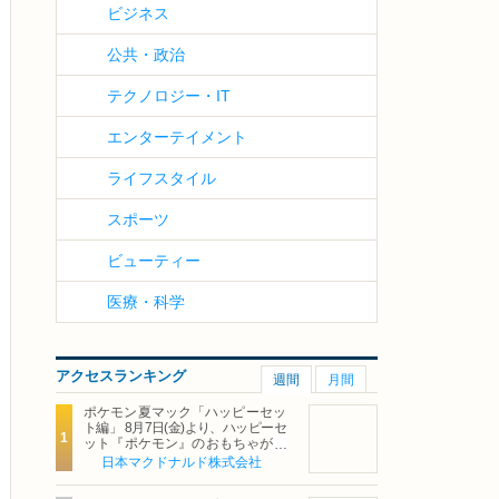
ビジネス
公共・政治
テクノロジー・IT
エンターテイメント
ライフスタイル
スポーツ
ビューティー
医療・科学
アクセスランキング
週間
月間
ポケモン夏マック「ハッピーセッ
ト編」 8月7日(金)より、ハッピーセ
ット『ポケモン』のおもちゃが期
間限定登場
日本マクドナルド株式会社