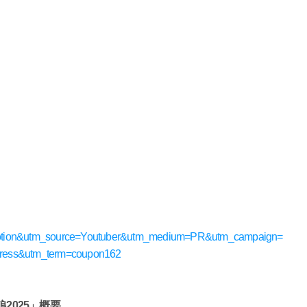
promotion&utm_source=Youtuber&utm_medium=PR&utm_campaign=
press&utm_term=coupon162
2025」概要