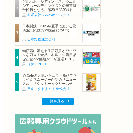
ツルハホールディングス、ウエル
シアホールディングスとの経営統
合後初となる「第26回JAPANドラ
ッグストアショー」に出展
株式会社ツルハホールディングス
日本製鉄 2026年夏季における勤
務施策および節電施策について
日本製鉄株式会社
物価高に応える生活応援とワクワ
クを両立！食品・衣料・生活用品
など全222種類が一挙登場 PPIHグ
ループ「夏福袋」＆セール 8月6日
（株）PPIH
(木)より順次スタート
McCaféの人気レギュラー商品フラ
ッペ＆スムージーが初のリニュー
アル！「クッキー＆クリームチョ
コフラッペ」「マンゴースムージ
日本マクドナルド株式会社
ー」8月5日（水）から販売開始
一覧を見る