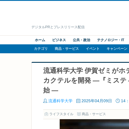
デジタルPRとプレスリリース配信
ホーム
ビジネス
公共・政治
テクノロジー・IT
カテゴリ
商品・サービス
イベント
キャンペーン
流通科学大学 伊賀ゼミが
カクテルを開発 ―『ミステ
始 ―
流通科学大学
2025年04月09日
14：
ライフスタイル
商品・サービス