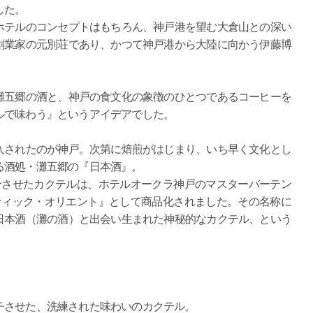
した。
テルのコンセプトはもちろん、神戸港を望む大倉山との深い
創業家の元別荘であり、かつて神戸港から大陸に向かう伊藤博
五郷の酒と、神戸の食文化の象徴のひとつであるコーヒーを
ルで味わう』というアイデアでした。
されたのが神戸。次第に焙煎がはじまり、いち早く文化とし
る酒処・灘五郷の『日本酒』。
させたカクテルは、ホテルオークラ神戸のマスターバーテン
ティック・オリエント』として商品化されました。その名称に
日本酒（灘の酒）と出会い生まれた神秘的なカクテル、という
させた、洗練された味わいのカクテル。