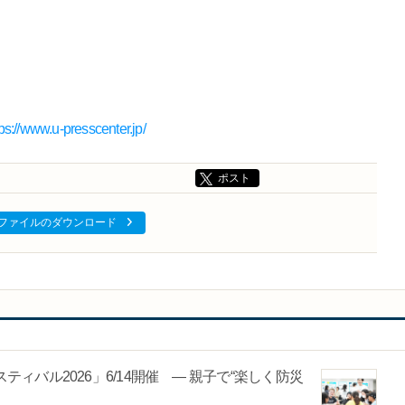
tps://www.u-presscenter.jp/
ポスト
ファイルのダウンロード
ィバル2026」6/14開催 ― 親子で“楽しく防災