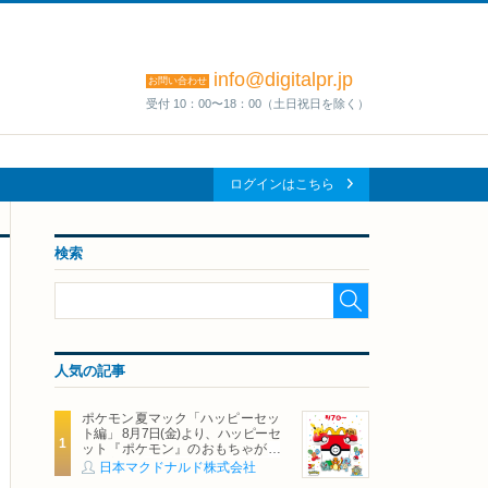
info@digitalpr.jp
お問い合わせ
受付 10：00〜18：00（土日祝日を除く）
ログインはこちら
検索
人気の記事
ポケモン夏マック「ハッピーセッ
ト編」 8月7日(金)より、ハッピーセ
ット『ポケモン』のおもちゃが期
間限定登場
日本マクドナルド株式会社