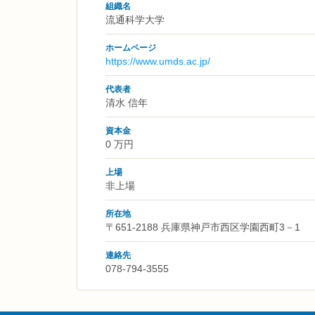
組織名
流通科学大学
ホームページ
https://www.umds.ac.jp/
代表者
清水 信年
資本金
0 万円
上場
非上場
所在地
〒651-2188 兵庫県神戸市西区学園西町3－1
連絡先
078-794-3555