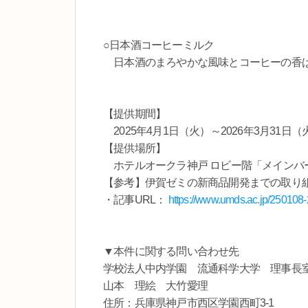
○日本酒コーヒーミルク
日本酒のまろやかな風味とコーヒーの香ば
【提供期間】
2025年4月1日（火）～2026年3月31日（
【提供場所】
ホテルオークラ神戸 ロビー階「メインバー
【参考】伊賀ゼミの新商品開発までの取り
・記事URL：
https://www.umds.ac.jp/250108-
▼本件に関する問い合わせ先
学校法人中内学園 流通科学大学 理事長
山本 理絵 大竹愛理
住所：兵庫県神戸市西区学園西町3-1