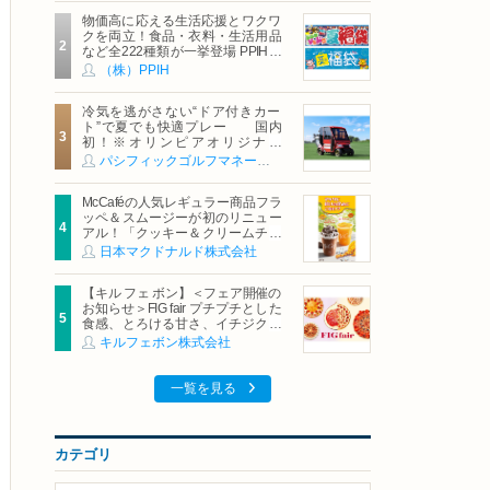
物価高に応える生活応援とワクワ
クを両立！食品・衣料・生活用品
など全222種類が一挙登場 PPIHグ
ループ「夏福袋」＆セール 8月6日
（株）PPIH
(木)より順次スタート
冷気を逃がさない“ドア付きカー
ト”で夏でも快適プレー 国内
初！※オリンピアオリジナル
「AirCon Cart（エアコンカー
パシフィックゴルフマネージメント株式会社
ト）」導入 | ＰＧＭ
McCaféの人気レギュラー商品フラ
ッペ＆スムージーが初のリニュー
アル！「クッキー＆クリームチョ
コフラッペ」「マンゴースムージ
日本マクドナルド株式会社
ー」8月5日（水）から販売開始
【キル フェ ボン】＜フェア開催の
お知らせ＞FIG fair プチプチとした
食感、とろける甘さ、イチジクの
魅力をたっぷりと。新作を含め、
キルフェボン株式会社
イチジク尽くしの全4種が登場8月
20日（木）スタート
一覧を見る
カテゴリ