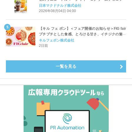
ッペ」「マンゴースムージー」8月5日（水）から販売
日本マクドナルド株式会社
開始
2026年08月04日 04:00
【キル フェ ボン】＜フェア開催のお知らせ＞FIG fair
プチプチとした食感、とろける甘さ、イチジクの魅力
をたっぷりと。新作を含め、イチジク尽くしの全4種が
キルフェボン株式会社
登場8月20日（木）スタート
2日前
一覧を見る