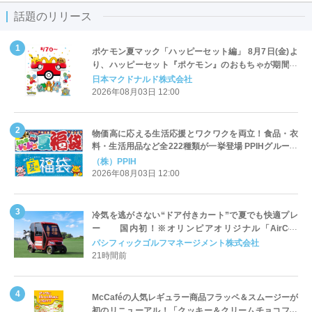
話題のリリース
ポケモン夏マック「ハッピーセット編」 8月7日(金)よ
り、ハッピーセット『ポケモン』のおもちゃが期間限
定登場
日本マクドナルド株式会社
2026年08月03日 12:00
物価高に応える生活応援とワクワクを両立！食品・衣
料・生活用品など全222種類が一挙登場 PPIHグループ
「夏福袋」＆セール 8月6日(木)より順次スタート
（株）PPIH
2026年08月03日 12:00
冷気を逃がさない“ドア付きカート”で夏でも快適プレ
ー 国内初！※オリンピアオリジナル「AirCon
Cart（エアコンカート）」導入 | ＰＧＭ
パシフィックゴルフマネージメント株式会社
21時間前
McCaféの人気レギュラー商品フラッペ＆スムージーが
初のリニューアル！「クッキー＆クリームチョコフラ