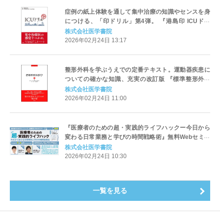
症例の紙上体験を通して集中治療の知識やセンスを身
につける、「印ドリル」第4弾。 『港島印 ICUドリ
ル』発売
株式会社医学書院
2026年02月24日 13:17
整形外科を学ぶうえでの定番テキスト。運動器疾患に
ついての確かな知識、充実の改訂版 『標準整形外科
学 第16版』2/2発売
株式会社医学書院
2026年02月24日 11:00
『医療者のための超・実践的ライフハックー今日から
変わる日常業務と学びの時間戦略術』無料Webセミナ
ー3月6日（金）開催 — 医学書院
株式会社医学書院
2026年02月24日 10:30
一覧を見る