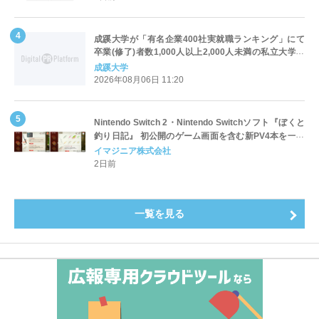
成蹊大学が「有名企業400社実就職ランキング」にて
卒業(修了)者数1,000人以上2,000人未満の私立大学で
全国第1位を獲得！～実就職率は26.5%（前年比＋
成蹊大学
4.3pt）に伸長、東京の私立大学でも10位にランクイン
2026年08月06日 11:20
～
Nintendo Switch 2・Nintendo Switchソフト『ぼくと
釣り日記』 初公開のゲーム画面を含む新PV4本を一挙
公開！
イマジニア株式会社
2日前
一覧を見る