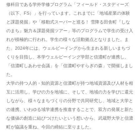
修科目である学外学修プログラム「フィールド・スタディーズ
（以下、FS）」を行っています。これまでに「地域産業の体験
と課題発掘」や「移動式スーパーと巡る！ 雪降る田舎町『しな
のまち』魅力＆課題発掘ツアー」等のプログラムで学生の受け入
れが積極的に行われ、学生の様々な活動拠点となりました。ま
た、2024年には、ウェルビーイングから生まれる新しいまちづ
くりを目指し、本学ウェルビーイング学部と信濃町が連携し、
「信濃町しあわせ会議」を「信濃町やすらぎの森」で開催しまし
た。
大学の持つ人的・知的資源と信濃町が持つ地域資源及び人材を相
互に活用し、学びの力を地域に、そして、地域の力を学びに還元
しながら、様々なまちづくりの分野で共同研究し、地域と大学と
の連携、いわゆる域学連携を推進することで、双方の発展と新た
な価値の創造に結びつけたいという想いから、武蔵野大学と信濃
町が協議を重ね、今回の締結に至りました。