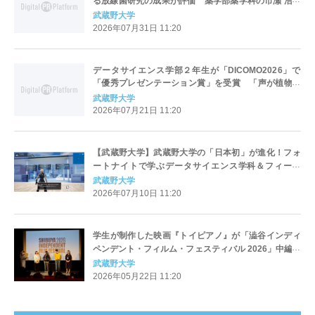
る放線菌研究の成果が評価 薬学部薬学科の市瀬 浩志
教授が日本放線菌学会最高位の「大村賞」を受賞
武蔵野大学
2026年07月31日 11:20
データサイエンス学部２年生が「DICOMO2026」で
「優秀プレゼンテーション賞」を受賞 「声が植物に
なる―マルチモーダル感情推定に基づくメディアアー
武蔵野大学
ト生成システム」を提案
2026年07月21日 11:20
【武蔵野大学】武蔵野大学の「日本初」が進化！フォ
ートナイトで学ぶデータサイエンス学科＆フィール
ド・スタディーズ模擬授業コンテンツを７/10に公開～
武蔵野大学
AI 思考で挑む最適ルート探索や、深川の街を巡ってミ
2026年07月10日 11:20
ッションクリア～
学生が制作した映画『トイピアノ』が「澁谷インディ
ペンデント・フィルム・フェスティバル 2026」中編映
画部門で優秀賞を受賞
武蔵野大学
2026年05月22日 11:20