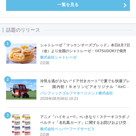
一覧を見る
話題のリリース
シャトレーゼ「マッケンチーズブレッド」本日8月7日
（金）より全国のシャトレーゼ・YATSUDOKIで発売
株式会社シャトレーゼ
2日前
冷気を逃がさない“ドア付きカート”で夏でも快適プレ
ー 国内初！※オリンピアオリジナル「AirCon
Cart（エアコンカート）」導入 | ＰＧＭ
パシフィックゴルフマネージメント株式会社
2026年08月06日 10:21
アニメ「ハイキュー!!」×いきなり！ステーキコラボ ノ
ベルティ「名札風カード」に関するお詫びおよび交換
対応についてのご案内
株式会社ペッパーフードサービス
2日前