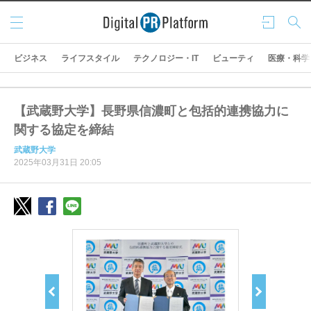
メニ
ログ
検索
ュー
イン
ビジネス
ライフスタイル
テクノロジー・IT
ビューティ
医療・科学
【武蔵野大学】長野県信濃町と包括的連携協力に
関する協定を締結
武蔵野大学
2025年03月31日 20:05