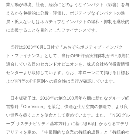
業活動が環境、社会、経済にどのようなインパクト（影響）を与
えるかを包括的に分析・評価し、ポジティブなインパクトの進
展・拡大ないしはネガティブなインパクトの緩和・抑制を継続的
に支援することを目的としたファイナンスです。
当行は2023年6月1日付で「あおぞらポジティブ・インパク
ト・ファイナンス」として、当行のPIF評価実施体制がPIF原則に
適合している旨のセカンドオピニオンを、株式会社格付投資情報
センターより取得しています。なお、本ローンにて掲げる目標お
よびKPI等のPIF原則への適合性は当行が確認しています。
日本板硝子は、2018年の創立100周年を機に新たなグループ経
営指針「Our Vision」を策定、快適な生活空間の創造で、より良
い世界を築くことを使命として定めています。また、「NSGグル
ープ サステナビリティ基本方針」に基づき6項目からなるマテリ
アリティを定め、「中長期的な企業の持続的成長」と「持続的社