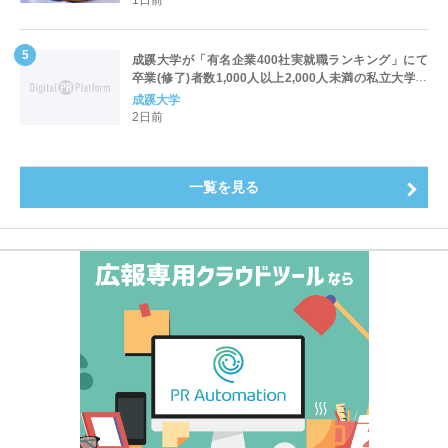
成蹊大学が「有名企業400社実就職ランキング」にて
卒業(修了)者数1,000人以上2,000人未満の私立大学で
全国第1位を獲得！～実就職率は26.5%（前年比＋
成蹊大学
4.3pt）に伸長、東京の私立大学でも10位にランクイン
2日前
～
一覧を見る