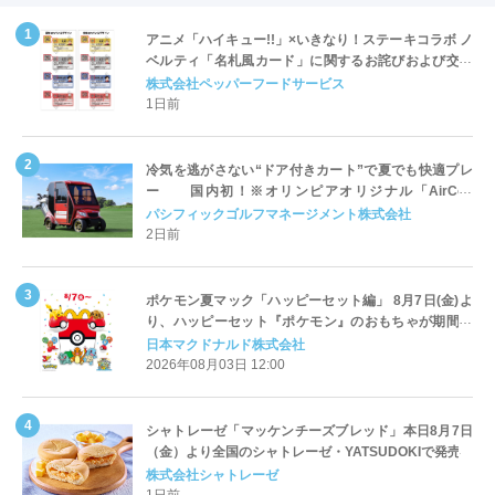
アニメ「ハイキュー!!」×いきなり！ステーキコラボ ノ
ベルティ「名札風カード」に関するお詫びおよび交換
対応についてのご案内
株式会社ペッパーフードサービス
1日前
冷気を逃がさない“ドア付きカート”で夏でも快適プレ
ー 国内初！※オリンピアオリジナル「AirCon
Cart（エアコンカート）」導入 | ＰＧＭ
パシフィックゴルフマネージメント株式会社
2日前
ポケモン夏マック「ハッピーセット編」 8月7日(金)よ
り、ハッピーセット『ポケモン』のおもちゃが期間限
定登場
日本マクドナルド株式会社
2026年08月03日 12:00
シャトレーゼ「マッケンチーズブレッド」本日8月7日
（金）より全国のシャトレーゼ・YATSUDOKIで発売
株式会社シャトレーゼ
1日前