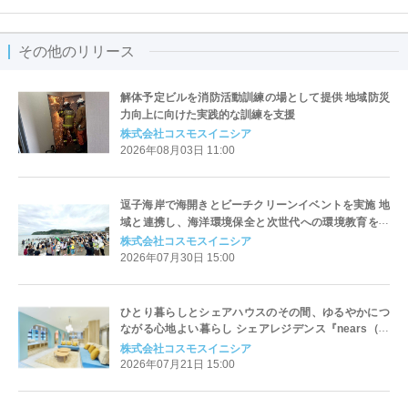
その他のリリース
解体予定ビルを消防活動訓練の場として提供 地域防災
力向上に向けた実践的な訓練を支援
株式会社コスモスイニシア
2026年08月03日 11:00
逗子海岸で海開きとビーチクリーンイベントを実施 地
域と連携し、海洋環境保全と次世代への環境教育を推
進
株式会社コスモスイニシア
2026年07月30日 15:00
ひとり暮らしとシェアハウスのその間、ゆるやかにつ
ながる心地よい暮らし シェアレジデンス『nears（ニ
アーズ）五反田』入居開始
株式会社コスモスイニシア
2026年07月21日 15:00