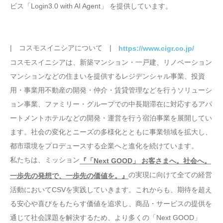
ビス「Login3.0 with AI Agent」 を提供しています。
| コスモスイニシアについて |
https://www.cigr.co.jp/
コスモスイニシアは、新築マンション・一戸建、リノベーション
マンションなどの住まいを提供するレジデンシャル事業、投資
用・事業用不動産の開発・仲介・賃貸管理などを行うソリューシ
ョン事業、ファミリー・グループでの中長期滞在に対応するアパ
ートメントホテルなどの開発・運営を行う宿泊事業を展開してい
ます。社会の変化とニーズの多様化とともに事業領域を拡大し、
都市環境をプロデュースする企業へと進化を続けています。
私たちは、ミッション
『「Next GOOD」 お客さまへ。社会へ。
の実現に向けて全ての経営
⼀歩先の発想で、⼀歩先の価値を。』
活動においてCSVを実践していきます。これからも、期待を超え
る安心や喜びをもたらす価値を追求し、商品・サービスの提供を
通じて社会課題を解決するため、より多くの「Next GOOD」