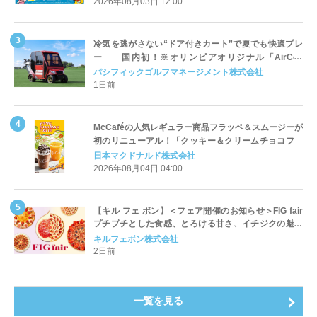
2026年08月03日 12:00
冷気を逃がさない“ドア付きカート”で夏でも快適プレ
ー 国内初！※オリンピアオリジナル「AirCon
Cart（エアコンカート）」導入 | ＰＧＭ
パシフィックゴルフマネージメント株式会社
1日前
McCaféの人気レギュラー商品フラッペ＆スムージーが
初のリニューアル！「クッキー＆クリームチョコフラ
ッペ」「マンゴースムージー」8月5日（水）から販売
日本マクドナルド株式会社
開始
2026年08月04日 04:00
【キル フェ ボン】＜フェア開催のお知らせ＞FIG fair
プチプチとした食感、とろける甘さ、イチジクの魅力
をたっぷりと。新作を含め、イチジク尽くしの全4種が
キルフェボン株式会社
登場8月20日（木）スタート
2日前
一覧を見る