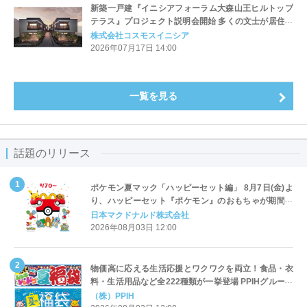
新築一戸建『イニシアフォーラム大森山王ヒルトップ
テラス』プロジェクト説明会開始 多くの文士が居住し
た歴史を持つ「大田区山王」の地に全9邸誕生
株式会社コスモスイニシア
2026年07月17日 14:00
一覧を見る
話題のリリース
ポケモン夏マック「ハッピーセット編」 8月7日(金)よ
り、ハッピーセット『ポケモン』のおもちゃが期間限
定登場
日本マクドナルド株式会社
2026年08月03日 12:00
物価高に応える生活応援とワクワクを両立！食品・衣
料・生活用品など全222種類が一挙登場 PPIHグループ
「夏福袋」＆セール 8月6日(木)より順次スタート
（株）PPIH