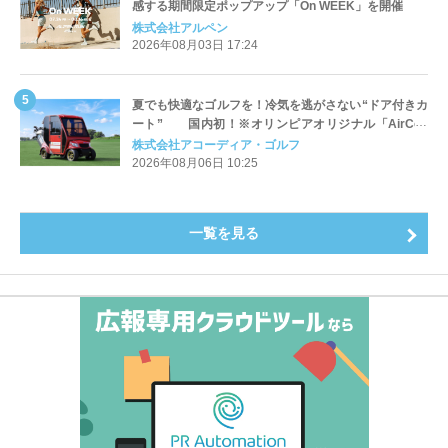
感する期間限定ポップアップ「On WEEK」を開催
株式会社アルペン
2026年08月03日 17:24
夏でも快適なゴルフを！冷気を逃がさない“ドア付きカ
ート” 国内初！※オリンピアオリジナル「AirCon
Cart（エアコンカート）」導入 | アコーディア・ゴ
株式会社アコーディア・ゴルフ
ルフ
2026年08月06日 10:25
一覧を見る