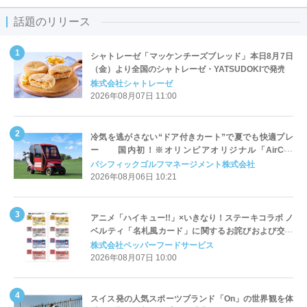
話題のリリース
シャトレーゼ「マッケンチーズブレッド」本日8月7日
（金）より全国のシャトレーゼ・YATSUDOKIで発売
株式会社シャトレーゼ
2026年08月07日 11:00
冷気を逃がさない“ドア付きカート”で夏でも快適プレ
ー 国内初！※オリンピアオリジナル「AirCon
Cart（エアコンカート）」導入 | ＰＧＭ
パシフィックゴルフマネージメント株式会社
2026年08月06日 10:21
アニメ「ハイキュー!!」×いきなり！ステーキコラボ ノ
ベルティ「名札風カード」に関するお詫びおよび交換
対応についてのご案内
株式会社ペッパーフードサービス
2026年08月07日 10:00
スイス発の人気スポーツブランド「On」の世界観を体