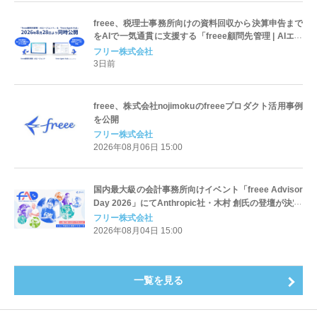
freee、税理士事務所向けの資料回収から決算申告まで
をAIで一気通貫に支援する「freee顧問先管理 | AIエー
ジェント」と「freee Agent Hub」をfAD2026にて公
フリー株式会社
開
3日前
freee、株式会社nojimokuのfreeeプロダクト活用事例
を公開
フリー株式会社
2026年08月06日 15:00
国内最大級の会計事務所向けイベント「freee Advisor
Day 2026」にてAnthropic社・木村 創氏の登壇が決定
フリー株式会社
2026年08月04日 15:00
一覧を見る