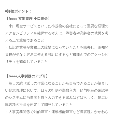
■評価ポイント：
【freee 支出管理 小口現金】
・小口現金サービスといった小規模の会社にとって重要な経理の
アクセシビリティを確保する考えは、障害者や高齢者の就労を考
える上で重要であること
・転記作業等が業務上の障壁になっていたことを除去し、認知的
負担が少なく容易に使える設計にするなど機能面でのアクセシビ
リティを確保していること
【freee人事労務のアプリ】
・毎日の繰り返しの作業になることから自らできることが望まし
い勤怠管理において、日々の打刻や勤怠入力、給与明細の確認等
のシステムに当事者も自ら入力できる試みはすばらしく、幅広い
障害種の社員を想定して開発していること
・人事労務関係で知的障害・運動機能障害など障害種にかかわら