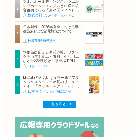
ツルハホールディングス、ウエル
シアホールディングスとの経営統
合後初となる「第26回JAPANドラ
ッグストアショー」に出展
株式会社ツルハホールディングス
日本製鉄 2026年夏季における勤
務施策および節電施策について
日本製鉄株式会社
物価高に応える生活応援とワクワ
クを両立！食品・衣料・生活用品
など全222種類が一挙登場 PPIHグ
ループ「夏福袋」＆セール 8月6日
（株）PPIH
(木)より順次スタート
McCaféの人気レギュラー商品フラ
ッペ＆スムージーが初のリニュー
アル！「クッキー＆クリームチョ
コフラッペ」「マンゴースムージ
日本マクドナルド株式会社
ー」8月5日（水）から販売開始
一覧を見る