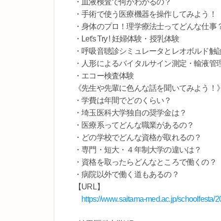
・血液検査で何がわかるの？
・手術で使う医療機器を操作してみよう！
・身体のプロ！理学療法士ってどんな仕事
・Let's Try ! 妊婦体験・授乳体験
・呼吸音聴診シミュレータとレオボルド触
・人形によるバイタルサイン測定・輸液管
・エコー検査体験
《先生や先輩に色んな話を聞いてみよう！
・学費は年間でどのくらい？
・埼玉医科大学独自の奨学金は？
・医療系ってどんな職業があるの？
・どの学校でどんな資格が取れるの？
・専門・短大・４年制大学の違いは？
・資格を取ったらどんなところで働くの？
・病院以外で働く道もあるの？
【URL】
https://www.saitama-med.ac.jp/schoolfesta/2