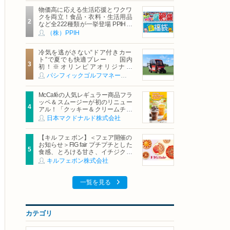
物価高に応える生活応援とワクワ
クを両立！食品・衣料・生活用品
など全222種類が一挙登場 PPIHグ
ループ「夏福袋」＆セール 8月6日
（株）PPIH
(木)より順次スタート
冷気を逃がさない“ドア付きカー
ト”で夏でも快適プレー 国内
初！※オリンピアオリジナル
「AirCon Cart（エアコンカー
パシフィックゴルフマネージメント株式会社
ト）」導入 | ＰＧＭ
McCaféの人気レギュラー商品フラ
ッペ＆スムージーが初のリニュー
アル！「クッキー＆クリームチョ
コフラッペ」「マンゴースムージ
日本マクドナルド株式会社
ー」8月5日（水）から販売開始
【キル フェ ボン】＜フェア開催の
お知らせ＞FIG fair プチプチとした
食感、とろける甘さ、イチジクの
魅力をたっぷりと。新作を含め、
キルフェボン株式会社
イチジク尽くしの全4種が登場8月
20日（木）スタート
一覧を見る
カテゴリ