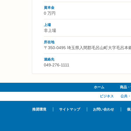
資本金
0 万円
上場
非上場
所在地
〒350-0495 埼玉県入間郡毛呂山町大字毛呂本
連絡先
049-276-1111
ホーム
商品・
ビジネス
公共・
推奨環境
サイトマップ
お問い合わせ
個