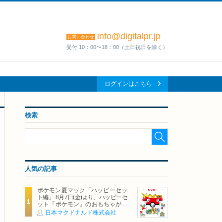
info@digitalpr.jp
お問い合わせ
受付 10：00〜18：00（土日祝日を除く）
ログインはこちら
検索
人気の記事
ポケモン夏マック「ハッピーセッ
ト編」 8月7日(金)より、ハッピーセ
ット『ポケモン』のおもちゃが期
間限定登場
日本マクドナルド株式会社