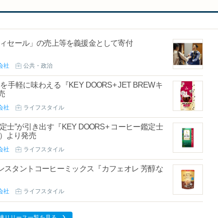
ティセール」の売上等を義援金として寄付
会社
公共・政治
に味わえる『KEY DOORS+ JET BREWキ
売
会社
ライフスタイル
”が引き出す『KEY DOORS+ コーヒー鑑定士
火）より発売
会社
ライフスタイル
ンスタントコーヒーミックス『カフェオレ 芳醇な
会社
ライフスタイル
連リリース一覧を見る