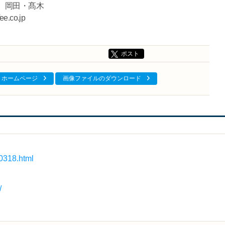
 岡田・髙木
e.co.jp
ポスト
ホームページ
画像ファイルのダウンロード
0318.html
/