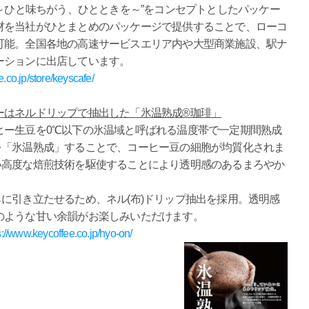
uthentic ～ひと味ちがう、ひとときを～”をコンセプトとしたパッケー
材を当社がひとまとめのパッケージで提供することで、ローコ
可能。全国各地の高速サービスエリア内や大型商業施設、駅ナ
ーションに出店しています。
.co.jp/store/keyscafe/
ーはネルドリップで抽出した「氷温熟成®珈琲」
ヒー生豆を0℃以下の氷温域と呼ばれる温度帯で一定期間熟成
を「氷温熟成」することで、コーヒー豆の細胞が均質化されま
い高度な焙煎技術を駆使することにより透明感のあるまろやか
に引き立たせるため、ネル(布)ドリップ抽出を採用。透明感
のような甘い余韻がお楽しみいただけます。
s://www.keycoffee.co.jp/hyo-on/