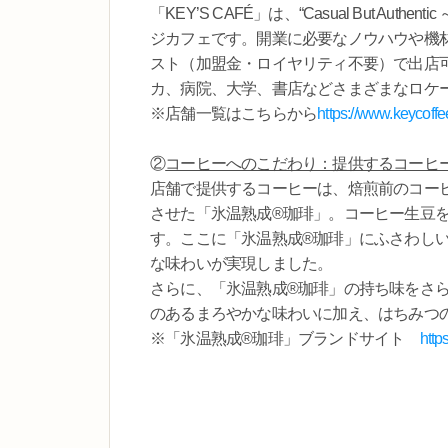
「KEY’S CAFÉ」は、“Casual But A
ジカフェです。開業に必要なノウハウや機
スト（加盟金・ロイヤリティ不要）で出店
カ、病院、大学、書店などさまざまなロケ
※店舗一覧はこちらから
https://www.keycoffee
②
コーヒーへのこだわり：提供するコーヒ
店舗で提供するコーヒーは、焙煎前のコー
させた「氷温熟成®珈琲」。コーヒー生豆
す。ここに「氷温熟成®珈琲」にふさわし
な味わいが実現しました。
さらに、「氷温熟成®珈琲」の持ち味をさら
のあるまろやかな味わいに加え、はちみつ
※「氷温熟成®珈琲」ブランドサイト
http