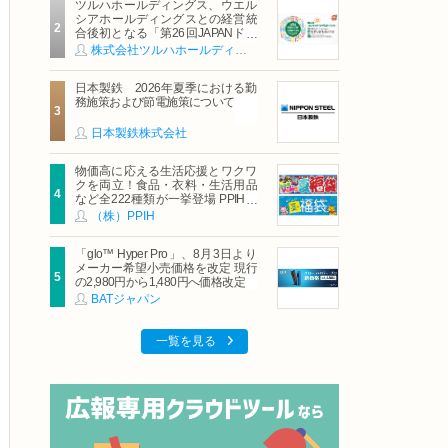
ツルハホールディングス、ウエル
シアホールディングスとの経営統
合後初となる「第26回JAPANドラ
ッグストアショー」に出展
株式会社ツルハホールディングス
日本製鉄 2026年夏季における勤
務施策および節電施策について
日本製鉄株式会社
物価高に応える生活応援とワクワ
クを両立！食品・衣料・生活用品
など全222種類が一挙登場 PPIHグ
ループ「夏福袋」＆セール 8月6日
（株）PPIH
(木)より順次スタート
「glo™ Hyper Pro」、8月3日より
メーカー希望小売価格を改定 現行
の2,980円から1,480円へ価格改定
BATジャパン
一覧を見る