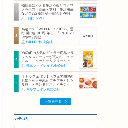
物価高に応える生活応援とワクワ
クを両立！食品・衣料・生活用品
など全222種類が一挙登場 PPIHグ
ループ「夏福袋」＆セール 8月6日
（株）PPIH
(木)より順次スタート
高速バス「WILLER EXPRESS」運
行開始20周年、「NEXT20
Project」始動
WILLER株式会社
McCaféの人気レギュラー商品フラ
ッペ＆スムージーが初のリニュー
アル！「クッキー＆クリームチョ
コフラッペ」「マンゴースムージ
日本マクドナルド株式会社
ー」8月5日（水）から販売開始
【キル フェ ボン】＜フェア開催の
お知らせ＞FIG fair プチプチとした
食感、とろける甘さ、イチジクの
魅力をたっぷりと。新作を含め、
キルフェボン株式会社
イチジク尽くしの全4種が登場8月
20日（木）スタート
一覧を見る
カテゴリ