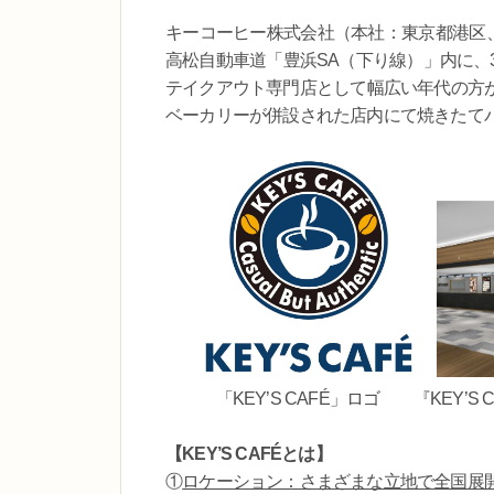
キーコーヒー株式会社（本社：東京都港区、社
高松自動車道「豊浜SA（下り線）」内に、
テイクアウト専門店として幅広い年代の方
ベーカリーが併設された店内にて焼きたて
「KEY’S CAFÉ」ロゴ 『KEY’S
【KEY’S CAFÉとは】
①
ロケーション：さまざまな立地で全国展