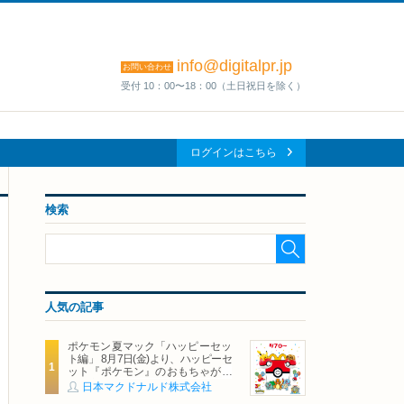
info@digitalpr.jp
お問い合わせ
受付 10：00〜18：00（土日祝日を除く）
ログインはこちら
検索
人気の記事
ポケモン夏マック「ハッピーセッ
ト編」 8月7日(金)より、ハッピーセ
ット『ポケモン』のおもちゃが期
間限定登場
日本マクドナルド株式会社