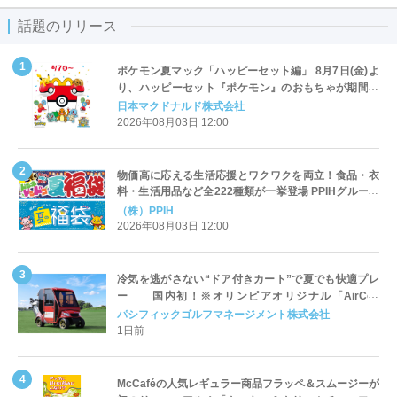
話題のリリース
ポケモン夏マック「ハッピーセット編」 8月7日(金)よ
り、ハッピーセット『ポケモン』のおもちゃが期間限
定登場
日本マクドナルド株式会社
2026年08月03日 12:00
物価高に応える生活応援とワクワクを両立！食品・衣
料・生活用品など全222種類が一挙登場 PPIHグループ
「夏福袋」＆セール 8月6日(木)より順次スタート
（株）PPIH
2026年08月03日 12:00
冷気を逃がさない“ドア付きカート”で夏でも快適プレ
ー 国内初！※オリンピアオリジナル「AirCon
Cart（エアコンカート）」導入 | ＰＧＭ
パシフィックゴルフマネージメント株式会社
1日前
McCaféの人気レギュラー商品フラッペ＆スムージーが