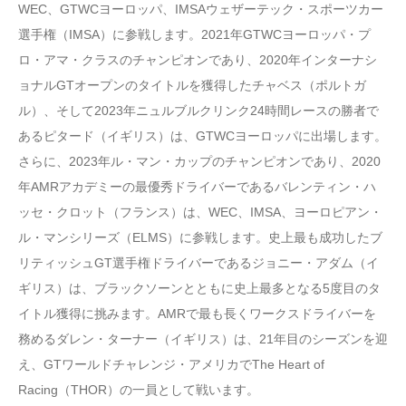
WEC、GTWCヨーロッパ、IMSAウェザーテック・スポーツカー
選手権（IMSA）に参戦します。2021年GTWCヨーロッパ・プ
ロ・アマ・クラスのチャンピオンであり、2020年インターナシ
ョナルGTオープンのタイトルを獲得したチャベス（ポルトガ
ル）、そして2023年ニュルブルクリンク24時間レースの勝者で
あるピタード（イギリス）は、GTWCヨーロッパに出場します。
さらに、2023年ル・マン・カップのチャンピオンであり、2020
年AMRアカデミーの最優秀ドライバーであるバレンティン・ハ
ッセ・クロット（フランス）は、WEC、IMSA、ヨーロピアン・
ル・マンシリーズ（ELMS）に参戦します。史上最も成功したブ
リティッシュGT選手権ドライバーであるジョニー・アダム（イ
ギリス）は、ブラックソーンとともに史上最多となる5度目のタ
イトル獲得に挑みます。AMRで最も長くワークスドライバーを
務めるダレン・ターナー（イギリス）は、21年目のシーズンを迎
え、GTワールドチャレンジ・アメリカでThe Heart of
Racing（THOR）の一員として戦います。