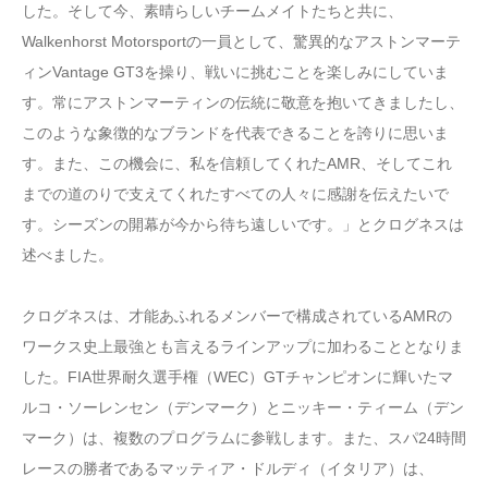
した。そして今、素晴らしいチームメイトたちと共に、
Walkenhorst Motorsportの一員として、驚異的なアストンマーテ
ィンVantage GT3を操り、戦いに挑むことを楽しみにしていま
す。常にアストンマーティンの伝統に敬意を抱いてきましたし、
このような象徴的なブランドを代表できることを誇りに思いま
す。また、この機会に、私を信頼してくれたAMR、そしてこれ
までの道のりで支えてくれたすべての人々に感謝を伝えたいで
す。シーズンの開幕が今から待ち遠しいです。」とクログネスは
述べました。
クログネスは、才能あふれるメンバーで構成されているAMRの
ワークス史上最強とも言えるラインアップに加わることとなりま
した。FIA世界耐久選手権（WEC）GTチャンピオンに輝いたマ
ルコ・ソーレンセン（デンマーク）とニッキー・ティーム（デン
マーク）は、複数のプログラムに参戦します。また、スパ24時間
レースの勝者であるマッティア・ドルディ（イタリア）は、