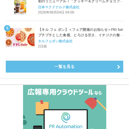
初のリニューアル！「クッキー＆クリームチョコフラ
ッペ」「マンゴースムージー」8月5日（水）から販売
日本マクドナルド株式会社
開始
2026年08月04日 04:00
【キル フェ ボン】＜フェア開催のお知らせ＞FIG fair
プチプチとした食感、とろける甘さ、イチジクの魅力
をたっぷりと。新作を含め、イチジク尽くしの全4種が
キルフェボン株式会社
登場8月20日（木）スタート
2日前
一覧を見る