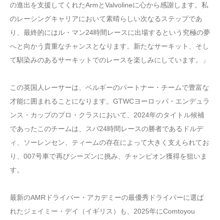
の進出を支援してくれたArmとValvolineに心から感謝します。私
のレーシングキャリアにおいて素晴らしい次なるステップであ
り、最終的にはル・マン24時間レースに出場するという究極の夢
へと向かう貴重なチャンスとなります。新たなサーキット、そし
て馴染みのあるサーキットでのレースを楽しみにしています。」
この英国人レーサーは、ベルギーのパートナー・チームで豊富な
才能に囲まれることになります。GTWCヨーロッパ・エンデュラ
ンス・カップのプロ・クラスにおいて、2024年のタイトル候補
であったこのチームは、スパ24時間レースの勝者であるドルデ
ィ、ソーレンセン、ティームの存在によって大きく支えられてお
り、007号車で再びシーズンに挑み、チャンピオン獲得を狙いま
す。
最新のAMRドライバー・アカデミーの最優秀ドライバーに選ば
れたジェイミー・デイ（イギリス）も、2025年にComtoyou