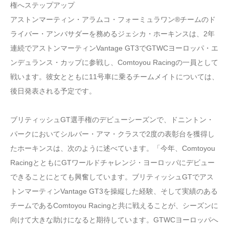
権へステップアップ
アストンマーティン・アラムコ・フォーミュラワン®チームのド
ライバー・アンバサダーを務めるジェシカ・ホーキンスは、2年
連続でアストンマーティンVantage GT3でGTWCヨーロッパ・エ
ンデュランス・カップに参戦し、Comtoyou Racingの一員として
戦います。彼女とともに11号車に乗るチームメイトについては、
後日発表される予定です。
ブリティッシュGT選手権のデビューシーズンで、ドニントン・
パークにおいてシルバー・アマ・クラスで2度の表彰台を獲得し
たホーキンスは、次のように述べています。「今年、Comtoyou
RacingとともにGTワールドチャレンジ・ヨーロッパにデビュー
できることにとても興奮しています。ブリティッシュGTでアス
トンマーティンVantage GT3を操縦した経験、そして実績のある
チームであるComtoyou Racingと共に戦えることが、シーズンに
向けて大きな助けになると期待しています。GTWCヨーロッパへ