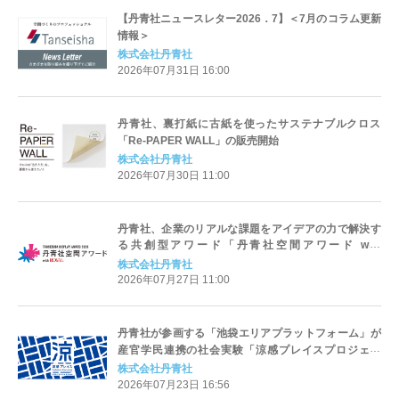
【丹青社ニュースレター2026．7】＜7月のコラム更新
情報＞
株式会社丹青社
2026年07月31日 16:00
丹青社、裏打紙に古紙を使ったサステナブルクロス
「Re-PAPER WALL」の販売開始
株式会社丹青社
2026年07月30日 11:00
丹青社、企業のリアルな課題をアイデアの力で解決す
る共創型アワード「丹青社空間アワード with
ROYAL」を開催
株式会社丹青社
2026年07月27日 11:00
丹青社が参画する「池袋エリアプラットフォーム」が
産官学民連携の社会実験「涼感プレイスプロジェク
ト」を実施
株式会社丹青社
2026年07月23日 16:56