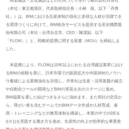
商業施設・文化施設などの空間づくりを行う株式会社丹青社
（本社：東京都港区、代表取締役社長：小林 統、以下「丹青
社」）は、BIMにおける生産体制の強化と多様な人材が活躍でき
る環境づくりに向けて、BIM統合サービスを提供する若⽔國際股
份有限公司（本社：台湾台北市、CEO：陳潔如、以下
「FLOW」）と、戦略的提携に関する覚書（MOU）を締結しま
した。
本提携により、FLOWは10年以上にわたる台湾建設業界におけ
るBIMの経験を基に、日本市場での販路拡大や内装BIMのノウハ
ウ蓄積による業務強化を目指し、丹青社は生産・活用基盤の確立
や自動化ツールの開発などBIMの実装を次のステージに進め、
BIM協業を通した結びつきをさらに強めます。また両社の交流か
ら、障がい者を含むチームでのBIMデータ作成や人材育成、雇
用・トレーニングなどの教育体制を構築し、本業の中でのDE＆
I(※1)を実践する働き方を進め、生産性の向上や効率的な事業推