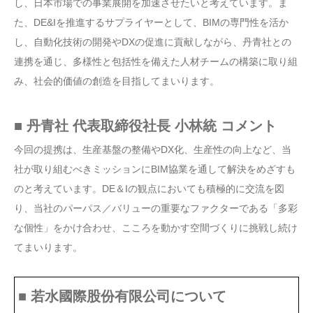
し、日本市場での事業展開を加速させたいと考えています。ま
た、DE&Iを推進するサプライヤーとして、BIMの専門性を活か
し、自動化技術の開発やDXの促進に貢献しながら、丹青社との
連携を通じ、多様性と包括性を備えた人材チームの構築に取り組
み、社会的価値の創造を目指してまいります。
■ 丹青社 代表取締役社長 小林統 コメント
今回の提携は、生産基盤の整備やDX化、生産性の向上など、当
社が取り組むべきミッションにBIM協業を通して解決をめざすも
のと考えています。DE＆Iの観点においても積極的に交流を図
り、当社のパーパス／バリューの重要なファクターである「多彩
な個性」をかけ合わせ、こころを動かす空間づくりに挑戦し続け
てまいります。
■ 若⽔國際股份有限公司について