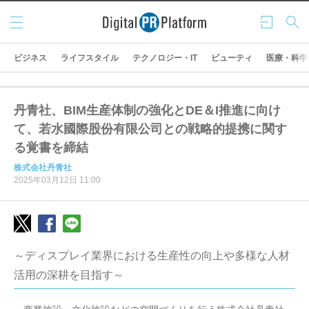
メニ
ログ
検索
ュー
イン
ビジネス
ライフスタイル
テクノロジー・IT
ビューティ
医療・科学
丹青社、BIM生産体制の強化とDE＆I推進に向け
て、若⽔國際股份有限公司との戦略的提携に関す
る覚書を締結
株式会社丹青社
2025年03月12日 11:00
～ディスプレイ業界における生産性の向上や多様な人材
活用の深耕を目指す～