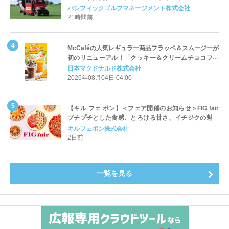
Cart（エアコンカート）」導入 | ＰＧＭ
パシフィックゴルフマネージメント株式会社
21時間前
McCaféの人気レギュラー商品フラッペ＆スムージーが
初のリニューアル！「クッキー＆クリームチョコフラ
ッペ」「マンゴースムージー」8月5日（水）から販売
日本マクドナルド株式会社
開始
2026年08月04日 04:00
【キル フェ ボン】＜フェア開催のお知らせ＞FIG fair
プチプチとした食感、とろける甘さ、イチジクの魅力
をたっぷりと。新作を含め、イチジク尽くしの全4種が
キルフェボン株式会社
登場8月20日（木）スタート
2日前
一覧を見る