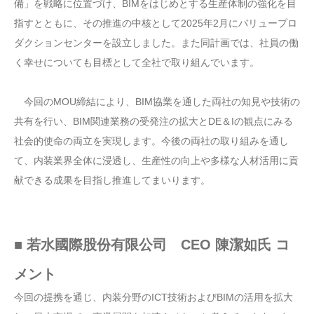
備」を戦略に位置づけ、BIMをはじめとする生産体制の強化を目
指すとともに、その推進の中核として2025年2月にバリュープロ
ダクションセンターを設立しました。また同計画では、社員の働
く幸せについても目標として全社で取り組んでいます。
今回のMOU締結により、BIM協業を通した両社の知見や技術の
共有を行い、BIM関連業務の受発注の拡大とDE＆Iの観点にみる
社会的使命の両立を実現します。今後の両社の取り組みを通し
て、内装業界全体に浸透し、生産性の向上や多様な人材活用に貢
献できる成果を目指し推進してまいります。
■ 若⽔國際股份有限公司 CEO 陳潔如氏 コ
メント
今回の提携を通じ、内装分野のICT技術およびBIMの活用を拡大