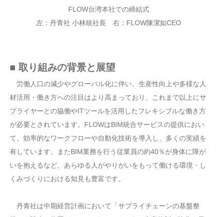
FLOW台湾本社での締結式
左：丹青社 小林統社長 右：FLOW陳潔如CEO
■ 取り組みの背景と展望
労働人口の減少やグローバル化に伴い、生産性向上や多様な人
材活用・働き方への注目はより高まっており、これまで以上にサ
プライヤーとの協働やITツールを活用したフレキシブルな働き方
が必要とされています。FLOWはBIM統合サービスの提供におい
て、効率的なワークフローや自動化技術を導入し、多くの実績を
有しています。またBIM業務を行う従業員の約40％が身体に障が
いを抱えるなど、あらゆる人がやりがいをもって働ける環境・し
くみづくりにおける知見も豊富です。
丹青社は中期経営計画において「サプライチェーンの基盤整