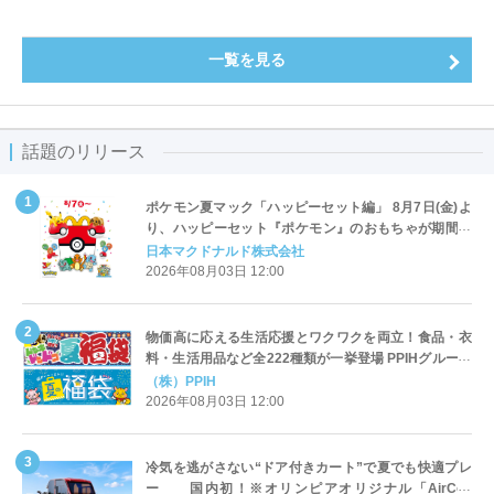
一覧を見る
話題のリリース
ポケモン夏マック「ハッピーセット編」 8月7日(金)よ
り、ハッピーセット『ポケモン』のおもちゃが期間限
定登場
日本マクドナルド株式会社
2026年08月03日 12:00
物価高に応える生活応援とワクワクを両立！食品・衣
料・生活用品など全222種類が一挙登場 PPIHグループ
「夏福袋」＆セール 8月6日(木)より順次スタート
（株）PPIH
2026年08月03日 12:00
冷気を逃がさない“ドア付きカート”で夏でも快適プレ
ー 国内初！※オリンピアオリジナル「AirCon