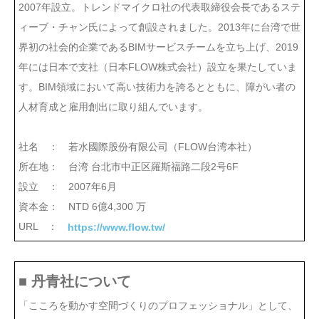
2007年設立。トレンドマイクロ社の代表取締役会長であるステ
ィーブ・チャン氏によって創設されました。2013年に台湾で世
界初の社会的企業であるBIMサービスチームを立ち上げ、2019
年には日本で支社（日本FLOW株式会社）設立を果たしていま
す。BIM領域において高い技術力を誇るとともに、障がい者の
人材育成と雇用創出に取り組んでいます。
社名 ： 若水國際股份有限公司（FLOW台湾本社）
所在地： 台湾 台北市中正区羅斯福路二段2号6F
設立 ： 2007年6月
資本金： NTD 6億4,300 万
URL ：
https://www.flow.tw/
■ 丹青社について
「こころを動かす空間づくりのプロフェッショナル」として、