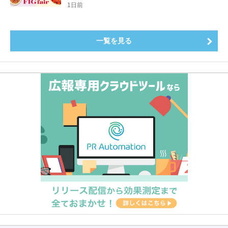
ート
1日前
一覧を見る