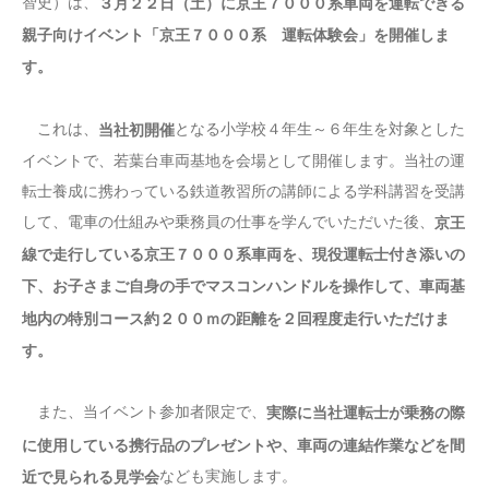
智史）は、
３月２２日（土）に京王７０００系車両を運転できる
親子向けイベント「京王７０００系 運転体験会」を開催しま
す。
これは、
となる小学校４年生～６年生を対象とした
当社初開催
イベントで、若葉台車両基地を会場として開催します。当社の運
転士養成に携わっている鉄道教習所の講師による学科講習を受講
して、電車の仕組みや乗務員の仕事を学んでいただいた後、
京王
線で走行している京王７０００系車両を、現役運転士付き添いの
下、お子さまご自身の手でマスコンハンドルを操作して、車両基
地内の特別コース約２００ｍの距離を２回程度走行いただけま
す。
また、当イベント参加者限定で、
実際に当社運転士が乗務の際
に使用している携行品のプレゼントや、車両の連結作業などを間
なども実施します。
近で見られる見学会