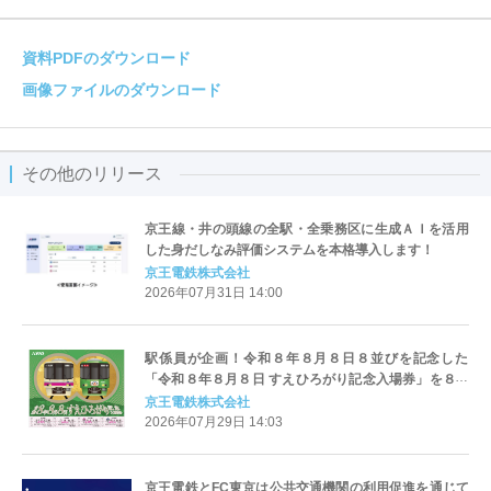
資料PDFのダウンロード
画像ファイルのダウンロード
その他のリリース
京王線・井の頭線の全駅・全乗務区に生成ＡＩを活用
した身だしなみ評価システムを本格導入します！
京王電鉄株式会社
2026年07月31日 14:00
駅係員が企画！令和８年８月８日８並びを記念した
「令和８年８月８日 すえひろがり記念入場券」を８月
２日から発売します！
京王電鉄株式会社
2026年07月29日 14:03
京王電鉄とFC東京は公共交通機関の利用促進を通じて