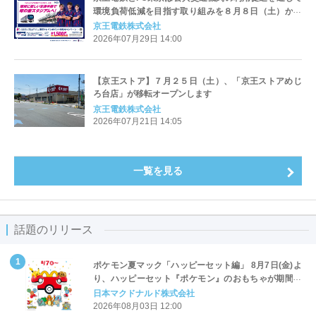
環境負荷低減を目指す取り組みを８月８日（土）から
実施します
京王電鉄株式会社
2026年07月29日 14:00
【京王ストア】７月２５日（土）、「京王ストアめじ
ろ台店」が移転オープンします
京王電鉄株式会社
2026年07月21日 14:05
一覧を見る
話題のリリース
ポケモン夏マック「ハッピーセット編」 8月7日(金)よ
り、ハッピーセット『ポケモン』のおもちゃが期間限
定登場
日本マクドナルド株式会社
2026年08月03日 12:00