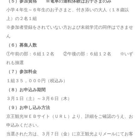
（５）参加資格 ※電車の運転体験はお子さまのみ
小学４年生～６年生のお子さまと、付き添いの大人（１８歳以
上）の２名１組
※参加者登録をされていない方および未就学児の同伴はできませ
ん
（６）募集人数
①午前の部：６組１２名 ②午後の部：６組１２名 ※いず
れも抽選
（７）参加料金
１組３５，０００円（税込み）
（８）お申込み期間
３月１日（土）～３月６日（木）
（９）お申し込み方法
京王観光ＷＥＢサイト（ＵＲＬ）より、詳細をご確認のうえ、お
申込みください。
当選された方は、３月７日（金）に京王観光よりメールにてお客