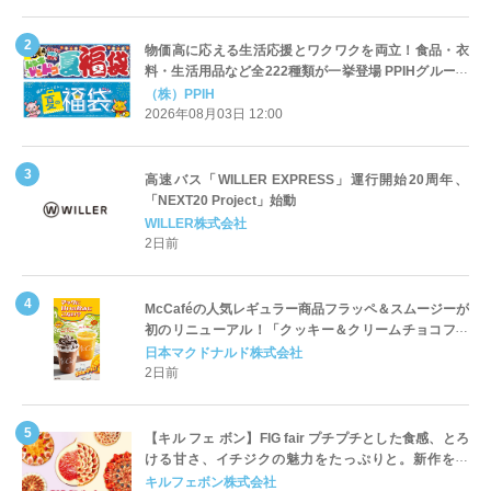
物価高に応える生活応援とワクワクを両立！食品・衣
料・生活用品など全222種類が一挙登場 PPIHグループ
「夏福袋」＆セール 8月6日(木)より順次スタート
（株）PPIH
2026年08月03日 12:00
高速バス「WILLER EXPRESS」運行開始20周年、
「NEXT20 Project」始動
WILLER株式会社
2日前
McCaféの人気レギュラー商品フラッペ＆スムージーが
初のリニューアル！「クッキー＆クリームチョコフラ
ッペ」「マンゴースムージー」8月5日（水）から販売
日本マクドナルド株式会社
開始
2日前
【キル フェ ボン】FIG fair プチプチとした食感、とろ
ける甘さ、イチジクの魅力をたっぷりと。新作を含
め、イチジク尽くしの全4種が登場8月20日（木）スタ
キルフェボン株式会社