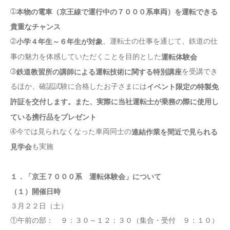
➀
本物の電車（京王線で運行中の７０００系車両）を運転できる
貴重なチャンス
➁
、運転士の仕事を通じて、鉄道の仕
小学４年生～６年生が対象
事の魅力を体感していただくことを目的とした
運転体験会
➂
を受講でき
鉄道教習所の講師による運転技術に関する特別講座
るほか、確認試験に合格したお子さまには
イベント限定の特製免
許証を交付します。また、実際に当社運転士が乗務の際に使用し
ている携行品をプレゼント
➃今では見られなくなった車両同士の
連結作業を間近で見られる
も実施
見学会
１．「京王７０００系 運転体験会」について
（１）開催日時
３月２２日（土）
①午前の部： ９：３０～１２：３０（集合・受付 ９：１０）