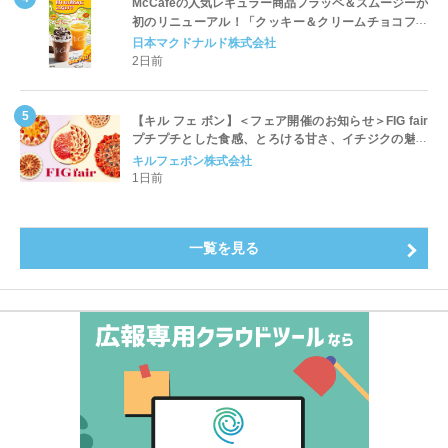
McCaféの人気レギュラー商品フラッペ＆スムージーが
初のリニューアル！「クッキー＆クリームチョコフラ
ッペ」「マンゴースムージー」8月5日（水）から販売
日本マクドナルド株式会社
開始
2日前
【キル フェ ボン】＜フェア開催のお知らせ＞FIG fair
プチプチとした食感、とろける甘さ、イチジクの魅力
をたっぷりと。新作を含め、イチジク尽くしの全4種が
キルフェボン株式会社
登場8月20日（木）スタート
1日前
一覧を見る