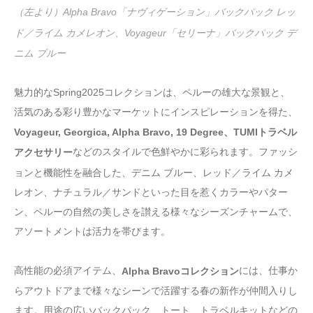
（左より）Alpha Bravo「ナヴィゲーション」バックパック レッ
ド／ライム カメレオン、Voyageur「セリーナ」バックパック デ
ニム ブルー
魅力的なSpring2025コレクションは、ペルーの雄大な景観と、
活気のある彩り豊かなマーケットにインスピレーションを得た、
Voyageur, Georgica, Alpha Bravo, 19 Degree、TUMIトラベル
などのスタイルで色鮮やかに彩られます。ファッシ
アクセサリー
ョンと機能性を融合した、デニム ブルー、レッド／ライム カメ
レオン、ナチュラル／サンドといった目を惹くカラーやパター
ン、ペルーの自然の美しさを讃える様々なシーズンチャームで、
アソートメントは活力を帯びます。
高性能の必須アイテム、
には、仕事か
Alpha Bravoコレクション
らアウトドアまで様々なシーンで活躍する春の新作が仲間入りし
ます。用途の広いバックパック、トート、トラベルキットなどの