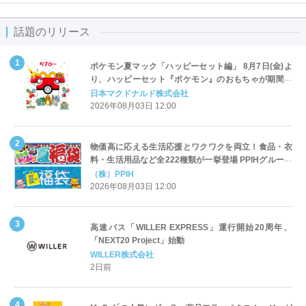
話題のリリース
ポケモン夏マック「ハッピーセット編」 8月7日(金)よ
り、ハッピーセット『ポケモン』のおもちゃが期間限
定登場
日本マクドナルド株式会社
2026年08月03日 12:00
物価高に応える生活応援とワクワクを両立！食品・衣
料・生活用品など全222種類が一挙登場 PPIHグループ
「夏福袋」＆セール 8月6日(木)より順次スタート
（株）PPIH
2026年08月03日 12:00
高速バス「WILLER EXPRESS」運行開始20周年、
「NEXT20 Project」始動
WILLER株式会社
2日前