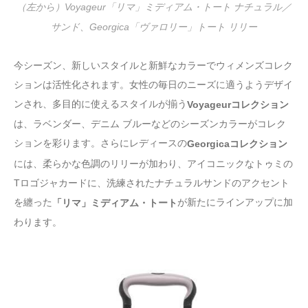
（左から）Voyageur「リマ」ミディアム・トート ナチュラル／
サンド、Georgica「ヴァロリー」トート リリー
今シーズン、新しいスタイルと新鮮なカラーでウィメンズコレク
ションは活性化されます。女性の毎日のニーズに適うようデザイ
ンされ、多目的に使えるスタイルが揃う
Voyageurコレクション
は、ラベンダー、デニム ブルーなどのシーズンカラーがコレク
ションを彩ります。さらにレディースの
Georgicaコレクション
には、柔らかな色調のリリーが加わり、アイコニックなトゥミの
Tロゴジャカードに、洗練されたナチュラルサンドのアクセント
を纏った
が新たにラインアップに加
「リマ」ミディアム・トート
わります。