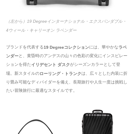
（左から）19 Degreeインターナショナル・エクスパンダブル・
4ウィール・キャリーオン ラベンダー
ブランドを代表する
には、華やかな
19 Degreeコレクション
ラベ
と、黄昏時のアンデスの山々の色彩の変化にインスピレー
ンダー
ションを得た
がシーズンカラーとして登
イリデセント ダスク
場。新スタイルの
は、広々とした内装に折
ローリング・トランク
り畳み可能なディバイダーを備え、長期旅行や人生一度は挑戦し
たい冒険旅行に最適なスタイルです。