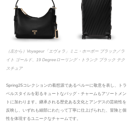
（左から）Voyageur「エヴォラ」ミニ・ホーボー ブラック／ラ
イト ゴールド、19 Degreeローリング・トランク ブラック テク
スチュア
Spring25コレクションの着想源であるペルーに敬意を表し、トラ
ベルスタイルを彩るキュートなバッグ・チャームもアソートメン
トに加わります。継承される歴史ある文化とアンデスの芸術性を
反映し、いずれも細部にわたって丁寧に仕上げられた、冒険と個
性を体現するユニークなチャームです。