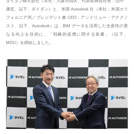
ダイダン株式会社（本社：大阪市西区、代表取締役社長：山中
康宏、以下、ダイダン）と、米国 Autodesk 社（本社：米国カリ
フォルニア州／プレジデント兼 CEO：アンドリュー・アナグノ
スト、以下、Autodesk）は、BIM データを活用した生産性の更
なる向上を目的に、「戦略的提携に関する覚書」（以下、
MOU）を締結しました。