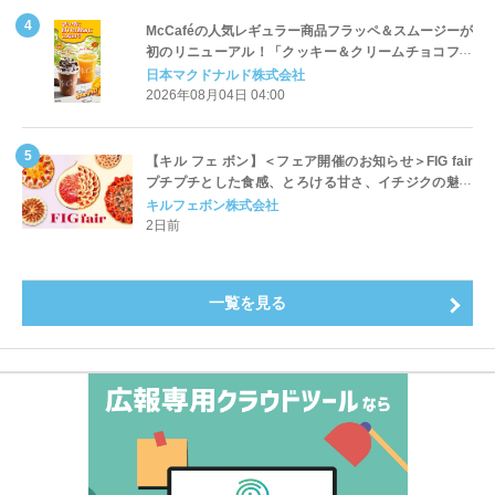
McCaféの人気レギュラー商品フラッペ＆スムージーが
初のリニューアル！「クッキー＆クリームチョコフラ
ッペ」「マンゴースムージー」8月5日（水）から販売
日本マクドナルド株式会社
開始
2026年08月04日 04:00
【キル フェ ボン】＜フェア開催のお知らせ＞FIG fair
プチプチとした食感、とろける甘さ、イチジクの魅力
をたっぷりと。新作を含め、イチジク尽くしの全4種が
キルフェボン株式会社
登場8月20日（木）スタート
2日前
一覧を見る