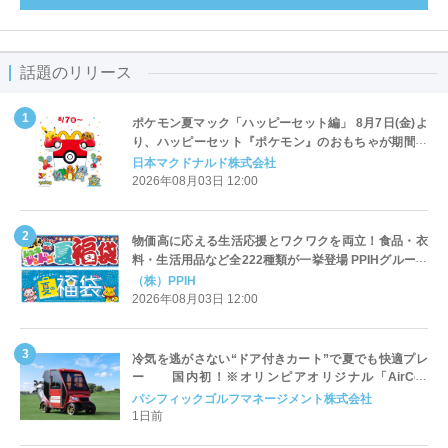
話題のリリース
ポケモン夏マック「ハッピーセット編」 8月7日(金)よ
り、ハッピーセット『ポケモン』のおもちゃが期間限
定登場
日本マクドナルド株式会社
2026年08月03日 12:00
物価高に応える生活応援とワクワクを両立！食品・衣
料・生活用品など全222種類が一挙登場 PPIHグループ
「夏福袋」＆セール 8月6日(木)より順次スタート
（株）PPIH
2026年08月03日 12:00
冷気を逃がさない“ドア付きカート”で夏でも快適プレ
ー 国内初！※オリンピアオリジナル「AirCon
Cart（エアコンカート）」導入 | ＰＧＭ
パシフィックゴルフマネージメント株式会社
1日前