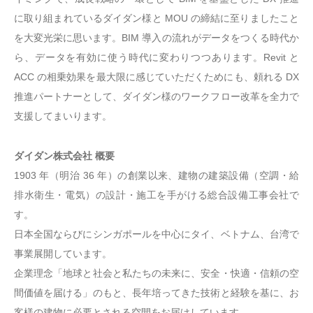
に取り組まれているダイダン様と MOU の締結に至りましたこと
を大変光栄に思います。BIM 導入の流れがデータをつくる時代か
ら、データを有効に使う時代に変わりつつあります。Revit と
ACC の相乗効果を最大限に感じていただくためにも、頼れる DX
推進パートナーとして、ダイダン様のワークフロー改革を全力で
支援してまいります。
ダイダン株式会社 概要
1903 年（明治 36 年）の創業以来、建物の建築設備（空調・給
排水衛生・電気）の設計・施工を手がける総合設備工事会社で
す。
日本全国ならびにシンガポールを中心にタイ、ベトナム、台湾で
事業展開しています。
企業理念「地球と社会と私たちの未来に、安全・快適・信頼の空
間価値を届ける」のもと、長年培ってきた技術と経験を基に、お
客様の建物に必要とされる空間をお届けしています。