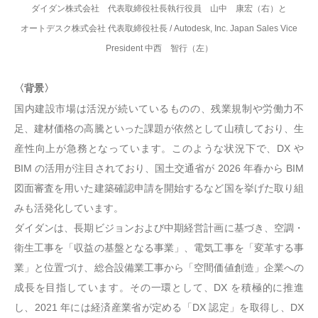
ダイダン株式会社 代表取締役社長執行役員 山中 康宏（右）と
オートデスク株式会社 代表取締役社長 / Autodesk, Inc. Japan Sales Vice
President 中西 智行（左）
〈背景〉
国内建設市場は活況が続いているものの、残業規制や労働力不
足、建材価格の高騰といった課題が依然として山積しており、生
産性向上が急務となっています。このような状況下で、DX や
BIM の活用が注目されており、国土交通省が 2026 年春から BIM
図面審査を用いた建築確認申請を開始するなど国を挙げた取り組
みも活発化しています。
ダイダンは、長期ビジョンおよび中期経営計画に基づき、空調・
衛生工事を「収益の基盤となる事業」、電気工事を「変革する事
業」と位置づけ、総合設備業工事から「空間価値創造」企業への
成長を目指しています。その一環として、DX を積極的に推進
し、2021 年には経済産業省が定める「DX 認定」を取得し、DX