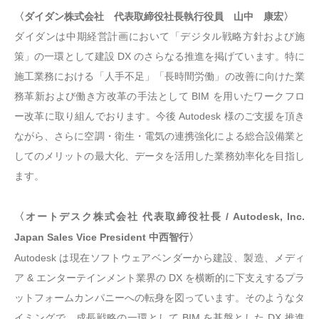
〈ダイダン株式会社 代表取締役社長執行役員 山中 康宏〉
ダイダンは中期経営計画において「デジタル戦略方針および施
策」の一環として建設 DX のさらなる推進を掲げています。特に
施工業務における「人手不足」「長時間労働」の改善に向けた業
務革新および働き方改革の手法として BIM を用いたワークフロ
ー改革に取り組んでおります。今後 Autodesk 様のご支援を頂き
ながら、さらに空調・衛生・電気の連携強化による総合設備業と
してのメリットの最大化、データを活用した業務効率化を目指し
ます。
〈オートデスク株式会社 代表取締役社長 / Autodesk, Inc.
Japan Sales Vice President 中西智行〉
Autodesk は現在ソフトウェアベンダーから建設、製造、メディ
ア & エンターテインメント業界の DX を横断的に下支えするプラ
ットフォームカンパニーへの転身を図っています。そのようなタ
イミングで、成長戦略の一環として BIM を基盤とした DX 推進