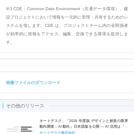
※3 CDE：Common Data Environment（共通データ環境）。建
設プロジェクトにおいて情報を一元的に管理・共有するためのシ
ステムを指します。CDE は、プロジェクトチーム内の全関係者
が効率的に情報をアクセス、編集、交換できる環境を提供しま
す。
画像ファイルのダウンロード
その他のリリース
オートデスク、「2026 年度版 デザインと創造の業界
動向調査：AI 動向」日本語版を公開 ― AI 活用は「導
入」から「成果創出」のフェーズへ
オートデスク株式会社