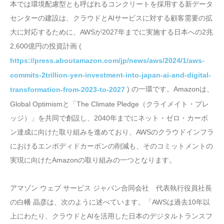
本では環境配慮型とも呼ばれるコンクリートを採用する新データ
センターの建設は、クラウドとAIサービスに対する顧客需要の拡
大に対応するために、AWSが2027年までに実施する日本への2兆
2,600億円の投資計画 (
https://press.aboutamazon.com/jp/news/aws/2024/1/aws-
commits-2trillion-yen-investment-into-japan-ai-and-digital-
) の一環です。Amazonは、
transformation-from-2023-to-2027
Global Optimismと「The Climate Pledge（クライメイト・プレ
ッジ）」を共同で創設し、2040年までにネット・ゼロ・カーボ
ン達成に向けた取り組みを進めており、AWSのクラウドインフラ
におけるエンボディドカーボンの削減も、そのコミットメントの
実現に向けたAmazonの取り組みの一つとなります。
アマゾン ウェブ サービス ジャパン合同会社 代表執行役員社長
の白幡 晶彦は、次のように述べています。「AWSは過去10年以
上にわたり、クラウドとAIを活用した日本のデジタルトランスフ