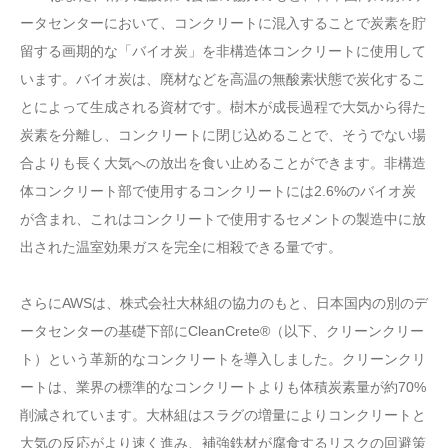
ータセンターにおいて、コンクリートに混入することで炭素を貯
留する画期的な「バイオ炭」を非構造体コンクリートに使用して
います。バイオ炭は、廃材などを高温の無酸素状態で炭化するこ
とによって生成される資材です。樹木が成長過程で大気から得た
炭素を分離し、コンクリートに閉じ込めることで、そうでない場
合よりも長く大気への放出を食い止めることができます。非構造
体コンクリート部で使用するコンクリートには2.6%のバイオ炭
が含まれ、これはコンクリートで使用するセメントの製造中に放
出された温室効果ガスを完全に相殺できる量です。
さらにAWSは、株式会社大林組の協力のもと、日本国内の別のデ
ータセンターの基礎下部にCleanCrete®（以下、クリーンクリー
ト）という革新的なコンクリートを導入しました。クリーンクリ
ートは、業界の標準的なコンクリートよりも体積炭素量が約70%
削減されています。大林組はスラグの増量によりコンクリートと
大気の反応がより速く進み、補強鉄材が腐食するリスクの回避策