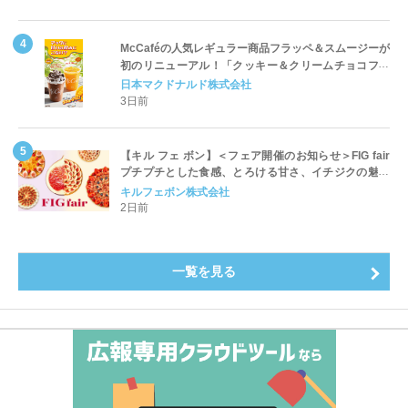
McCaféの人気レギュラー商品フラッペ＆スムージーが
初のリニューアル！「クッキー＆クリームチョコフラ
ッペ」「マンゴースムージー」8月5日（水）から販売
日本マクドナルド株式会社
開始
3日前
【キル フェ ボン】＜フェア開催のお知らせ＞FIG fair
プチプチとした食感、とろける甘さ、イチジクの魅力
をたっぷりと。新作を含め、イチジク尽くしの全4種が
キルフェボン株式会社
登場8月20日（木）スタート
2日前
一覧を見る