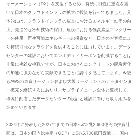
ォーメーション（DX）を支援するため、持続可能性に重点を置
いて日本のクラウドインフラの拡大に投資を行ってきました。具
体的には、クラウドインフラの運営におけるエネルギー効率の向
上、先進的な冷却技術の採用、建設における低炭素型コンクリー
トの使用、再生可能エネルギーへの投資など、日本のお客様によ
り持続可能なクラウドを提供することに注力しています。データ
センターの建設においてエンボディドカーボンを削減することは
非常に複雑な挑戦ですが、日本におけるコンクリートの脱炭素化
の加速に微力ながら貢献できることに誇りを感じています。今後
もAWSの東京リージョンおよび大阪リージョンへのデータセンタ
ー拡充を継続するにあたり、サプライチェーン全体と連携して、
環境に配慮したデータセンターの設計と建設に向けた取り組みを
進めていきます」
2024年に発表した2027年までの日本への2兆2,600億円の投資計
画は、日本の国内総生産（GDP）に5兆5,700億円貢献し、国内