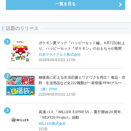
一覧を見る
話題のリリース
ポケモン夏マック「ハッピーセット編」 8月7日(金)よ
り、ハッピーセット『ポケモン』のおもちゃが期間限
定登場
日本マクドナルド株式会社
2026年08月03日 12:00
物価高に応える生活応援とワクワクを両立！食品・衣
料・生活用品など全222種類が一挙登場 PPIHグループ
「夏福袋」＆セール 8月6日(木)より順次スタート
（株）PPIH
2026年08月03日 12:00
高速バス「WILLER EXPRESS」運行開始20周年、
「NEXT20 Project」始動
WILLER株式会社
3日前