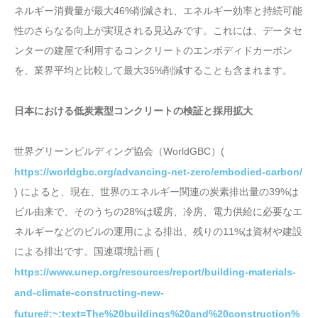
ネルギー消費量が最大46%削減され、エネルギー効率と持続可能
性のさらなる向上が実現される見込みです。これには、データセ
ンターの建屋で利用するコンクリートのエンボディドカーボン
を、業界平均と比較して最大35%削減することも含まれます。
日本における低炭素型コンクリートの検証と採用拡大
世界グリーンビルディング協会（WorldGBC）(
https://worldgbc.org/advancing-net-zero/embodied-carbon/
) によると、現在、世界のエネルギー関連の炭素排出量の39%は
ビル由来で、そのうちの28%は暖房、冷房、電力供給に必要なエ
ネルギーなどのビルの運用による排出、残りの11%は資材や建設
による排出です。国連環境計画 (
https://www.unep.org/resources/report/building-materials-
and-climate-constructing-new-
future#:~:text=The%20buildings%20and%20construction%