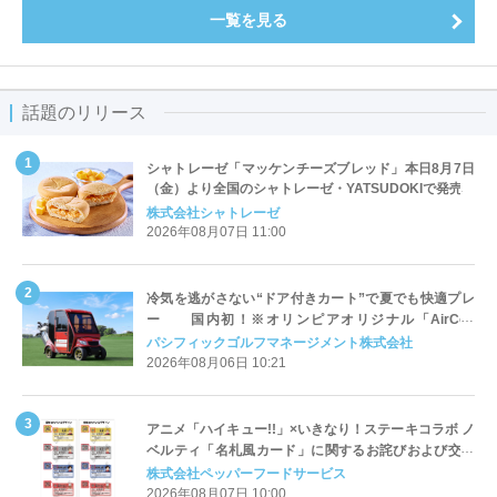
一覧を見る
話題のリリース
シャトレーゼ「マッケンチーズブレッド」本日8月7日
（金）より全国のシャトレーゼ・YATSUDOKIで発売
株式会社シャトレーゼ
2026年08月07日 11:00
冷気を逃がさない“ドア付きカート”で夏でも快適プレ
ー 国内初！※オリンピアオリジナル「AirCon
Cart（エアコンカート）」導入 | ＰＧＭ
パシフィックゴルフマネージメント株式会社
2026年08月06日 10:21
アニメ「ハイキュー!!」×いきなり！ステーキコラボ ノ
ベルティ「名札風カード」に関するお詫びおよび交換
対応についてのご案内
株式会社ペッパーフードサービス
2026年08月07日 10:00