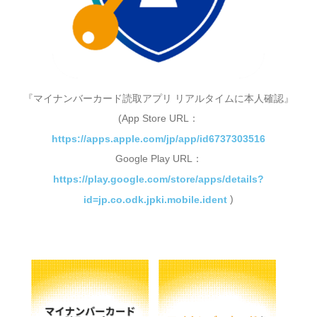
『マイナンバーカード読取アプリ リアルタイムに本人確認』
(App Store URL：
https://apps.apple.com/jp/app/id6737303516
Google Play URL：
https://play.google.com/store/apps/details?
)
id=jp.co.odk.jpki.mobile.ident