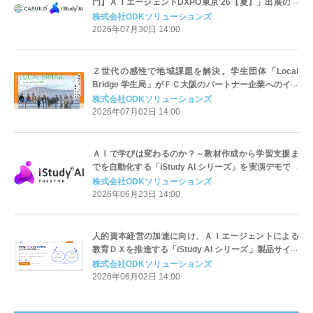
門】ＡＩエージェントDXPO東京'26【夏】」出展のお
知らせ
株式会社ODKソリューションズ
2026年07月30日 14:00
Ｚ世代の感性で地域課題を解決。学生団体「Local
Bridge 学生局」がＦＣ大阪のパートナー企業へのイン
タビュープロジェクトを開始
株式会社ODKソリューションズ
2026年07月02日 14:00
ＡＩで学びは変わるのか？～教材作成から学習支援ま
でを自動化する「iStudy AI シリーズ」を実演デモでご
紹介～
株式会社ODKソリューションズ
2026年06月23日 14:00
人的資本経営の加速に向け、ＡＩエージェントによる
教育ＤＸを推進する「iStudy AI シリーズ」製品サイト
を公開
株式会社ODKソリューションズ
2026年06月02日 14:00