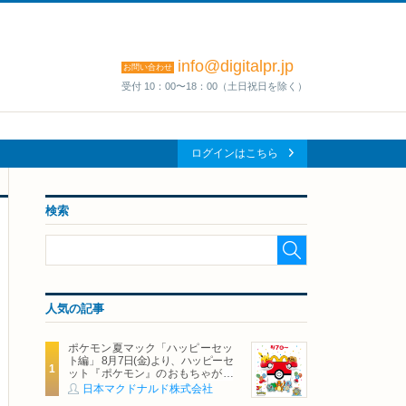
info@digitalpr.jp
お問い合わせ
受付 10：00〜18：00（土日祝日を除く）
ログインはこちら
検索
人気の記事
ポケモン夏マック「ハッピーセッ
ト編」 8月7日(金)より、ハッピーセ
ット『ポケモン』のおもちゃが期
間限定登場
日本マクドナルド株式会社