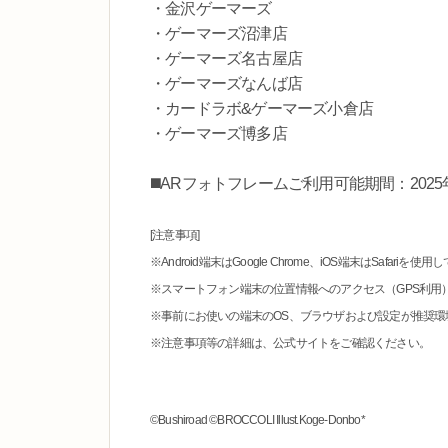
・金沢ゲーマーズ
・ゲーマーズ沼津店
・ゲーマーズ名古屋店
・ゲーマーズなんば店
・カードラボ&ゲーマーズ小倉店
・ゲーマーズ博多店
◼️ARフォトフレームご利用可能期間：2025
[注意事項]
※Android端末はGoogle Chrome、iOS端末はSafariを
※スマートフォン端末の位置情報へのアクセス（GPS利用
※事前にお使いの端末のOS、ブラウザおよび設定が推奨
※注意事項等の詳細は、公式サイトをご確認ください。
©Bushiroad ©BROCCOLI Illust.Koge-Donbo*