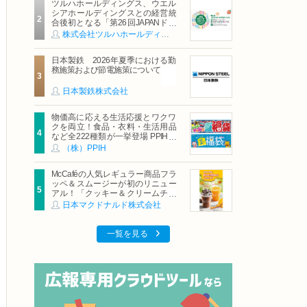
ツルハホールディングス、ウエル
シアホールディングスとの経営統
合後初となる「第26回JAPANドラ
ッグストアショー」に出展
株式会社ツルハホールディングス
日本製鉄 2026年夏季における勤
務施策および節電施策について
日本製鉄株式会社
物価高に応える生活応援とワクワ
クを両立！食品・衣料・生活用品
など全222種類が一挙登場 PPIHグ
ループ「夏福袋」＆セール 8月6日
（株）PPIH
(木)より順次スタート
McCaféの人気レギュラー商品フラ
ッペ＆スムージーが初のリニュー
アル！「クッキー＆クリームチョ
コフラッペ」「マンゴースムージ
日本マクドナルド株式会社
ー」8月5日（水）から販売開始
一覧を見る