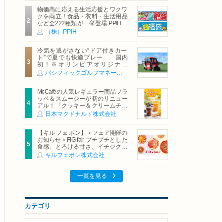
物価高に応える生活応援とワクワ
クを両立！食品・衣料・生活用品
など全222種類が一挙登場 PPIHグ
ループ「夏福袋」＆セール 8月6日
（株）PPIH
(木)より順次スタート
冷気を逃がさない“ドア付きカー
ト”で夏でも快適プレー 国内
初！※オリンピアオリジナル
「AirCon Cart（エアコンカー
パシフィックゴルフマネージメント株式会社
ト）」導入 | ＰＧＭ
McCaféの人気レギュラー商品フラ
ッペ＆スムージーが初のリニュー
アル！「クッキー＆クリームチョ
コフラッペ」「マンゴースムージ
日本マクドナルド株式会社
ー」8月5日（水）から販売開始
【キル フェ ボン】＜フェア開催の
お知らせ＞FIG fair プチプチとした
食感、とろける甘さ、イチジクの
魅力をたっぷりと。新作を含め、
キルフェボン株式会社
イチジク尽くしの全4種が登場8月
20日（木）スタート
一覧を見る
カテゴリ