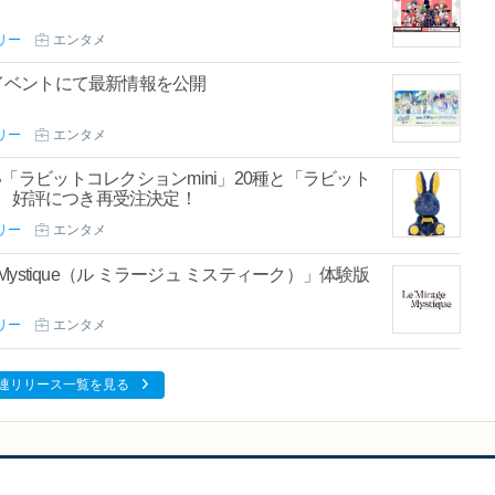
リー
エンタメ
】イベントにて最新情報を公開
リー
エンタメ
「ラビットコレクションmini」20種と「ラビット
が、好評につき再受注決定！
リー
エンタメ
rage Mystique（ル ミラージュ ミスティーク）」体験版
リー
エンタメ
連リリース一覧を見る