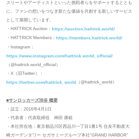
スリートやアーティストといった挑戦者らをサポートするととも
に、ファンの想いをつなぎ新たな価値を共創する新しいサービス
として展開しています。
・HATTRICK Auction：
https://auction.hattrick.world/
・HATTRICK Members：
https://members.hattrick.world/
・Instagram：
https://www.instagram.com/hattrick.world_official/
（@hattrick.world_official）
・X（旧Twitter）：
（@hattrick_world）
https://twitter.com/hattrick_world
■サンロッカーズ渋谷 概要
・設立：2016年4月1日
・代表者：代表取締役 神田 康範
・本社所在地：東京都品川区西品川一丁目1番1号 住友不動産大
崎ガーデンタワー セガサミーグループ本社“GRAND HARBOR”