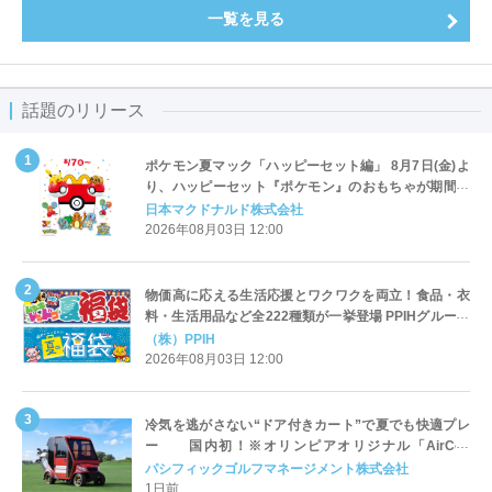
一覧を見る
話題のリリース
ポケモン夏マック「ハッピーセット編」 8月7日(金)よ
り、ハッピーセット『ポケモン』のおもちゃが期間限
定登場
日本マクドナルド株式会社
2026年08月03日 12:00
物価高に応える生活応援とワクワクを両立！食品・衣
料・生活用品など全222種類が一挙登場 PPIHグループ
「夏福袋」＆セール 8月6日(木)より順次スタート
（株）PPIH
2026年08月03日 12:00
冷気を逃がさない“ドア付きカート”で夏でも快適プレ
ー 国内初！※オリンピアオリジナル「AirCon
Cart（エアコンカート）」導入 | ＰＧＭ
パシフィックゴルフマネージメント株式会社
1日前