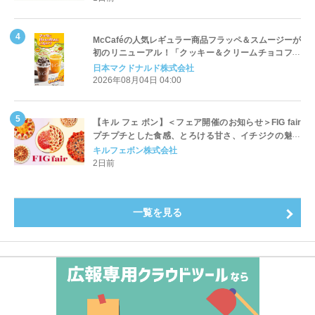
McCaféの人気レギュラー商品フラッペ＆スムージーが
初のリニューアル！「クッキー＆クリームチョコフラ
ッペ」「マンゴースムージー」8月5日（水）から販売
日本マクドナルド株式会社
開始
2026年08月04日 04:00
【キル フェ ボン】＜フェア開催のお知らせ＞FIG fair
プチプチとした食感、とろける甘さ、イチジクの魅力
をたっぷりと。新作を含め、イチジク尽くしの全4種が
キルフェボン株式会社
登場8月20日（木）スタート
2日前
一覧を見る