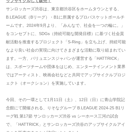
ップサイクルして販売！
サンロッカーズ渋谷は、東京都渋谷区をホームタウンとする、
B.LEAGUE（Bリーグ）・B1に所属するプロバスケットボールチ
ームです。2024年9月より、「みんなで、社会を一つの輪に。」
をコンセプトに、SDGs（持続可能な開発目標）に基づく社会貢
献活動を推進するプロジェクト「S-Ring」を立ち上げ、持続可能
なより良い社会の実現に向けてさまざまな活動に取り組まれてい
ます。一方、バリュエンスジャパンが運営する「HATTRICK」
は、スポーツチームや団体をはじめ、エンターテインメント業界
ではアーティスト、映画会社などと共同でアップサイクルプロジ
ェクト（オークション）を実施しています。
今回、その一環として1月11日（土）、12日（日）に青山学院記
念館にて開催される、りそなグループ B.LEAGUE 2024-25 B1リ
ーグ戦 第17節 サンロッカーズ渋谷 vs シーホース三河の試合
で、「HATTRICK」とサンロッカーズ渋谷のアップサイクルアイ