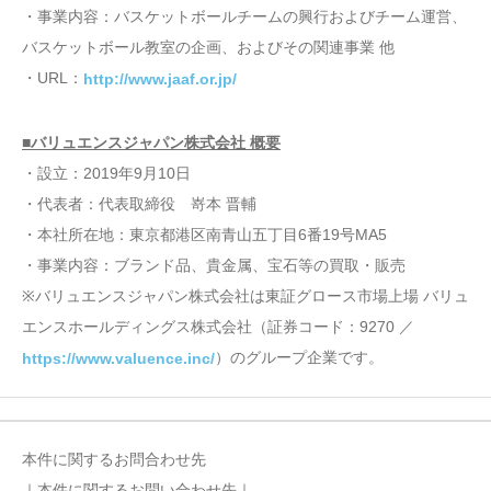
・事業内容：バスケットボールチームの興行およびチーム運営、
バスケットボール教室の企画、およびその関連事業 他
・URL：
http://www.jaaf.or.jp/
■バリュエンスジャパン株式会社 概要
・設立：2019年9月10日
・代表者：代表取締役 嵜本 晋輔
・本社所在地：東京都港区南青山五丁目6番19号MA5
・事業内容：ブランド品、貴金属、宝石等の買取・販売
※バリュエンスジャパン株式会社は東証グロース市場上場 バリュ
エンスホールディングス株式会社（証券コード：9270 ／
）のグループ企業です。
https://www.valuence.inc/
本件に関するお問合わせ先
｜本件に関するお問い合わせ先｜