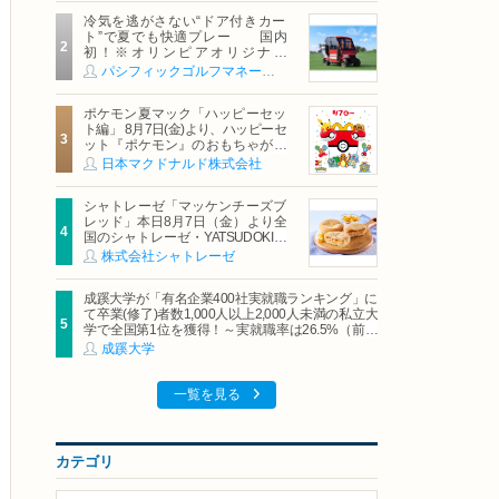
冷気を逃がさない“ドア付きカー
ト”で夏でも快適プレー 国内
初！※オリンピアオリジナル
「AirCon Cart（エアコンカー
パシフィックゴルフマネージメント株式会社
ト）」導入 | ＰＧＭ
ポケモン夏マック「ハッピーセッ
ト編」 8月7日(金)より、ハッピーセ
ット『ポケモン』のおもちゃが期
間限定登場
日本マクドナルド株式会社
シャトレーゼ「マッケンチーズブ
レッド」本日8月7日（金）より全
国のシャトレーゼ・YATSUDOKIで
発売
株式会社シャトレーゼ
成蹊大学が「有名企業400社実就職ランキング」に
て卒業(修了)者数1,000人以上2,000人未満の私立大
学で全国第1位を獲得！～実就職率は26.5%（前年
比＋4.3pt）に伸長、東京の私立大学でも10位にラ
成蹊大学
ンクイン～
一覧を見る
カテゴリ