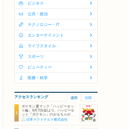
ビジネス
公共・政治
テクノロジー・IT
エンターテイメント
ライフスタイル
スポーツ
ビューティー
医療・科学
アクセスランキング
週間
月間
ポケモン夏マック「ハッピーセッ
ト編」 8月7日(金)より、ハッピーセ
ット『ポケモン』のおもちゃが期
間限定登場
日本マクドナルド株式会社