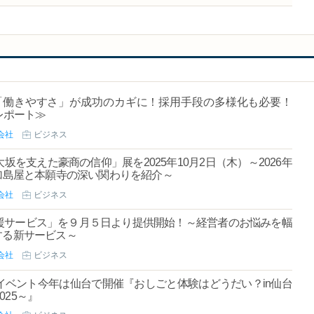
「働きやすさ」が成功のカギに！採用手段の多様化も必要！
レポート≫
会社
ビジネス
を支えた豪商の信仰」展を2025年10月2日（木）～2026年
・加島屋と本願寺の深い関わりを紹介～
会社
ビジネス
援サービス」を９月５日より提供開始！～経営者のお悩みを幅
する新サービス～
会社
ビジネス
ベント今年は仙台で開催『おしごと体験はどうだい？in仙台
25～』