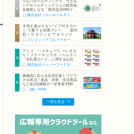
ツルハホールディングス、ウエル
シアホールディングスとの経営統
合後初となる「第26回JAPANドラ
ッグストアショー」に出展
株式会社ツルハホールディングス
冷気を逃がさない“ドア付きカー
ト”で夏でも快適プレー 国内
初！※オリンピアオリジナル
「AirCon Cart（エアコンカー
パシフィックゴルフマネージメント株式会社
ト）」導入 | ＰＧＭ
アニメ「ハイキュー!!」×いきな
り！ステーキコラボ ノベルティ
「名札風カード」に関するお詫び
および交換対応についてのご案内
株式会社ペッパーフードサービス
物価高に応える生活応援とワクワ
クを両立！食品・衣料・生活用品
など全222種類が一挙登場 PPIHグ
ループ「夏福袋」＆セール 8月6日
（株）PPIH
(木)より順次スタート
一覧を見る