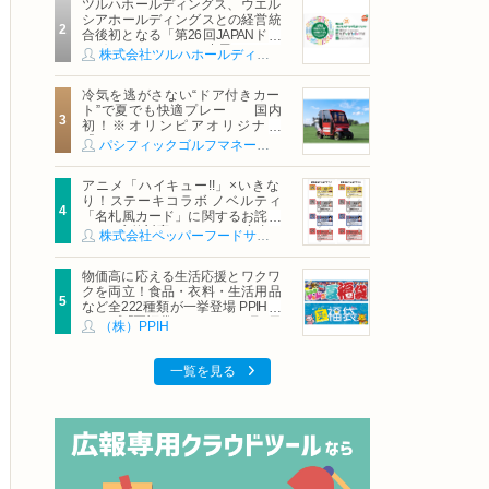
ツルハホールディングス、ウエル
シアホールディングスとの経営統
合後初となる「第26回JAPANドラ
ッグストアショー」に出展
株式会社ツルハホールディングス
冷気を逃がさない“ドア付きカー
ト”で夏でも快適プレー 国内
初！※オリンピアオリジナル
「AirCon Cart（エアコンカー
パシフィックゴルフマネージメント株式会社
ト）」導入 | ＰＧＭ
アニメ「ハイキュー!!」×いきな
り！ステーキコラボ ノベルティ
「名札風カード」に関するお詫び
および交換対応についてのご案内
株式会社ペッパーフードサービス
物価高に応える生活応援とワクワ
クを両立！食品・衣料・生活用品
など全222種類が一挙登場 PPIHグ
ループ「夏福袋」＆セール 8月6日
（株）PPIH
(木)より順次スタート
一覧を見る