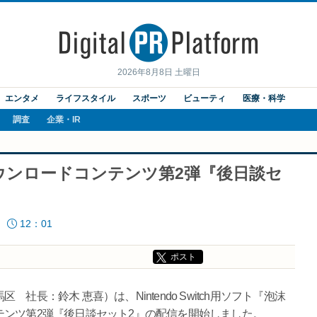
2026年8月8日 土曜日
エンタメ
ライフスタイル
スポーツ
ビューティ
医療・科学
調査
企業・IR
ウンロードコンテンツ第2弾『後日談セ
12：01
ポスト
長：鈴木 恵喜）は、Nintendo Switch用ソフト『泡沫
ンツ第2弾『後日談セット2』の配信を開始しました。