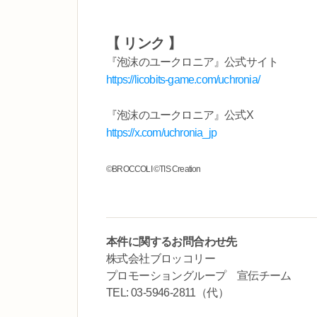
【 リンク 】
『泡沫のユークロニア』公式サイト
https://licobits-game.com/uchronia/
『泡沫のユークロニア』公式X
https://x.com/uchronia_jp
©BROCCOLI ©TIS Creation
本件に関するお問合わせ先
株式会社ブロッコリー
プロモーショングループ 宣伝チーム
TEL: 03-5946-2811（代）