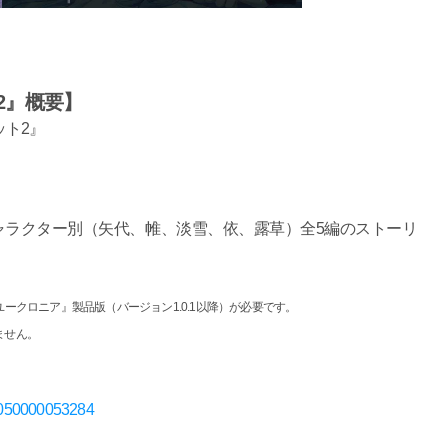
2』概要】
ト2』
ャラクター別（矢代、帷、淡雪、依、露草）全5編のストーリ
ークロニア』製品版（バージョン1.0.1以降）が必要です。
ません。
D70050000053284