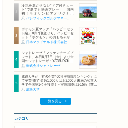
冷気を逃がさない“ドア付きカー
ト”で夏でも快適プレー 国内
初！※オリンピアオリジナル
「AirCon Cart（エアコンカー
パシフィックゴルフマネージメント株式会社
ト）」導入 | ＰＧＭ
ポケモン夏マック「ハッピーセッ
ト編」 8月7日(金)より、ハッピーセ
ット『ポケモン』のおもちゃが期
間限定登場
日本マクドナルド株式会社
シャトレーゼ「マッケンチーズブ
レッド」本日8月7日（金）より全
国のシャトレーゼ・YATSUDOKIで
発売
株式会社シャトレーゼ
成蹊大学が「有名企業400社実就職ランキング」に
て卒業(修了)者数1,000人以上2,000人未満の私立大
学で全国第1位を獲得！～実就職率は26.5%（前年
比＋4.3pt）に伸長、東京の私立大学でも10位にラ
成蹊大学
ンクイン～
一覧を見る
カテゴリ