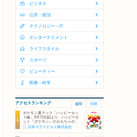
ビジネス
公共・政治
テクノロジー・IT
エンターテイメント
ライフスタイル
スポーツ
ビューティー
医療・科学
アクセスランキング
週間
月間
ポケモン夏マック「ハッピーセッ
ト編」 8月7日(金)より、ハッピーセ
ット『ポケモン』のおもちゃが期
間限定登場
日本マクドナルド株式会社