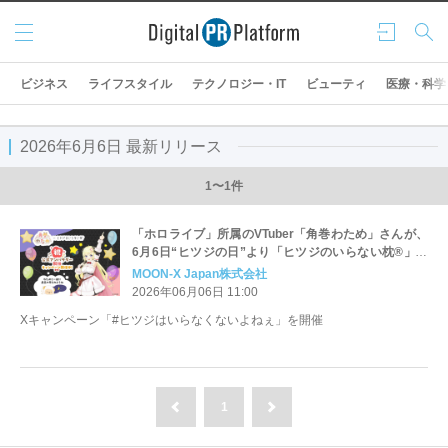
メニ
ログ
検索
ュー
イン
ビジネス
ライフスタイル
テクノロジー・IT
ビューティ
医療・科学
2026年6月6日 最新リリース
1〜1件
「ホロライブ」所属のVTuber「角巻わため」さんが、
6月6日“ヒツジの日”より「ヒツジのいらない枕®」公
式アンバサダーに就任！
MOON-X Japan株式会社
2026年06月06日 11:00
Xキャンペーン「#ヒツジはいらなくないよねぇ」を開催
1
前へ
次へ