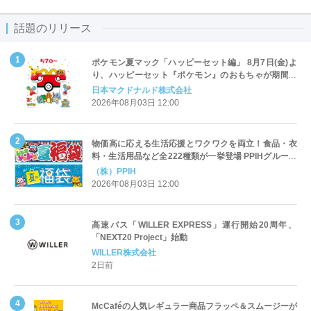
話題のリリース
ポケモン夏マック「ハッピーセット編」 8月7日(金)よ
り、ハッピーセット『ポケモン』のおもちゃが期間限
定登場
日本マクドナルド株式会社
2026年08月03日 12:00
物価高に応える生活応援とワクワクを両立！食品・衣
料・生活用品など全222種類が一挙登場 PPIHグループ
「夏福袋」＆セール 8月6日(木)より順次スタート
（株）PPIH
2026年08月03日 12:00
高速バス「WILLER EXPRESS」運行開始20周年、
「NEXT20 Project」始動
WILLER株式会社
2日前
McCaféの人気レギュラー商品フラッペ＆スムージーが