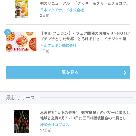
初のリニューアル！「クッキー＆クリームチョコフラ
ッペ」「マンゴースムージー」8月5日（水）から販売
日本マクドナルド株式会社
開始
2日前
【キル フェ ボン】＜フェア開催のお知らせ＞FIG fair
プチプチとした食感、とろける甘さ、イチジクの魅力
をたっぷりと。新作を含め、イチジク尽くしの全4種が
キルフェボン株式会社
登場8月20日（木）スタート
1日前
一覧を見る
最新リリース
忌宮神社“天下の奇祭”「数方庭祭」のバザーに出店し
地域と交流 8月7～13日に三日相撲後援会の一員として
参加
株式会社コプロス
57分前