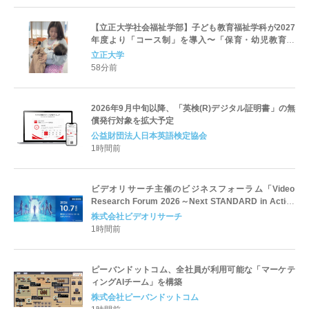
【立正大学社会福祉学部】子ども教育福祉学科が2027
年度より「コース制」を導入〜「保育・幼児教育」
「初等教育」「子ども心理」の3コースを新設し、目指
立正大学
すキャリアと学びを明確化〜
58分前
2026年9月中旬以降、「英検(R)デジタル証明書」の無
償発行対象を拡大予定
公益財団法人日本英語検定協会
1時間前
ビデオリサーチ主催のビジネスフォーラム「Video
Research Forum 2026～Next STANDARD in Action
～」10月7日（水）開催
株式会社ビデオリサーチ
1時間前
ピーバンドットコム、全社員が利用可能な「マーケテ
ィングAIチーム」を構築
株式会社ピーバンドットコム