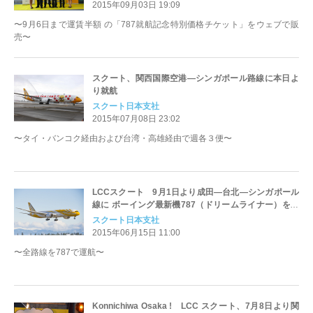
2015年09月03日 19:09
〜9月6日まで運賃半額 の「787就航記念特別価格チケット」をウェブで販
売〜
スクート、関西国際空港—シンガポール路線に本日よ
り就航
スクート日本支社
2015年07月08日 23:02
〜タイ・バンコク経由および台湾・高雄経由で週各３便〜
LCCスクート 9月1日より成田—台北—シンガポール
線に ボーイング最新機787（ドリームライナー）を投
入
スクート日本支社
2015年06月15日 11:00
〜全路線を787で運航〜
Konnichiwa Osaka ! LCC スクート、7月8日より関