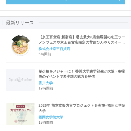
最新リリース
【京王百貨店 新宿店】過去最大8店舗展開の京王ラー
メンフェスや京王百貨店限定の背徳ひんやりスイーツ
など、実演グルメが充実 過去最長21日間、計90店舗
株式会社京王百貨店
出店の 「大北海道展」
5時間前
希少糖をメジャーに！ 香川大学農学部生が大阪・御堂
筋のイベントで希少糖の魅力を発信
香川大学
19時間前
2026年 熊本支援方言プロジェクトを実施--福岡女学院
大学
福岡女学院大学
19時間前