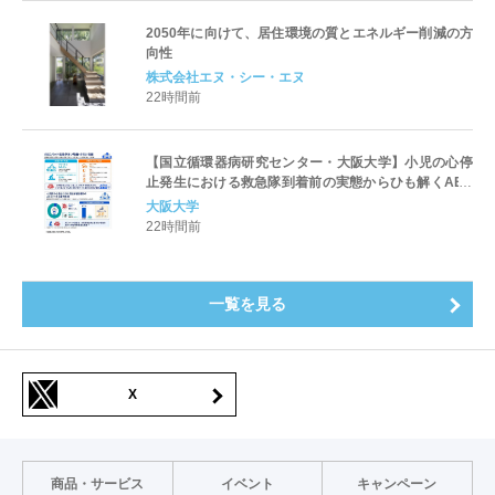
2050年に向けて、居住環境の質とエネルギー削減の方
向性
株式会社エヌ・シー・エヌ
22時間前
【国立循環器病研究センター・大阪大学】小児の心停
止発生における救急隊到着前の実態からひも解くAED
パッド装着と良好な神経学的転帰との関連性
大阪大学
22時間前
一覧を見る
X
商品・サービス
イベント
キャンペーン