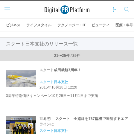
メニ
ログ
検索
ュー
イン
ビジネス
ライフスタイル
テクノロジー・IT
ビューティ
医療・科学
スクート日本支社のリリース一覧
21〜25件 / 25件
スクート成田就航3周年！
スクート日本支社
2015年10月28日 12:20
3周年特別価格キャンペーン10月29日〜11月1日まで実施
世界初 スクート 全路線を787型機で運航するエア
ラインに
スクート日本支社