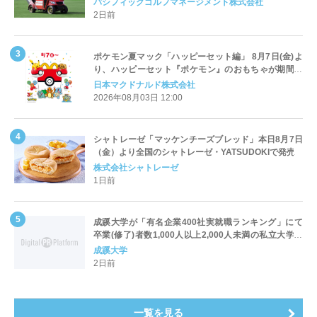
パシフィックゴルフマネージメント株式会社
2日前
ポケモン夏マック「ハッピーセット編」 8月7日(金)よ
り、ハッピーセット『ポケモン』のおもちゃが期間限
定登場
日本マクドナルド株式会社
2026年08月03日 12:00
シャトレーゼ「マッケンチーズブレッド」本日8月7日
（金）より全国のシャトレーゼ・YATSUDOKIで発売
株式会社シャトレーゼ
1日前
成蹊大学が「有名企業400社実就職ランキング」にて
卒業(修了)者数1,000人以上2,000人未満の私立大学で
全国第1位を獲得！～実就職率は26.5%（前年比＋
成蹊大学
4.3pt）に伸長、東京の私立大学でも10位にランクイン
2日前
～
一覧を見る