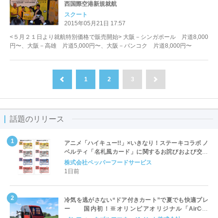
西国際空港新規就航
スクート
2015年05月21日 17:57
<５月２１日より就航特別価格で販売開始> 大阪－シンガポール 片道8,000
円〜、大阪－高雄 片道5,000円〜、大阪－バンコク 片道8,000円〜
1
2
3
前へ
次へ
話題のリリース
アニメ「ハイキュー!!」×いきなり！ステーキコラボ ノ
ベルティ「名札風カード」に関するお詫びおよび交換
対応についてのご案内
株式会社ペッパーフードサービス
1日前
冷気を逃がさない“ドア付きカート”で夏でも快適プレ
ー 国内初！※オリンピアオリジナル「AirCon
Cart（エアコンカート）」導入 | ＰＧＭ