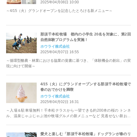
2025年04月08日 10:00
～4/15（火）グランドオープンを記念したとろける新メニュー～
那須千本松牧場 都内の小学生 20名を対象に、第2回
自然体験プログラムを実施！
ホウライ株式会社
2025年04月07日 16:55
～循環型酪農・林業における協業の覚書に基づき、「体験機会の創出」の実
現に向けて開催～
4/15（火）にグランドオープンする那須千本松牧場で
春のおでかけを満喫
ホウライ株式会社
2025年04月02日 16:31
～入場＆駐車場無料！千本松テラスから一望できる約200本の桜の トンネ
ル、温泉じゃぶじゃぶ池や牧場グルメの新メニューなど 見逃せない新おで
かけスポット誕生～
愛犬と楽しむ「那須千本松牧場」ドッグランが春のリ