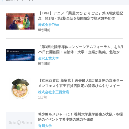
【TVer】アニメ『薬屋のひとりごと』第3期放送記
念 第1期・第2期全話を期間限定で順次無料配信
株式会社TVer
8時間前
「第3回北陸半導体コンソーシアムフォーラム」を8月
25日に開催国・自治体・大学・企業が集結。北陸から
世界に向けた半導体産業の発展とエコシステム形成を
金沢工業大学
議論
9時間前
【京王百貨店 新宿店】過去最大8店舗展開の京王ラー
メンフェスや京王百貨店限定の背徳ひんやりスイーツ
など、実演グルメが充実 過去最長21日間、計90店舗
株式会社京王百貨店
出店の 「大北海道展」
1日前
希少糖をメジャーに！ 香川大学農学部生が大阪・御堂
筋のイベントで希少糖の魅力を発信
香川大学