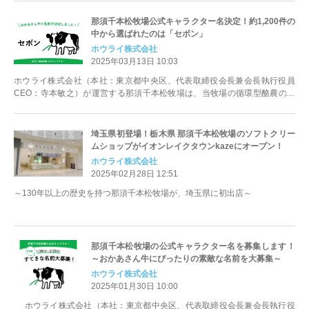
那須千本松牧場公式キャラクター名決定！約1,200件の
中から選ばれたのは「セボン」
ホウライ株式会社
2025年03月13日 10:03
ホウライ株式会社（本社：東京都中央区、代表取締役会長兼会長執行役員
CEO：寺本敏之）が運営する那須千本松牧場は、当牧場の循環型酪農の取
り組みや、牧場の魅力を伝える初の公式...
埼玉県初登場！栃木県 那須千本松牧場のソフトクリー
ムショップがイオンレイクタウンkazeにオープン！
ホウライ株式会社
2025年02月28日 12:51
～130年以上の歴史を持つ那須千本松牧場が、埼玉県に初出店～
那須千本松牧場の公式キャラクター名を募集します！
～おかあさん牛にぴったりの素敵な名前を大募集～
ホウライ株式会社
2025年01月30日 10:00
ホウライ株式会社（本社：東京都中央区、代表取締役会長兼会長執行役