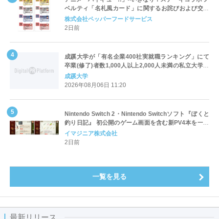
ベルティ「名札風カード」に関するお詫びおよび交換
対応についてのご案内
株式会社ペッパーフードサービス
2日前
成蹊大学が「有名企業400社実就職ランキング」にて
卒業(修了)者数1,000人以上2,000人未満の私立大学で
全国第1位を獲得！～実就職率は26.5%（前年比＋
成蹊大学
4.3pt）に伸長、東京の私立大学でも10位にランクイン
2026年08月06日 11:20
～
Nintendo Switch 2・Nintendo Switchソフト『ぼくと
釣り日記』 初公開のゲーム画面を含む新PV4本を一挙
公開！
イマジニア株式会社
2日前
一覧を見る
最新リリース