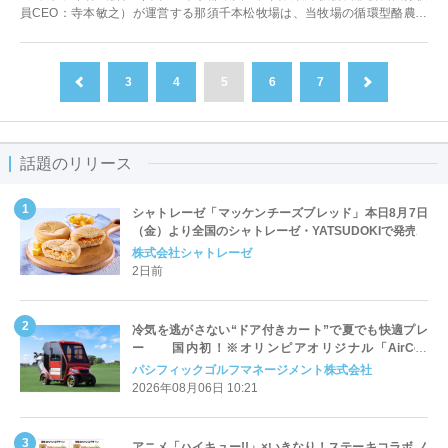
員CEO：寺本敏之）が運営する那須千本松牧場は、当牧場の循環型酪農の
取り...
3
4
5
6
7
前へ
次へ
話題のリリース
シャトレーゼ「マッケンチーズブレッド」本日8月7日
（金）より全国のシャトレーゼ・YATSUDOKIで発売
株式会社シャトレーゼ
2日前
冷気を逃がさない“ドア付きカート”で夏でも快適プレ
ー 国内初！※オリンピアオリジナル「AirCon
Cart（エアコンカート）」導入 | ＰＧＭ
パシフィックゴルフマネージメント株式会社
2026年08月06日 10:21
アニメ「ハイキュー!!」×いきなり！ステーキコラボ ノ