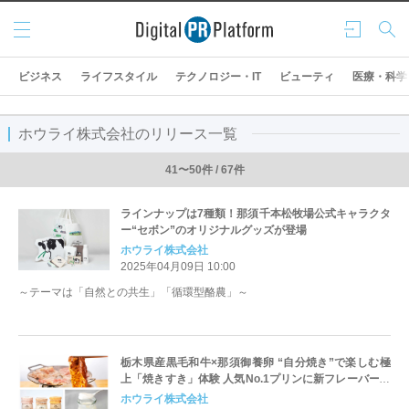
メニ
ログ
検索
ュー
イン
ビジネス
ライフスタイル
テクノロジー・IT
ビューティ
医療・科学
ホウライ株式会社のリリース一覧
41〜50件 / 67件
ラインナップは7種類！那須千本松牧場公式キャラクタ
ー“セボン”のオリジナルグッズが登場
ホウライ株式会社
2025年04月09日 10:00
～テーマは「自然との共生」「循環型酪農」～
栃木県産黒毛和牛×那須御養卵 “自分焼き”で楽しむ極
上「焼きすき」体験 人気No.1プリンに新フレーバーが
登場！春の美味しさを那須千本松牧場で
ホウライ株式会社