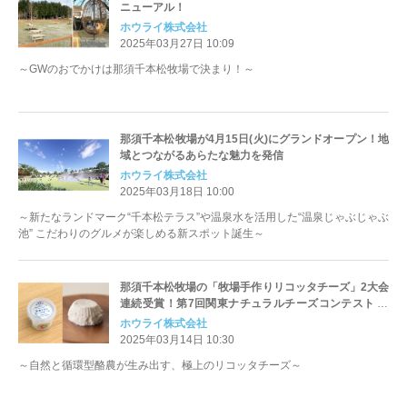
ニューアル！
ホウライ株式会社
2025年03月27日 10:09
～GWのおでかけは那須千本松牧場で決まり！～
那須千本松牧場が4月15日(火)にグランドオープン！地
域とつながるあらたな魅力を発信
ホウライ株式会社
2025年03月18日 10:00
～新たなランドマーク“千本松テラス”や温泉水を活用した“温泉じゃぶじゃぶ
池” こだわりのグルメが楽しめる新スポット誕生～
那須千本松牧場の「牧場手作りリコッタチーズ」2大会
連続受賞！第7回関東ナチュラルチーズコンテスト フ
レッシュチーズ部門賞受賞
ホウライ株式会社
2025年03月14日 10:30
～自然と循環型酪農が生み出す、極上のリコッタチーズ～