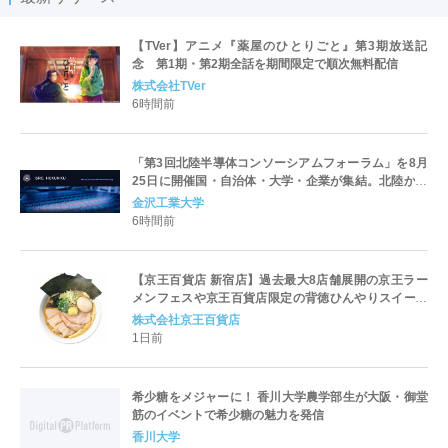
【TVer】アニメ『薬屋のひとりごと』第3期放送記
念 第1期・第2期全話を期間限定で順次無料配信
株式会社TVer
6時間前
「第3回北陸半導体コンソーシアムフォーラム」を8月
25日に開催国・自治体・大学・企業が集結。北陸から
世界に向けた半導体産業の発展とエコシステム形成を
金沢工業大学
議論
6時間前
【京王百貨店 新宿店】過去最大8店舗展開の京王ラー
メンフェスや京王百貨店限定の背徳ひんやりスイーツ
など、実演グルメが充実 過去最長21日間、計90店舗
株式会社京王百貨店
出店の 「大北海道展」
1日前
希少糖をメジャーに！ 香川大学農学部生が大阪・御堂
筋のイベントで希少糖の魅力を発信
香川大学