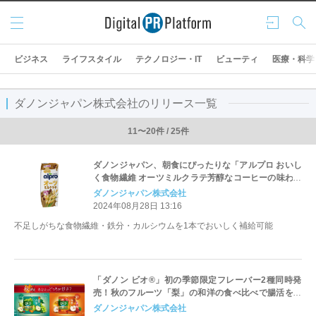
メニ
ログ
検索
ュー
イン
ビジネス
ライフスタイル
テクノロジー・IT
ビューティ
医療・科学
ダノンジャパン株式会社のリリース一覧
11〜20件 / 25件
ダノンジャパン、朝食にぴったりな「アルプロ おいし
く食物繊維 オーツミルクラテ芳醇なコーヒーの味わい
250ml」 を新発売
ダノンジャパン株式会社
2024年08月28日 13:16
不足しがちな食物繊維・鉄分・カルシウムを1本でおいしく補給可能
「ダノン ビオ®」初の季節限定フレーバー2種同時発
売！秋のフルーツ「梨」の和洋の食べ比べで腸活をサ
ポート
ダノンジャパン株式会社