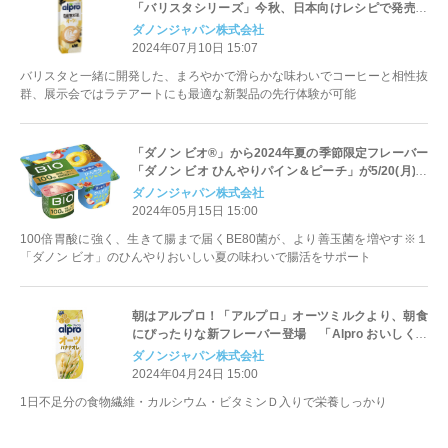
「バリスタシリーズ」今秋、日本向けレシピで発売
発売に先立ちCAFERES JAPAN 2024に出展「バリス
ダノンジャパン株式会社
タシリーズ」の試飲とフォーミング実演を実施
2024年07月10日 15:07
バリスタと一緒に開発した、まろやかで滑らかな味わいでコーヒーと相性抜
群、展示会ではラテアートにも最適な新製品の先行体験が可能
「ダノン ビオ®」から2024年夏の季節限定フレーバー
「ダノン ビオ ひんやりパイン＆ピーチ」が5/20(月)よ
り発売
ダノンジャパン株式会社
2024年05月15日 15:00
100倍胃酸に強く、生きて腸まで届くBE80菌が、より善玉菌を増やす※１
「ダノン ビオ」のひんやりおいしい夏の味わいで腸活をサポート
朝はアルプロ！「アルプロ」オーツミルクより、朝食
にぴったりな新フレーバー登場 「Alpro おいしく食
物繊維 オーツバナナオレ 香り豊かなバナナの味わい
ダノンジャパン株式会社
250ml」 4/29(月)より出荷開始
2024年04月24日 15:00
1日不足分の食物繊維・カルシウム・ビタミンＤ入りで栄養しっかり