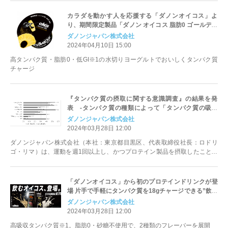
カラダを動かす人を応援する「ダノンオイコス」よ
り、期間限定製品「ダノン オイコス 脂肪0 ゴールデン
パイナップル」新発売
ダノンジャパン株式会社
2024年04月10日 15:00
高タンパク質・脂肪0・低GI※1の水切りヨーグルトでおいしくタンパク質
チャージ
『タンパク質の摂取に関する意識調査』の結果を発
表 -タンパク質の種類によって「タンパク質の吸収
率」が異なることを知っている消費者は約7割-
ダノンジャパン株式会社
2024年03月28日 12:00
ダノンジャパン株式会社（本社：東京都目黒区、代表取締役社長：ロドリ
ゴ・リマ）は、運動を週1回以上し、かつプロテイン製品を摂取したことの
ある20～50代の男女199人を対象...
「ダノンオイコス」から初のプロテインドリンクが登
場 片手で手軽にタンパク質を18gチャージできる”飲む
オイコス“
ダノンジャパン株式会社
2024年03月28日 12:00
高吸収タンパク質※1。脂肪0・砂糖不使用で、2種類のフレーバーを展開