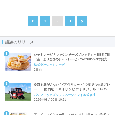
1
2
3
前へ
次へ
話題のリリース
シャトレーゼ「マッケンチーズブレッド」本日8月7日
（金）より全国のシャトレーゼ・YATSUDOKIで発売
株式会社シャトレーゼ
2日前
冷気を逃がさない“ドア付きカート”で夏でも快適プレ
ー 国内初！※オリンピアオリジナル「AirCon
Cart（エアコンカート）」導入 | ＰＧＭ
パシフィックゴルフマネージメント株式会社
2026年08月06日 10:21
アニメ「ハイキュー!!」×いきなり！ステーキコラボ ノ