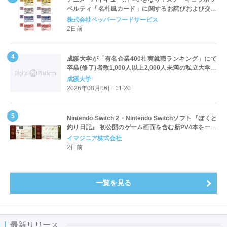
ベルティ「名札風カード」に関するお詫びおよび交換
対応についてのご案内
株式会社ペッパーフードサービス
2日前
成蹊大学が「有名企業400社実就職ランキング」にて
卒業(修了)者数1,000人以上2,000人未満の私立大学で
全国第1位を獲得！～実就職率は26.5%（前年比＋
成蹊大学
4.3pt）に伸長、東京の私立大学でも10位にランクイン
2026年08月06日 11:20
～
Nintendo Switch 2・Nintendo Switchソフト『ぼくと
釣り日記』 初公開のゲーム画面を含む新PV4本を一挙
公開！
イマジニア株式会社
2日前
一覧を見る
最新リリース