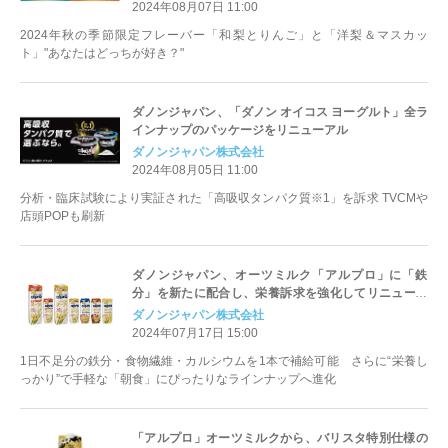
2024年08月07日 11:00
2024年秋の季節限定フレーバー「和梨とりんご」と「洋梨＆マスカッ
ト」"あなたはどっちが好き？"
ダノンジャパン、「ダノン オイコス ヨーグルト」全ラ
インナップのパッケージをリニューアル
ダノンジャパン株式会社
2024年08月05日 11:00
分析・臨床試験により実証された「高吸収タンパク質※1」を訴求 TVCMや
店頭POPも刷新
ダノンジャパン、オーツミルク「アルプロ」に「鉄
分」を新たに配合し、栄養訴求を強化してリニューア
ル発売
ダノンジャパン株式会社
2024年07月17日 15:00
1日不足分の鉄分・食物繊維・カルシウムを1本で補給可能 さらに“栄養し
っかり”で手軽な「朝食」にぴったりなラインナップへ進化
「アルプロ」オーツミルクから、バリスタ特別仕様の