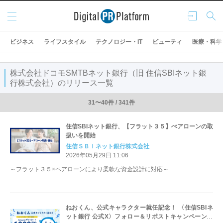
メニ
ログ
検索
ュー
イン
ビジネス
ライフスタイル
テクノロジー・IT
ビューティ
医療・科学
株式会社ドコモSMTBネット銀行（旧 住信SBIネット銀
行株式会社）のリリース一覧
31〜40件 / 341件
住信SBIネット銀行、【フラット３５】ぺアローンの取
扱いを開始
住信ＳＢＩネット銀行株式会社
2026年05月29日 11:06
～フラット３５×ペアローンにより柔軟な資金設計に対応～
ねおくん、公式キャラクター就任記念！ 〈住信SBIネ
ット銀行 公式X〉フォロー＆リポストキャンペーンを