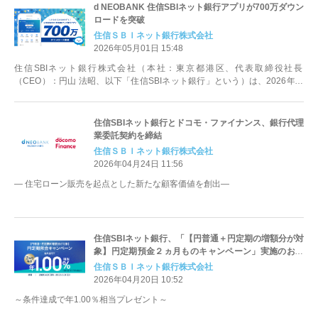
d NEOBANK 住信SBIネット銀行アプリが700万ダウン
ロードを突破
住信ＳＢＩネット銀行株式会社
2026年05月01日 15:48
住信SBIネット銀行株式会社（本社：東京都港区、代表取締役社長
（CEO）：円山 法昭、以下「住信SBIネット銀行」という）は、2026年５
月１日（金）、d NEOBANK...
住信SBIネット銀行とドコモ・ファイナンス、銀行代理
業委託契約を締結
住信ＳＢＩネット銀行株式会社
2026年04月24日 11:56
― 住宅ローン販売を起点とした新たな顧客価値を創出―
住信SBIネット銀行、「【円普通＋円定期の増額分が対
象】円定期預金２ヵ月ものキャンペーン」実施のお知
らせ
住信ＳＢＩネット銀行株式会社
2026年04月20日 10:52
～条件達成で年1.00％相当プレゼント～