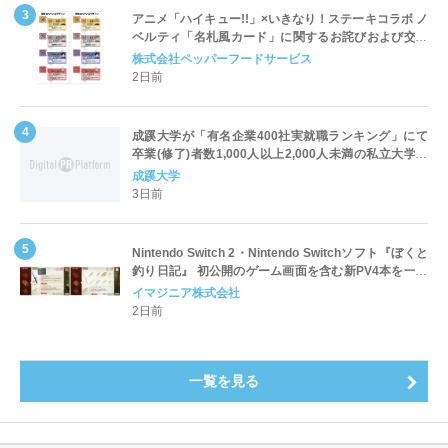
アニメ「ハイキュー!!」×いきなり！ステーキコラボ ノ
ベルティ「名札風カード」に関するお詫びおよび交換
対応についてのご案内
株式会社ペッパーフードサービス
2日前
成蹊大学が「有名企業400社実就職ランキング」にて
卒業(修了)者数1,000人以上2,000人未満の私立大学で
全国第1位を獲得！～実就職率は26.5%（前年比＋
成蹊大学
4.3pt）に伸長、東京の私立大学でも10位にランクイン
3日前
～
Nintendo Switch 2・Nintendo Switchソフト『ぼくと
釣り日記』 初公開のゲーム画面を含む新PV4本を一挙
公開！
イマジニア株式会社
2日前
一覧を見る