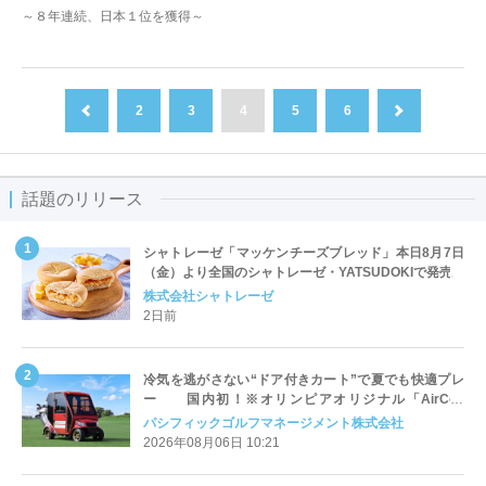
～８年連続、日本１位を獲得～
2
3
4
5
6
前へ
次へ
話題のリリース
シャトレーゼ「マッケンチーズブレッド」本日8月7日
（金）より全国のシャトレーゼ・YATSUDOKIで発売
株式会社シャトレーゼ
2日前
冷気を逃がさない“ドア付きカート”で夏でも快適プレ
ー 国内初！※オリンピアオリジナル「AirCon
Cart（エアコンカート）」導入 | ＰＧＭ
パシフィックゴルフマネージメント株式会社
2026年08月06日 10:21