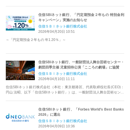
住信SBIネット銀行、「円定期預金２年もの 特別金利
キャンペーン」実施のお知らせ
住信ＳＢＩネット銀行株式会社
2026年04月20日 10:51
～「円定期預金２年もの 年1.20％」～
住信SBIネット銀行、一般財団法人舞台芸術センター・
劇団四季主催 児童招待公演「こころの劇場」に協賛
住信ＳＢＩネット銀行株式会社
2026年04月10日 11:11
住信SBIネット銀行株式会社（本社：東京都港区、代表取締役社長(CEO)：
円山 法昭、以下「住信SBIネット銀行」）は、一般財団法人舞台芸術センタ
ー（東京都港区、代表理事...
住信SBIネット銀行、「Forbes World’s Best Banks
2026」に選出
住信ＳＢＩネット銀行株式会社
2026年04月09日 10:36