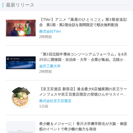
最新リリース
【TVer】アニメ『薬屋のひとりごと』第3期放送記
念 第1期・第2期全話を期間限定で順次無料配信
株式会社TVer
2時間前
「第3回北陸半導体コンソーシアムフォーラム」を8月
25日に開催国・自治体・大学・企業が集結。北陸から
世界に向けた半導体産業の発展とエコシステム形成を
金沢工業大学
議論
2時間前
【京王百貨店 新宿店】過去最大8店舗展開の京王ラー
メンフェスや京王百貨店限定の背徳ひんやりスイーツ
など、実演グルメが充実 過去最長21日間、計90店舗
株式会社京王百貨店
出店の 「大北海道展」
1日前
希少糖をメジャーに！ 香川大学農学部生が大阪・御堂
筋のイベントで希少糖の魅力を発信