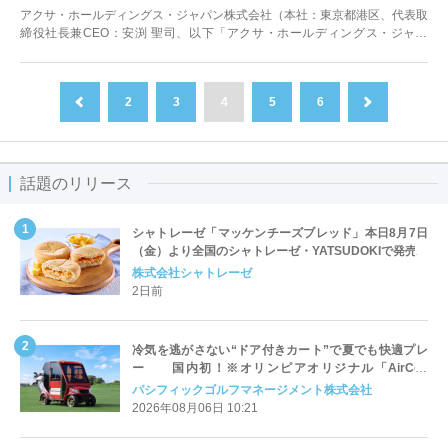
アクサ・ホールディングス・ジャパン株式会社（本社：東京都港区、代表取
締役社長兼CEO：安渕 聖司、以下「アクサ・ホールディングス・ジャパ
ン」）は、2025年1...
2
3
4
5
6
前へ
次へ
話題のリリース
シャトレーゼ「マッケンチーズブレッド」本日8月7日
（金）より全国のシャトレーゼ・YATSUDOKIで発売
株式会社シャトレーゼ
2日前
冷気を逃がさない“ドア付きカート”で夏でも快適プレ
ー 国内初！※オリンピアオリジナル「AirCon
Cart（エアコンカート）」導入 | ＰＧＭ
パシフィックゴルフマネージメント株式会社
2026年08月06日 10:21