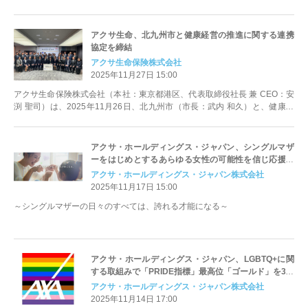
俊一）、千葉商工会...
アクサ生命、北九州市と健康経営の推進に関する連携
協定を締結
アクサ生命保険株式会社
2025年11月27日 15:00
アクサ生命保険株式会社（本社：東京都港区、代表取締役社長 兼 CEO：安
渕 聖司）は、2025年11月26日、北九州市（市長：武内 和久）と、健康経
営の推進に関する連携協...
アクサ・ホールディングス・ジャパン、シングルマザ
ーをはじめとするあらゆる女性の可能性を信じ応援す
るブランドキャンペーンを開始
アクサ・ホールディングス・ジャパン株式会社
2025年11月17日 15:00
～シングルマザーの日々のすべては、誇れる才能になる～
アクサ・ホールディングス・ジャパン、LGBTQ+に関
する取組みで「PRIDE指標」最高位「ゴールド」を3年
連続受賞
アクサ・ホールディングス・ジャパン株式会社
2025年11月14日 17:00