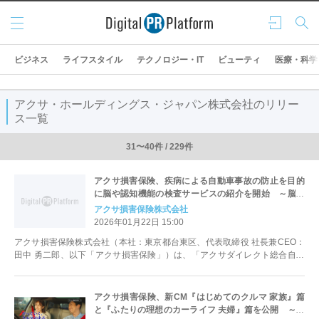
メニ
ログ
検索
ュー
イン
ビジネス
ライフスタイル
テクノロジー・IT
ビューティ
医療・科学
アクサ・ホールディングス・ジャパン株式会社のリリー
ス一覧
31〜40件 / 229件
アクサ損害保険、疾病による自動車事故の防止を目的
に脳や認知機能の検査サービスの紹介を開始 ～脳・
認知機能検査による事故リスク低減を促進し、お客さ
アクサ損害保険株式会社
まの安全をサポート～
2026年01月22日 15:00
アクサ損害保険株式会社（本社：東京都台東区、代表取締役 社長兼CEO：
田中 勇二郎、以下「アクサ損害保険」）は、「アクサダイレクト総合自動
車保険」にご加入いただいているご...
アクサ損害保険、新CM『はじめてのクルマ 家族』篇
と『ふたりの理想のカーライフ 夫婦』篇を公開 ～赤