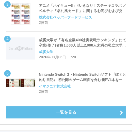
アニメ「ハイキュー!!」×いきなり！ステーキコラボ ノ
ベルティ「名札風カード」に関するお詫びおよび交換
対応についてのご案内
株式会社ペッパーフードサービス
2日前
成蹊大学が「有名企業400社実就職ランキング」にて
卒業(修了)者数1,000人以上2,000人未満の私立大学で
全国第1位を獲得！～実就職率は26.5%（前年比＋
成蹊大学
4.3pt）に伸長、東京の私立大学でも10位にランクイン
2026年08月06日 11:20
～
Nintendo Switch 2・Nintendo Switchソフト『ぼくと
釣り日記』 初公開のゲーム画面を含む新PV4本を一挙
公開！
イマジニア株式会社
2日前
一覧を見る