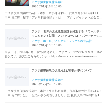
いシートベルトをアイコンに、お客さまに寄り添うア
アクサ損害保険株式会社
クサの姿勢を表現～
2026年01月16日 15:00
アクサ損害保険株式会社（本社：東京都台東区、代表取締役 社長兼CEO：
田中 勇二郎、以下「アクサ損害保険」）は、「アクサダイレクト総合自動
車保険」の新CM『はじめてのクル...
アクサ、世界の文化遺産保護を推進する 「ワールド・
モニュメント財団」との グローバル・パートナーシッ
プを発表～能登半島地震により甚大な被害を受けた文
アクサ・ホールディングス・ジャパン株式会社
化遺産の修復も支援～
2026年01月13日 15:00
※以下は、2026年1月8日に発表されたアクサグループのプレスリリースの
抄訳です。原文はこちらのリンク（ https://www.axa.com/en/news/new-...
アクサ損害保険の役員および部長人事について
アクサ損害保険株式会社
2025年12月24日 17:00
アクサ損害保険株式会社（本社：東京都台東区、代表取締役社長兼CEO：
田中 勇二郎）は、下記の人事を発表しました。 記 役員人事 2026年1月1日
付 ...