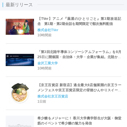
最新リリース
【TVer】アニメ『薬屋のひとりごと』第3期放送記
念 第1期・第2期全話を期間限定で順次無料配信
株式会社TVer
10時間前
「第3回北陸半導体コンソーシアムフォーラム」を8月
25日に開催国・自治体・大学・企業が集結。北陸から
世界に向けた半導体産業の発展とエコシステム形成を
金沢工業大学
議論
10時間前
【京王百貨店 新宿店】過去最大8店舗展開の京王ラー
メンフェスや京王百貨店限定の背徳ひんやりスイーツ
など、実演グルメが充実 過去最長21日間、計90店舗
株式会社京王百貨店
出店の 「大北海道展」
1日前
希少糖をメジャーに！ 香川大学農学部生が大阪・御堂
筋のイベントで希少糖の魅力を発信