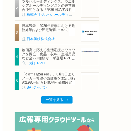
ツルハホールディングス、ウエル
シアホールディングスとの経営統
合後初となる「第26回JAPANドラ
ッグストアショー」に出展
株式会社ツルハホールディングス
日本製鉄 2026年夏季における勤
務施策および節電施策について
日本製鉄株式会社
物価高に応える生活応援とワクワ
クを両立！食品・衣料・生活用品
など全222種類が一挙登場 PPIHグ
ループ「夏福袋」＆セール 8月6日
（株）PPIH
(木)より順次スタート
「glo™ Hyper Pro」、8月3日より
メーカー希望小売価格を改定 現行
の2,980円から1,480円へ価格改定
BATジャパン
一覧を見る