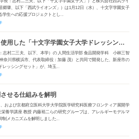
学長：志村二三夫、以下「十文字学園女子大」）と株式会社西武ライ
居郷肇、以下「西武ライオンズ」）は1月12日（水）、十文字学園女子
学生への応援プロジェクトとし...
学
地元新座市の地場野菜をたっぷり使用した「十文字学園女子大学ドレッシングセット」が丸広百貨店のお歳暮として販売中
：志村二三夫、以下、本学）の 人間生活学部 食品開発学科 小林三智
神奈川県横浜市、代表取締役：加藤 茂）と共同で開発した、新座市の
レッシングセット」が、埼玉...
学
制させる仕組みを解明
ろ、および京都府立医科大学大学院医学研究科医療フロンティア展開学
疫栄養学講座 教授 内藤裕二らの研究グループは、アレルギーモデルマ
制メカニズムを解明しました...
学