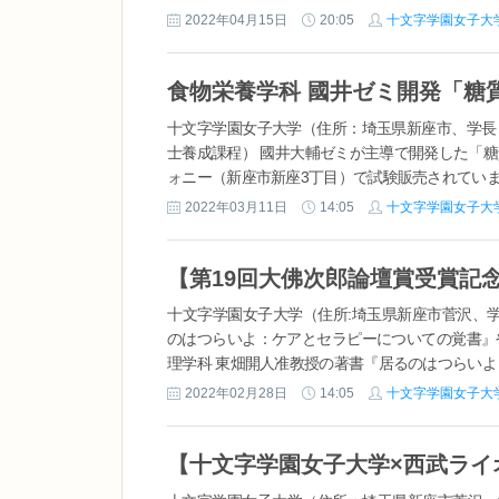
2022年04月15日
20:05
十文字学園女子大
食物栄養学科 國井ゼミ開発「糖
十文字学園女子大学（住所：埼玉県新座市、学長
士養成課程） 國井大輔ゼミが主導で開発した「糖
ォニー（新座市新座3丁目）で試験販売されています
2022年03月11日
14:05
十文字学園女子大
十文字学園女子大学（住所:埼玉県新座市菅沢、学
のはつらいよ：ケアとセラピーについての覚書』
理学科 東畑開人准教授の著書『居るのはつらいよ：
2022年02月28日
14:05
十文字学園女子大