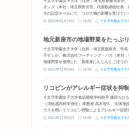
十文字学園女子大学（住所：埼玉県新座市菅沢、
オンズ（本社：埼玉県所沢市、代表取締役社長：
大の記念ホールにて、コロナ禍の影響を受けている
2022年01月14日
14:05
十文字学園女子大
十文字学園女子大学（住所：埼玉県新座市、学長
子ゼミが、株式会社フーディング・パス（本社：
地場野菜を使用した「新座産にんじんとごぼうのド
2021年12月03日
14:05
十文字学園女子大
リコピンがアレルギー症状を抑
十文字学園女子大学食品開発学科助手 後田ちひ
（消化器内科学併任）准教授 高木智久、生体免
ウスを用いてリコピン摂取によるアレルギー症状抑
2021年12月02日
14:05
十文字学園女子大