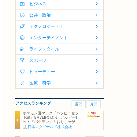
ビジネス
公共・政治
テクノロジー・IT
エンターテイメント
ライフスタイル
スポーツ
ビューティー
医療・科学
アクセスランキング
週間
月間
ポケモン夏マック「ハッピーセッ
ト編」 8月7日(金)より、ハッピーセ
ット『ポケモン』のおもちゃが期
間限定登場
日本マクドナルド株式会社