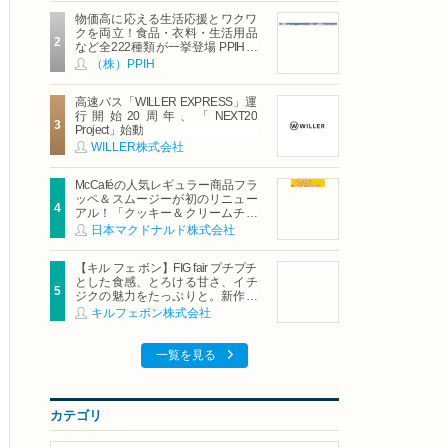
物価高に応える生活応援とワクワ
クを両立！食品・衣料・生活用品
など全222種類が一挙登場 PPIHグ
ループ「夏福袋」＆セール 8月6日
（株）PPIH
(木)より順次スタート
高速バス「WILLER EXPRESS」運
行開始20周年、「NEXT20
Project」始動
WILLER株式会社
McCaféの人気レギュラー商品フラ
ッペ＆スムージーが初のリニュー
アル！「クッキー＆クリームチョ
コフラッペ」「マンゴースムージ
日本マクドナルド株式会社
ー」8月5日（水）から販売開始
【キル フェ ボン】FIG fair プチプチ
とした食感、とろける甘さ、イチ
ジクの魅力をたっぷりと。新作を
含め、イチジク尽くしの全4種が登
キルフェボン株式会社
場8月20日（木）スタート
一覧を見る
カテゴリ