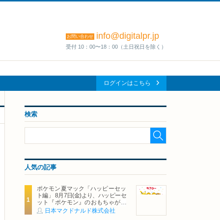
info@digitalpr.jp
お問い合わせ
受付 10：00〜18：00（土日祝日を除く）
ログインはこちら
検索
人気の記事
ポケモン夏マック「ハッピーセッ
ト編」 8月7日(金)より、ハッピーセ
ット『ポケモン』のおもちゃが期
間限定登場
日本マクドナルド株式会社