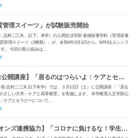
学
質管理スイーツ」が試験販売開始
：志村二三夫、以下、本学）の人間生活学部 食物栄養学科（管理栄養
質管理スイーツ（2種類）」が、令和4年3月1日から、NPO法人シンフ
。 今回の取り組みは...
学
【第19回大佛次郎論壇賞受賞記念公開講座】「居るのはつらいよ：ケアとセラピーについての覚書」～やさしい大学―ケアと高等教育～ を開講
長:志村二三夫 以下本学）では、３月12日（土）に公開講座「『居る
やさしい大学－ケアと高等教育」を実施します。 本学教育人文学部心
ケアとセラピーについて...
学
【十文字学園女子大学×西武ライオンズ連携協力】「コロナに負けるな！学生応援プロジェクト」を実施