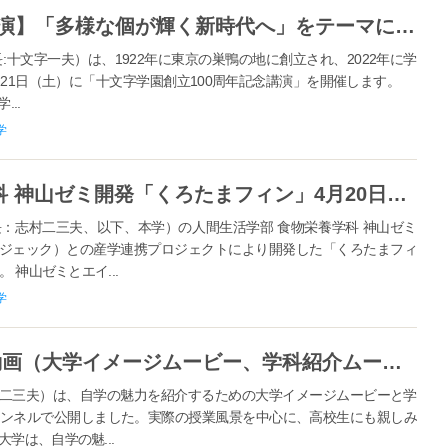
【十文字学園創立100周年記念講演】「多様な個が輝く新時代へ」をテーマに講演会を開催、同志社大学初の女性学長 植木朝子氏を講演者に迎える
十文字一夫）は、1922年に東京の巣鴨の地に創立され、2022年に学
月21日（土）に「十文字学園創立100周年記念講演」を開催します。
..
学
十文字学園女子大学 食物栄養学科 神山ゼミ開発「くろたまフィン」4月20日より販売、学生がおやつ系とおかず系の2種考案
：志村二三夫、以下、本学）の人間生活学部 食物栄養学科 神山ゼミ
ジェック）との産学連携プロジェクトにより開発した「くろたまフィ
 神山ゼミとエイ...
学
十文字学園女子大学が大学紹介動画（大学イメージムービー、学科紹介ムービー）を公開
二三夫）は、自学の魅力を紹介するための大学イメージムービーと学
eチャンネルで公開しました。実際の授業風景を中心に、高校生にも親しみ
学は、自学の魅...