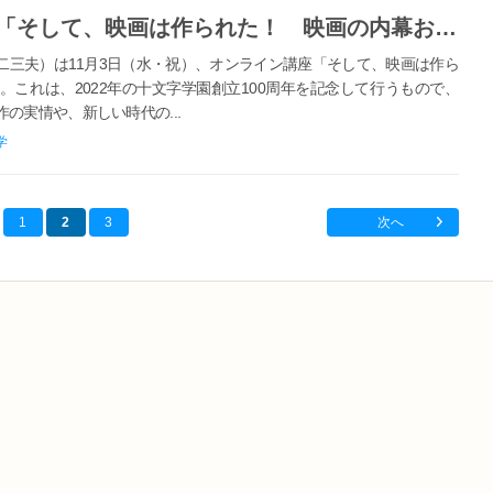
十文字学園女子大学が11月3日に「そして、映画は作られた！ 映画の内幕お話しします。」を開講 -- 十文字学園100周年記念講座
二三夫）は11月3日（水・祝）、オンライン講座「そして、映画は作ら
これは、2022年の十文字学園創立100周年を記念して行うもので、
の実情や、新しい時代の...
学
1
2
3
次へ