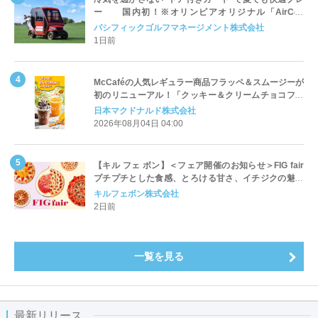
ー 国内初！※オリンピアオリジナル「AirCon
Cart（エアコンカート）」導入 | ＰＧＭ
パシフィックゴルフマネージメント株式会社
1日前
McCaféの人気レギュラー商品フラッペ＆スムージーが
初のリニューアル！「クッキー＆クリームチョコフラ
ッペ」「マンゴースムージー」8月5日（水）から販売
日本マクドナルド株式会社
開始
2026年08月04日 04:00
【キル フェ ボン】＜フェア開催のお知らせ＞FIG fair
プチプチとした食感、とろける甘さ、イチジクの魅力
をたっぷりと。新作を含め、イチジク尽くしの全4種が
キルフェボン株式会社
登場8月20日（木）スタート
2日前
一覧を見る
最新リリース