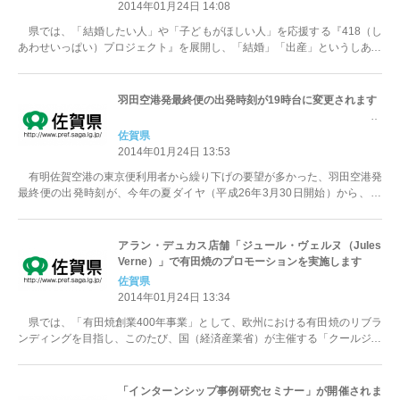
2014年01月24日 14:08
県では、「結婚したい人」や「子どもがほしい人」を応援する『418（し
あわせいっぱい）プロジェクト』を展開し、「結婚」「出産」というしあわ
せを増やしていくことにより、少子...
羽田空港発最終便の出発時刻が19時台に変更されます
佐賀県
2014年01月24日 13:53
有明佐賀空港の東京便利用者から繰り下げの要望が多かった、羽田空港発
最終便の出発時刻が、今年の夏ダイヤ（平成26年3月30日開始）から、19
時台に変更され、より便利で使い...
アラン・デュカス店舗「ジュール・ヴェルヌ（Jules
Verne）」で有田焼のプロモーションを実施します
佐賀県
2014年01月24日 13:34
県では、「有田焼創業400年事業」として、欧州における有田焼のリブラ
ンディングを目指し、このたび、国（経済産業省）が主催する「クールジャ
パン・ワールド・トライアル事業」...
「インターンシップ事例研究セミナー」が開催されま