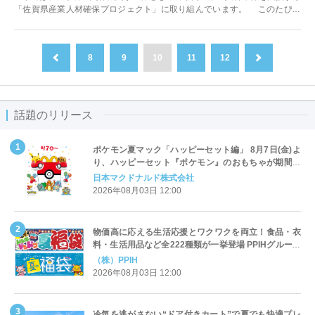
「佐賀県産業人材確保プロジェクト」に取り組んでいます。 このたび、
当プロジェクト推進会議の主催によ...
8
9
10
11
12
前へ
次へ
話題のリリース
ポケモン夏マック「ハッピーセット編」 8月7日(金)よ
り、ハッピーセット『ポケモン』のおもちゃが期間限
定登場
日本マクドナルド株式会社
2026年08月03日 12:00
物価高に応える生活応援とワクワクを両立！食品・衣
料・生活用品など全222種類が一挙登場 PPIHグループ
「夏福袋」＆セール 8月6日(木)より順次スタート
（株）PPIH
2026年08月03日 12:00
冷気を逃がさない“ドア付きカート”で夏でも快適プレ