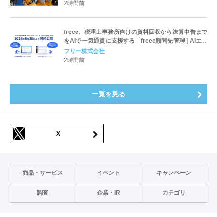
］
2時間前
freee、税理士事務所向けの資料回収から決算申告まで
をAIで一気通貫に支援する「freee顧問先管理 | AIエー
ジェント」と「freee Agent Hub」をfAD2026にて公
フリー株式会社
開
2時間前
一覧を見る
X
商品・サービス
イベント
キャンペーン
調査
企業・IR
カテゴリ