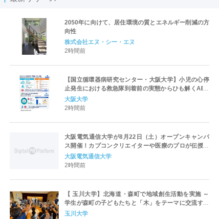
2050年に向けて、居住環境の質とエネルギー削減の方
向性
株式会社エヌ・シー・エヌ
2時間前
【国立循環器病研究センター・大阪大学】小児の心停
止発生における救急隊到着前の実態からひも解くAED
パッド装着と良好な神経学的転帰との関連性
大阪大学
2時間前
大阪電気通信大学が8月22日（土）オープンキャンパ
ス開催！カプコンクリエイターや医療のプロが伝授！
未来を拓く特別講演を実施～「万博レガシーイベン
大阪電気通信大学
ト」会場と本学会場をフィジカルアバターでつなぐコ
2時間前
ラボ企画も開催～
【 玉川大学】北海道・森町で地域創生活動を実施 ～
学生が森町の子どもたちと「木」をテーマに交流する
プロジェクト ～［ 8月21日・22日 現地取材のご案内
玉川大学