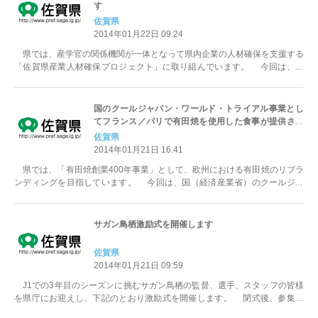
す
佐賀県
2014年01月22日 09:24
県では、産学官の関係機関が一体となって県内企業の人材確保を支援する
「佐賀県産業人材確保プロジェクト」に取り組んでいます。 今回は、当
プロジェクトの一環として、下記に...
国のクールジャパン・ワールド・トライアル事業とし
てフランス／パリで有田焼を使用した食事が提供され
ます
佐賀県
2014年01月21日 16:41
県では、「有田焼創業400年事業」として、欧州における有田焼のリブラ
ンディングを目指しています。 今回は、国（経済産業省）のクールジャ
パン・ワールド・トライアル事業...
サガン鳥栖激励式を開催します
佐賀県
2014年01月21日 09:59
J1での3年目のシーズンに挑むサガン鳥栖の監督、選手、スタッフの皆様
を県庁にお迎えし、下記のとおり激励式を開催します。 閉式後、参集者
の皆様と選手との記念撮影も予定...