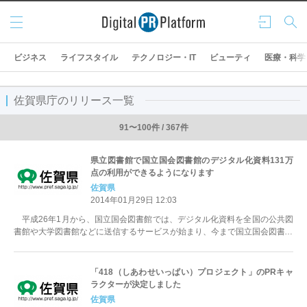
メニ
ログ
検索
ュー
イン
ビジネス
ライフスタイル
テクノロジー・IT
ビューティ
医療・科学
佐賀県庁のリリース一覧
91〜100件 / 367件
県立図書館で国立国会図書館のデジタル化資料131万
点の利用ができるようになります
佐賀県
2014年01月29日 12:03
平成26年1月から、国立国会図書館では、デジタル化資料を全国の公共図
書館や大学図書館などに送信するサービスが始まり、今まで国立国会図書館
内での利用に限られていたデジタル...
「418（しあわせいっぱい）プロジェクト」のPRキャ
ラクターが決定しました
佐賀県