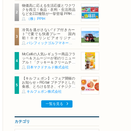
物価高に応える生活応援とワクワ
クを両立！食品・衣料・生活用品
など全222種類が一挙登場 PPIHグ
ループ「夏福袋」＆セール 8月6日
（株）PPIH
(木)より順次スタート
冷気を逃がさない“ドア付きカー
ト”で夏でも快適プレー 国内
初！※オリンピアオリジナル
「AirCon Cart（エアコンカー
パシフィックゴルフマネージメント株式会社
ト）」導入 | ＰＧＭ
McCaféの人気レギュラー商品フラ
ッペ＆スムージーが初のリニュー
アル！「クッキー＆クリームチョ
コフラッペ」「マンゴースムージ
日本マクドナルド株式会社
ー」8月5日（水）から販売開始
【キル フェ ボン】＜フェア開催の
お知らせ＞FIG fair プチプチとした
食感、とろける甘さ、イチジクの
魅力をたっぷりと。新作を含め、
キルフェボン株式会社
イチジク尽くしの全4種が登場8月
20日（木）スタート
一覧を見る
カテゴリ