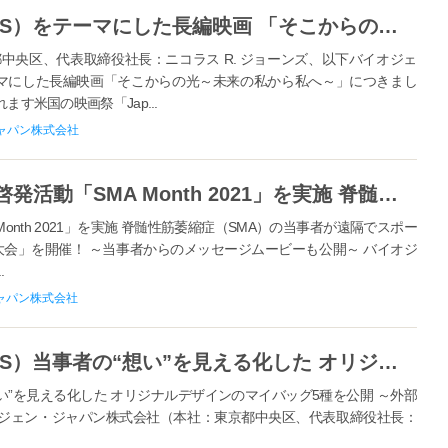
バイオジェン、多発性硬化症（MS）をテーマにした長編映画 「そこからの光～未来の私から私へ～」 米国の映画祭「ロサンゼルス日本映画祭2021」に参加
中央区、代表取締役社長：ニコラス R. ジョーンズ、以下バイオジェ
マにした長編映画「そこからの光～未来の私から私へ～」につきまし
ます米国の映画祭「Jap...
ャパン株式会社
バイオジェン・ジャパン、8月に啓発活動「SMA Month 2021」を実施 脊髄性筋萎縮症（SMA）の当事者が遠隔でスポーツに挑戦する 「第2回 バイオジェン杯 スポーツ大会」を開催！
onth 2021」を実施 脊髄性筋萎縮症（SMA）の当事者が遠隔でスポー
ツ大会」を開催！ ～当事者からのメッセージムービーも公開～ バイオジ
.
ャパン株式会社
バイオジェン、多発性硬化症（MS）当事者の“想い”を見える化した オリジナルデザインのマイバッグ5種を公開 ～外部サイト「SUZURI」での取り扱いを開始～
い”を見える化した オリジナルデザインのマイバッグ5種を公開 ～外部
イオジェン・ジャパン株式会社（本社：東京都中央区、代表取締役社長：