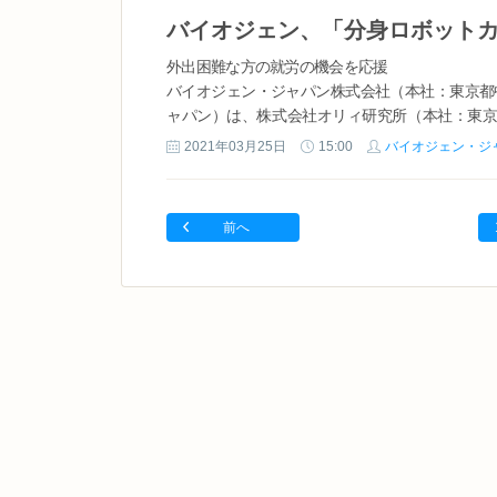
外出困難な方の就労の機会を応援
バイオジェン・ジャパン株式会社（本社：東京都
ャパン）は、株式会社オリィ研究所（本社：東京
21日に日本橋EASTエリアにオープンする、「分身ロボ
2021年03月25日
15:00
バイオジェン・ジ
前へ