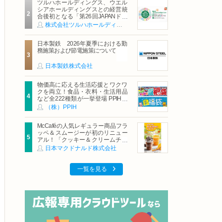
ツルハホールディングス、ウエル
シアホールディングスとの経営統
合後初となる「第26回JAPANドラ
ッグストアショー」に出展
株式会社ツルハホールディングス
日本製鉄 2026年夏季における勤
務施策および節電施策について
日本製鉄株式会社
物価高に応える生活応援とワクワ
クを両立！食品・衣料・生活用品
など全222種類が一挙登場 PPIHグ
ループ「夏福袋」＆セール 8月6日
（株）PPIH
(木)より順次スタート
McCaféの人気レギュラー商品フラ
ッペ＆スムージーが初のリニュー
アル！「クッキー＆クリームチョ
コフラッペ」「マンゴースムージ
日本マクドナルド株式会社
ー」8月5日（水）から販売開始
一覧を見る