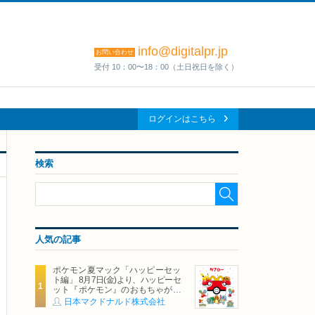
info@digitalpr.jp
お問い合わせ
受付 10：00〜18：00（土日祝日を除く）
ログインはこちら
検索
人気の記事
ポケモン夏マック「ハッピーセッ
ト編」 8月7日(金)より、ハッピーセ
ット『ポケモン』のおもちゃが期
間限定登場
日本マクドナルド株式会社