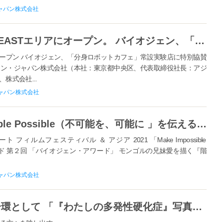
ャパン株式会社
オリィ研究所が6月21日、日本橋EASTエリアにオープン。 バイオジェン、「分身ロボットカフェ」常設実験店に特別協賛 ～外出困難な方の就労の機会を応援～
にオープン バイオジェン、「分身ロボットカフェ」常設実験店に特別協賛
ェン・ジャパン株式会社（本社：東京都中央区、代表取締役社長：アジ
株式会社...
ャパン株式会社
バイオジェン、「Make Impossible Possible（不可能を、可能に 」を伝えるアワード 第２回「バイオジェン・アワード」モンゴルの兄妹愛を描く『階段』に決定！
ルムフェスティバル ＆ アジア 2021 「Make Impossible
ワード 第２回 「バイオジェン・アワード」 モンゴルの兄妹愛を描く『階
ャパン株式会社
バイオジェン、認知向上活動の一環として 「『わたしの多発性硬化症』写真展」に新たに３名のストーリーを掲載