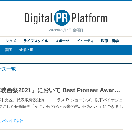
2026年8月7日 金曜日
エンタメ
ライフスタイル
スポーツ
ビューティ
医療・科学
調査
企業・IR
ース一覧
米国の映画祭「ロサンゼルス日本映画祭2021」において Best Pioneer Awardを受賞 バイオジェン製作の多発性硬化症（MS）をテーマにした長編映画 「そこからの光～未来の私から私へ～」
中央区、代表取締役社長：ニコラス R. ジョーンズ、以下バイオジェ
マにした長編映画「そこからの光～未来の私から私へ～」につきまし
.
ャパン株式会社