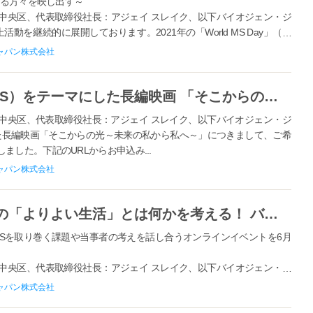
きる方々を映し出す～
中央区、代表取締役社長：アジェイ スレイク、以下バイオジェン・ジ
を継続的に展開しております。2021年の「World MS Day」（世
9年からバイ...
ャパン株式会社
バイオジェン、多発性硬化症（MS）をテーマにした長編映画 「そこからの光～未来の私から私へ～」 いつでもオンライン視聴が可能に
中央区、代表取締役社長：アジェイ スレイク、以下バイオジェン・ジ
た長編映画「そこからの光～未来の私から私へ～」につきまして、ご希
した。下記のURLからお申込み...
ャパン株式会社
多発性硬化症（MS）と歩む方々の「よりよい生活」とは何かを考える！ バイオジェン、MS当事者の“想い”を、デザインで見える化する 『多発性硬化症マイバッグ デザインプロジェクト』を開始
MSを取り巻く課題や当事者の考えを話し合うオンラインイベントを6月
中央区、代表取締役社長：アジェイ スレイク、以下バイオジェン・ジ
を継続的に展開しております。本年の「World MS Day 2021」
ャパン株式会社
いては、MS...