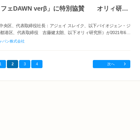
バイオジェン、「分身ロボットカフェDAWN verβ」に特別協賛 オリィ研究所が6月21日、日本橋EASTエリアにオープン
中央区、代表取締役社長：アジェイ スレイク、以下バイオジェン・ジ
都港区、代表取締役 吉藤健太朗、以下オリィ研究所）が2021年6月
ットカフェDAWN v...
ャパン株式会社
1
2
3
4
次へ