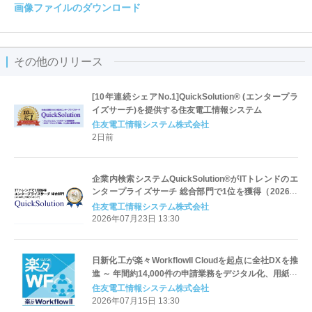
画像ファイルのダウンロード
その他のリリース
[10年連続シェアNo.1]QuickSolution® (エンタープラ
イズサーチ)を提供する住友電工情報システム
住友電工情報システム株式会社
2日前
企業内検索システムQuickSolution®がITトレンドのエ
ンタープライズサーチ 総合部門で1位を獲得（2026年
上半期ランキング）
住友電工情報システム株式会社
2026年07月23日 13:30
日新化工が楽々WorkflowII Cloudを起点に全社DXを推
進 ～ 年間約14,000件の申請業務をデジタル化、用紙購
入量40%削減を実現 ～
住友電工情報システム株式会社
2026年07月15日 13:30