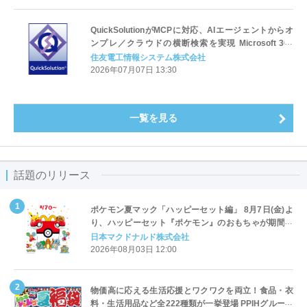
QuickSolutionがMCPに対応、AIエージェントからオ
ンプレ／クラウドの横断検索を実現 Microsoft 365
Copilotをはじめ多様なAI利用を支える企業全体のナレ
住友電工情報システム株式会社
ッジ活用基盤に
2026年07月07日 13:30
一覧を見る
話題のリリース
ポケモン夏マック「ハッピーセット編」 8月7日(金)よ
り、ハッピーセット『ポケモン』のおもちゃが期間限
定登場
日本マクドナルド株式会社
2026年08月03日 12:00
物価高に応える生活応援とワクワクを両立！食品・衣
料・生活用品など全222種類が一挙登場 PPIHグループ