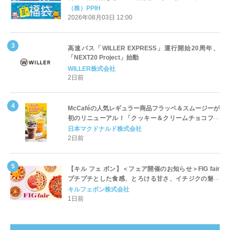
「夏福袋」＆セール 8月6日(木)より順次スタート
（株）PPIH
2026年08月03日 12:00
高速バス「WILLER EXPRESS」運行開始20周年、
「NEXT20 Project」始動
WILLER株式会社
2日前
McCaféの人気レギュラー商品フラッペ＆スムージーが
初のリニューアル！「クッキー＆クリームチョコフラ
ッペ」「マンゴースムージー」8月5日（水）から販売
日本マクドナルド株式会社
開始
2日前
【キル フェ ボン】＜フェア開催のお知らせ＞FIG fair
プチプチとした食感、とろける甘さ、イチジクの魅力
をたっぷりと。新作を含め、イチジク尽くしの全4種が
キルフェボン株式会社
登場8月20日（木）スタート
1日前