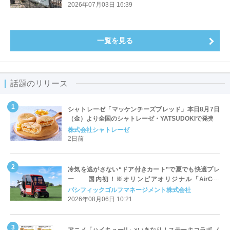
2026年07月03日 16:39
一覧を見る
話題のリリース
シャトレーゼ「マッケンチーズブレッド」本日8月7日
（金）より全国のシャトレーゼ・YATSUDOKIで発売
株式会社シャトレーゼ
2日前
冷気を逃がさない“ドア付きカート”で夏でも快適プレ
ー 国内初！※オリンピアオリジナル「AirCon
Cart（エアコンカート）」導入 | ＰＧＭ
パシフィックゴルフマネージメント株式会社
2026年08月06日 10:21