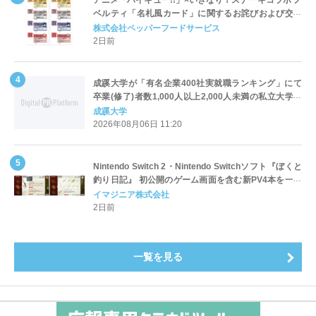
アニメ「ハイキュー!!」×いきなり！ステーキコラボ ノ
ベルティ「名札風カード」に関するお詫びおよび交換
対応についてのご案内
株式会社ペッパーフードサービス
2日前
成蹊大学が「有名企業400社実就職ランキング」にて
卒業(修了)者数1,000人以上2,000人未満の私立大学で
全国第1位を獲得！～実就職率は26.5%（前年比＋
成蹊大学
4.3pt）に伸長、東京の私立大学でも10位にランクイン
2026年08月06日 11:20
～
Nintendo Switch 2・Nintendo Switchソフト『ぼくと
釣り日記』 初公開のゲーム画面を含む新PV4本を一挙
公開！
イマジニア株式会社
2日前
一覧を見る