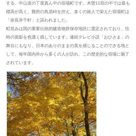
する、中山道の丁度真ん中の宿場町です。木曽11宿の中では最も
標高が高く、難所の鳥居峠を控え、多くの旅人で栄えた宿場町は
「奈良井千軒」と謳われました。
町並みは国の重要伝統的建造物群保存地区に選定されており、往
時の面影を色濃く残しています。連続テレビ小説「おひさま」の
舞台にもなり、日本のありのままの美を感じることのできる地と
して、毎年国内外から多くの人が訪れ、この歴史的な宿場に魅了
されています。