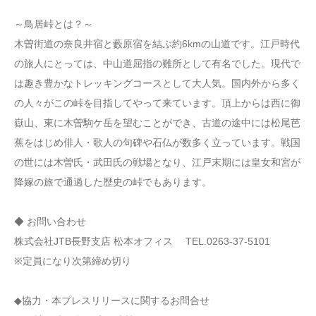
～鳥居峠とは？～
木曽街道の奈良井宿と藪原宿を結ぶ約6kmの山道です。江戸時代
の旅人にとっては、中山道屈指の難所として有名でした。現代で
は趣き豊かなトレッキングコースとして大人気。国内外から多く
の人々がこの峠を目指してやって来ています。頂上からは西に御
嶽山、東に木曽駒ケ岳を望むことができ、古道の途中には松尾芭
蕉をはじめ俳人・歌人の句碑や石仏が数多く立っています。戦国
の世には木曽氏・武田氏の戦場となり、江戸末期には皇女和宮が
降嫁の旅で通過した歴史の峠でもあります。
◆ お問い合わせ
株式会社JTB長野支店 松本オフィス TEL.0263-37-5101
※定員になり次第締め切り
◆協力・本プレスリリースに関するお問合せ