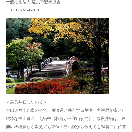
一般社団法人 塩尻市観光協会
TEL:0263-54-2001
＜奈良井宿について＞
中山道六十九次の中で、東海道と共有する草津・大津宿を抜いた
純粋な中山道六十七宿中（板橋から守山まで）、奈良井宿は江戸
側の板橋宿から数えても京側の守山宿から数えても34番目に位置