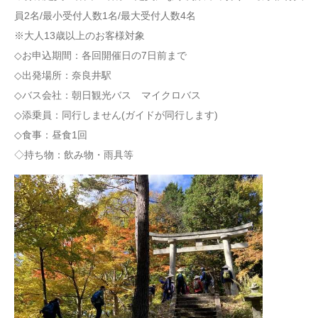
員2名/最小受付人数1名/最大受付人数4名
※大人13歳以上のお客様対象
◇お申込期間：各回開催日の7日前まで
◇出発場所：奈良井駅
◇バス会社：朝日観光バス マイクロバス
◇添乗員：同行しません(ガイドが同行します)
◇食事：昼食1回
◇持ち物：飲み物・雨具等