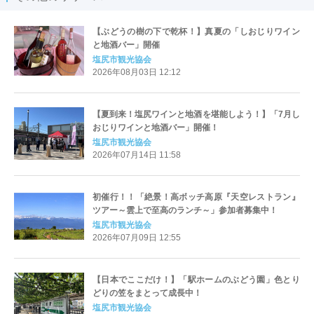
【ぶどうの樹の下で乾杯！】真夏の「しおじりワイン
と地酒バー」開催
塩尻市観光協会
2026年08月03日 12:12
【夏到来！塩尻ワインと地酒を堪能しよう！】「7月し
おじりワインと地酒バー」開催！
塩尻市観光協会
2026年07月14日 11:58
初催行！！「絶景！高ボッチ高原『天空レストラン』
ツアー～雲上で至高のランチ～」参加者募集中！
塩尻市観光協会
2026年07月09日 12:55
【日本でここだけ！】「駅ホームのぶどう園」色とり
どりの笠をまとって成長中！
塩尻市観光協会