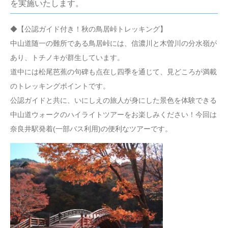
を実施いたします。
◆【公認ガイド付き！秋の鳥居峠トレッキング】
中山道随一の難所である鳥居峠には、信濃川と木曽川の分水嶺が
あり、トチノキが群生しています。
道中には松尾芭蕉の句碑も点在し四季を通じて、見どころが満載
のトレッキングポイントです。
公認ガイドと共に、いにしえの旅人が身にした景色を体験できる
中山道ウォークのハイライトツアーをお楽しみください！今回は
奈良井駅発着(一部バス利用)の便利なツアーです。